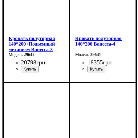
Кровать полуторная
Кровать полуторная
140*200+Подьемный
140*200 Ванесса-4
механизм Ванесса-3
29642
29641
20798
грн
18355
грн
Ширина: 166 см
Ширина: 166 см
Высота: 86 см
Высота: 86 см
Глубина: 232 см
Глубина: 232 см