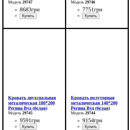
29747
29746
8683
грн
7751
грн
Ширина: 120 см
Ширина: 90 см
Высота: 85 см
Высота: 85 см
Глубина: 200 см
Глубина: 200 см
Кровать двухспальная
Кровать полуторная
металическая 180*200
металическая 140*200
Регина Вуд (белая)
Регина Вуд (белая)
29745
29744
9591
грн
9154
грн