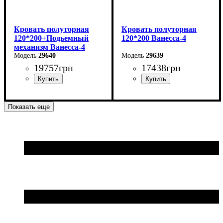
Кровать полуторная
Кровать полуторная
120*200+Подьемный
120*200 Ванесса-4
механизм Ванесса-4
29640
29639
19757
грн
17438
грн
Ширина: 146 см
Ширина: 146 см
Показать еще
Высота: 86 см
Высота: 86 см
Глубина: 232 см
Глубина: 232 см