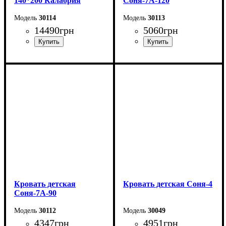
140*200 Калабрия
Соня-7А-120
30114
30113
14490
грн
5060
грн
Ширина: 156 см
Длина - 204,8 см
Высота: 115 см
Ширина - 123,4 см
Глубина: 213 см
Высота - 85 см
Кровать детская
Кровать детская Соня-4
Соня-7А-90
30112
30049
4347
грн
4951
грн