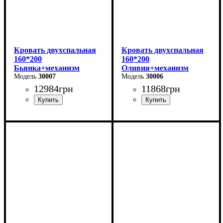
Кровать двухспальная
Кровать двухспальная
160*200
160*200
Бьянка+механизм
Оливия+механизм
(бежевая)
30007
(светло-серая)
30006
12984
грн
11868
грн
Ширина: 170 см
Ширина: 170 см
Высота: 105 см
Высота: 106 см
Глубина: 215 см
Глубина: 215 см