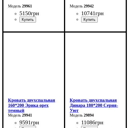
29961
29942
5150
грн
10741
грн
Ширина: 164,6 см
Ширина: 160 см
Высота: 97,5 см
Высота: 85 см
Глубина: 206,2 см
Глубина: 200 см
Кровать двухспальная
Кровать двухспальная
160*200 Эрика орех
Динара 180*200 Серия-
темный
Уют
29941
29894
9591
грн
11086
грн