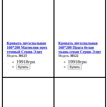
Кровать двухспальная
Кровать двухспальная
160*200 Магнолия орех
160*200 Прага белая
темный Серия-Элит
ткань-серая Серия-Элит
30123
30122
19918
грн
19918
грн
Ширина: 168 см
Ширина: 168 см
Высота: 110 см
Высота: 110 см
Глубина: 208 см
Глубина: 208 см