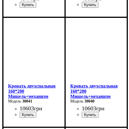
Длина - 204,8 см
Ширина-203,2 см
Ширина - 93,4 см
Высота-74,8 см
Высота - 85 см
Глубина-93,5 см
Кровать двухспальная
Кровать двухспальная
160*200
160*200
Мишель+механизм
Мишель+механизм
(темно-серая)
30041
(серая)
30040
10603
грн
10603
грн