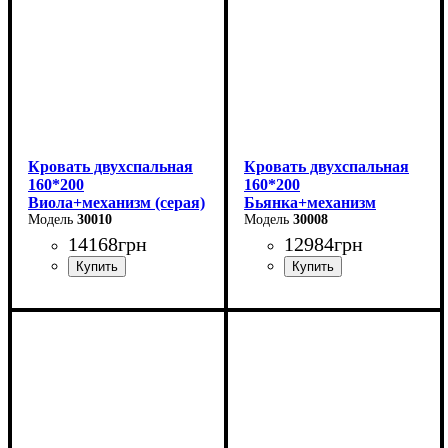
Кровать двухспальная
Кровать двухспальная
160*200
160*200
Виола+механизм (серая)
Бьянка+механизм
30010
(светло-серая)
30008
14168
грн
12984
грн
Ширина: 170 см
Ширина: 170 см
Высота: 106 см
Высота: 105 см
Глубина: 215 см
Глубина: 215 см