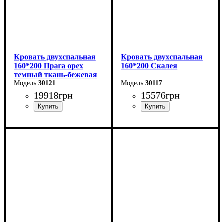
Кровать двухспальная
Кровать двухспальная
160*200 Прага орех
160*200 Скалея
темный ткань-бежевая
Серия-Элит
30121
30117
19918
грн
15576
грн
Ширина: 168 см
Ширина: 176 см
Высота: 110 см
Высота: 115 см
Глубина: 208 см
Глубина: 213 см