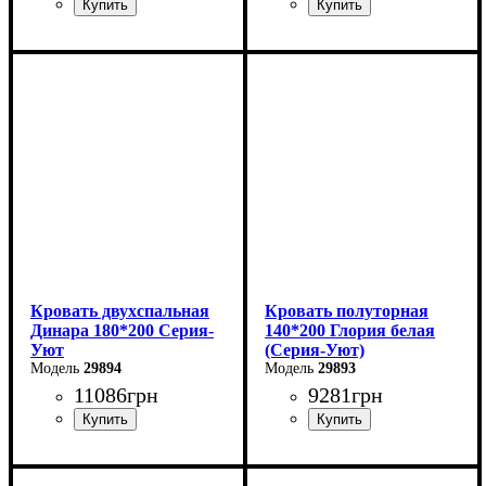
Ширина: 160 см
Ширина: 160 см
Высота: 85 см
Высота: 85 см
Глубина: 200 см
Глубина: 200 см
Кровать двухспальная
Кровать полуторная
Динара 180*200 Серия-
140*200 Глория белая
Уют
(Серия-Уют)
29894
29893
11086
грн
9281
грн
Ширина: 180 см
Ширина: 140 см