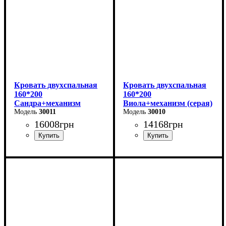
Кровать двухспальная
Кровать двухспальная
160*200
160*200
Сандра+механизм
Виола+механизм (серая)
(бежевая)
30011
30010
16008
грн
14168
грн
Ширина: 170 см
Ширина: 170 см
Высота: 112 см
Высота: 106 см
Глубина: 215 см
Глубина: 215 см