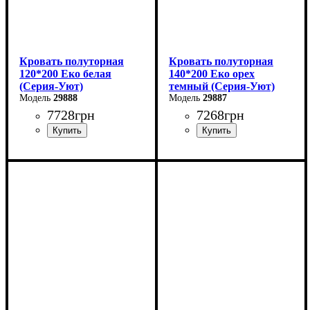
Кровать полуторная
Кровать полуторная
120*200 Еко белая
140*200 Еко орех
(Серия-Уют)
темный (Серия-Уют)
29888
29887
7728
грн
7268
грн
Ширина: 124 см
Ширина: 144 см
Высота: 40-80 см
Высота: 40-80 см
Глубина: 204 см
Глубина: 204 см