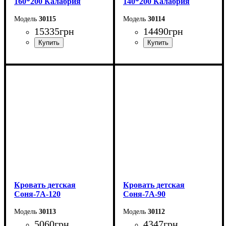
160*200 Калабрия
140*200 Калабрия
30115
30114
15335
грн
14490
грн
Ширина: 176 см
Ширина: 156 см
Высота: 115 см
Высота: 115 см
Глубина: 213 см
Глубина: 213 см
Кровать детская
Кровать детская
Соня-7А-120
Соня-7А-90
30113
30112
5060
грн
4347
грн