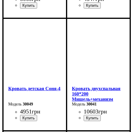
Длина - 204,8 см
Длина - 204,8 см
Ширина - 123,4 см
Ширина - 93,4 см
Высота - 85 см
Высота - 85 см
Кровать детская Соня-4
Кровать двухспальная
160*200
Мишель+механизм
30049
(темно-серая)
30041
4951
грн
10603
грн