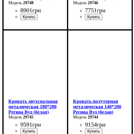
29748
29746
8901
грн
7751
грн
Ширина: 140 см
Ширина: 90 см
Высота: 85 см
Высота: 85 см
Глубина: 200 см
Глубина: 200 см
Кровать двухспальная
Кровать полуторная
металическая 180*200
металическая 140*200
Регина Вуд (белая)
Регина Вуд (белая)
29745
29744
9591
грн
9154
грн