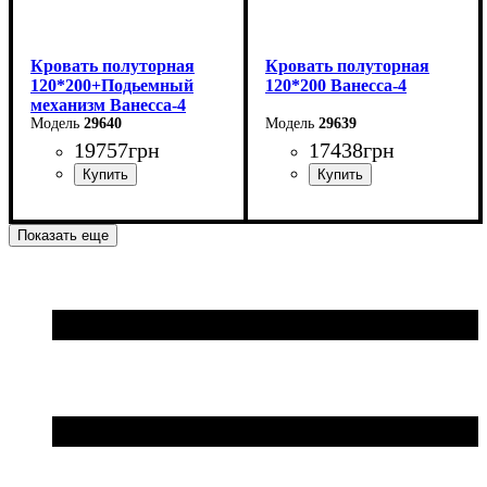
Кровать полуторная
Кровать полуторная
120*200+Подьемный
120*200 Ванесса-4
механизм Ванесса-4
29640
29639
19757
грн
17438
грн
Ширина: 146 см
Ширина: 146 см
Показать еще
Высота: 86 см
Высота: 86 см
Глубина: 232 см
Глубина: 232 см