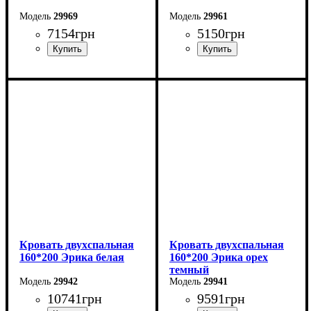
29969
29961
7154
грн
5150
грн
Ширина: 164,2 см
Ширина: 164,6 см
Высота: 101 см
Высота: 97,5 см
Глубина: 210 см
Глубина: 206,2 см
Кровать двухспальная
Кровать двухспальная
160*200 Эрика белая
160*200 Эрика орех
темный
29942
29941
10741
грн
9591
грн