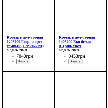
Кровать полуторная
Кровать полуторная
120*200 Глория орех
140*200 Еко белая
темный (Серия-Уют)
(Серия-Уют)
29890
29889
7843
грн
8453
грн
Ширина: 120 см
Ширина: 144 см
Высота: 80 см
Высота: 40-80 см
Глубина: 200 см
Глубина: 204 см