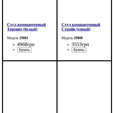
Стул компьютерный
Стул компьютерный
Тореннт (белый)
Страйк (серый)
29881
29880
4968
грн
3553
грн