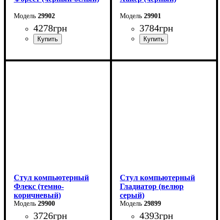
29902
29901
4278
грн
3784
грн
Стул компьютерный
Стул компьютерный
Флекс (темно-
Гладиатор (велюр
коричневый)
серый)
29900
29899
3726
грн
4393
грн