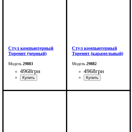
Стул компьютерный
Стул компьютерный
Тореннт (черный)
Тореннт (карамельный)
29883
29882
4968
грн
4968
грн