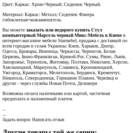
Цвет: Каркас: Хром+Черный; Сидения: Черный.
Материал: Каркас: Металл; Сидения: Фанера
гибоклееная+кожзаменитель.
Вы можете
заказать или недорого купить Стул
компьютерный Марсель черный Микс-Мебель в Киеве
в
интернет-магазине мебели Starmebel, продажа с доставкой по
всем городам и селам Украины: Киев, Харьков, Днепр,
Одесса, Бровары, Винница, Черкассы, Чернигов, Белая-
Церковь, Івано-Франківськ, Кривой-Рог, Сумы, Рівне, Львів,
Запорожье, Тернопіль, Житомир, Полтава, Николаев, Херсон,
Хмельницкий, Мариуполь, Славянск, Кропивницкий,
Ужгород, Краматорск, Мелитополь, Бердянск, Кременчуг,
Никополь, Северодонецк, Горишние Плавни, Чернівці и
другие - через службы Новая Почта, Деливери
Возможна оплата наличными или картой, частичная
предоплата и наложенный платеж
...
...
Задать вопрос
Написать отзыв
Другие товары той же серии: