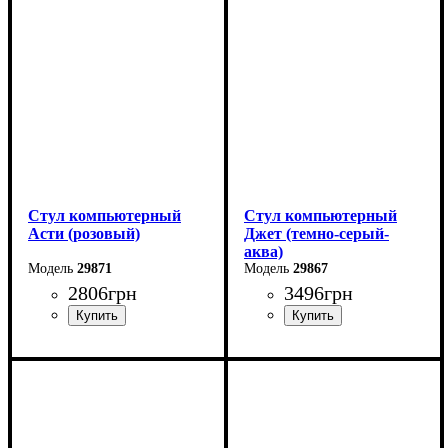
Стул компьютерный
Стул компьютерный
Асти (розовый)
Джет (темно-серый-
аква)
29871
29867
2806
грн
3496
грн