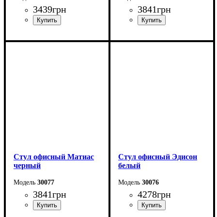
3439
грн
3841
грн
Стул офисный Матиас
Стул офисный Эдисон
черный
белый
30077
30076
3841
грн
4278
грн