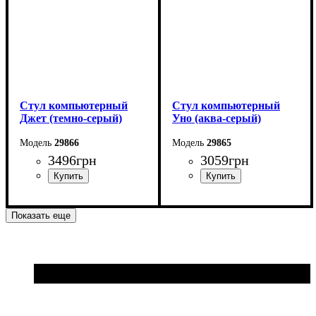
Стул компьютерный
Стул компьютерный
Джет (темно-серый)
Уно (аква-серый)
29866
29865
3496
грн
3059
грн
Показать еще