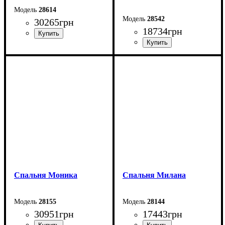
28614
28542
30265
грн
18734
грн
Спальня Моника
Спальня Милана
28155
28144
30951
грн
17443
грн