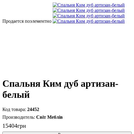
Продается поэлементно
Спальня Ким дуб артизан-
белый
24452
Світ Меблів
15404
грн