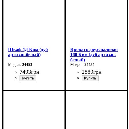
Шкаф 4Д Ким (дуб
Кровать двухспальная
артизан-белый)
160 Ким (дуб артизан-
белый)
24453
24454
7493
грн
2589
грн
Ширина: 170 см
Ширина: 170 см
Высота: 199 см
Высота: 67 см
Глубина: 59 см
Глубина: 206 см