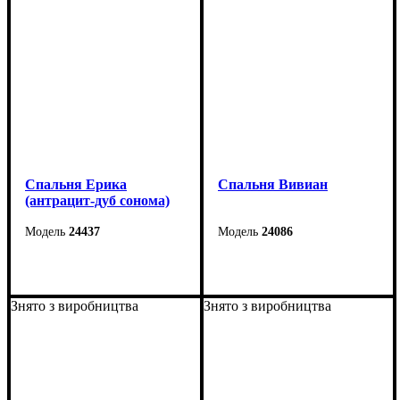
Cпальня Ерика
Спальня Вивиан
(антрацит-дуб сонома)
24437
24086
Знято з виробництва
Знято з виробництва