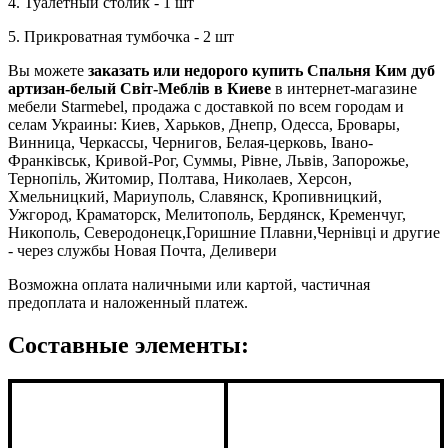
4. Туалетный столик - 1 шт
5. Прикроватная тумбочка - 2 шт
Вы можете
заказать или недорого купить Спальня Ким дуб
артизан-белый Світ-Меблів в Киеве
в интернет-магазине
мебели Starmebel, продажа с доставкой по всем городам и
селам Украины: Киев, Харьков, Днепр, Одесса, Бровары,
Винница, Черкассы, Чернигов, Белая-церковь, Івано-
Франківськ, Кривой-Рог, Суммы, Рівне, Львів, Запорожье,
Тернопіль, Житомир, Полтава, Николаев, Херсон,
Хмельницкий, Мариуполь, Славянск, Кропивницкий,
Ужгород, Краматорск, Мелитополь, Бердянск, Кременчуг,
Никополь, Северодонецк,Горишние Плавни,Чернівці и другие
- через службы Новая Почта, Деливери
Возможна оплата наличными или картой, частичная
предоплата и наложенный платеж.
Составные элементы: