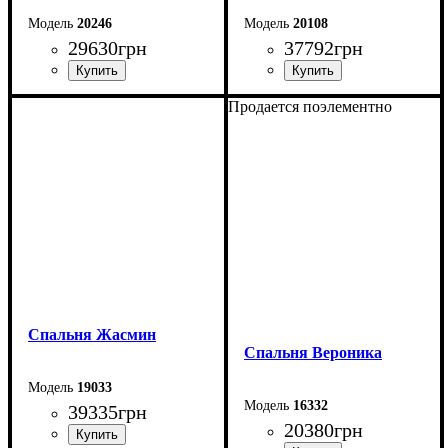
20246
20108
29630
грн
37792
грн
Продается поэлементно
Спальня Жасмин
Спальня Вероника
19033
16332
39335
грн
20380
грн