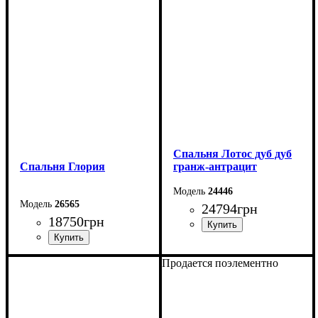
Спальня Лотоc дуб дуб
Спальня Глория
гранж-антрацит
24446
26565
24794
грн
18750
грн
Продается поэлементно