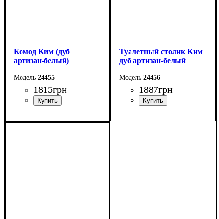
Комод Ким (дуб
Туалетный столик Ким
артизан-белый)
дуб артизан-белый
24455
24456
1815
грн
1887
грн
Ширина: 73 см
Ширина: 93 см
Высота: 70,5 см
Высота: 141,5 см
Глубина: 43 см
Глубина: 41 см