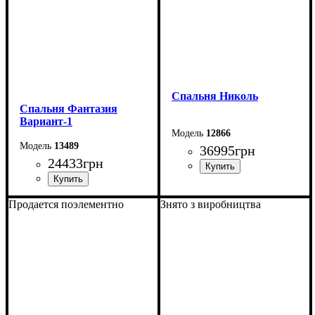
Спальня Николь
Спальня Фантазия
Вариант-1
12866
13489
36995
грн
24433
грн
Продается поэлементно
Знято з виробництва