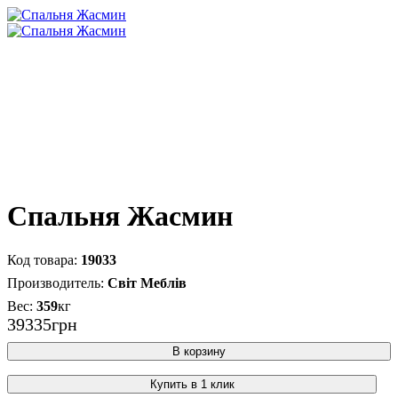
Спальня Жасмин
19033
Світ Меблів
359
кг
39335
грн
В корзину
Купить в 1 клик