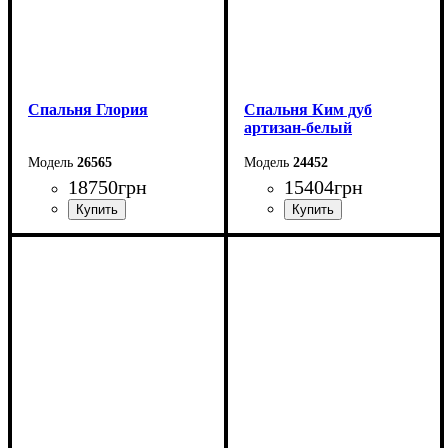
Спальня Глория
Спальня Ким дуб
артизан-белый
26565
24452
18750
грн
15404
грн