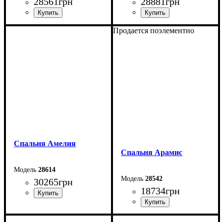
28561
грн
28881
грн
Продается поэлементно
Спальня Амелия
Спальня Арамис
28614
28542
30265
грн
18734
грн