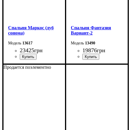
Спальня Маркос (дуб
Спальня Фантазия
сонома)
Вариант-2
13617
13490
23425
грн
19876
грн
Продается поэлементно