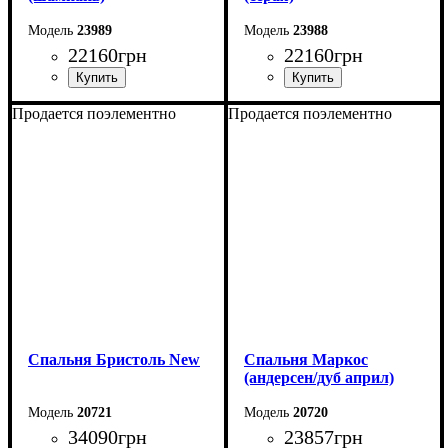
23989
23988
22160
грн
22160
грн
Продается поэлементно
Продается поэлементно
Спальня Бристоль New
Спальня Маркос
(андерсен/дуб април)
20721
20720
34090
грн
23857
грн