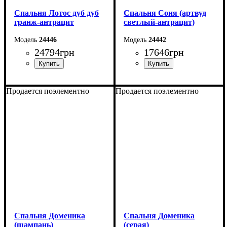
Спальня Лотоc дуб дуб
Спальня Соня (артвуд
гранж-антрацит
светлый-антрацит)
24446
24442
24794
грн
17646
грн
Продается поэлементно
Продается поэлементно
Спальня Доменика
Спальня Доменика
(шампань)
(серая)