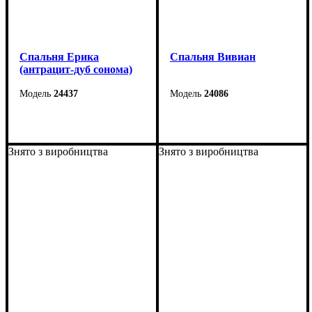
Cпальня Ерика
Спальня Вивиан
(антрацит-дуб сонома)
24437
24086
Знято з виробництва
Знято з виробництва