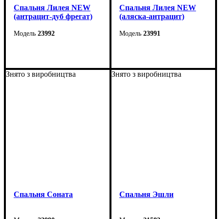
Спальня Лилея NEW
Спальня Лилея NEW
(антрацит-дуб фрегат)
(аляска-антрацит)
23992
23991
Знято з виробництва
Знято з виробництва
Спальня Соната
Спальня Эшли