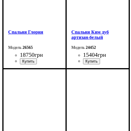
Спальня Глория
Спальня Ким дуб
артизан-белый
26565
24452
18750
грн
15404
грн