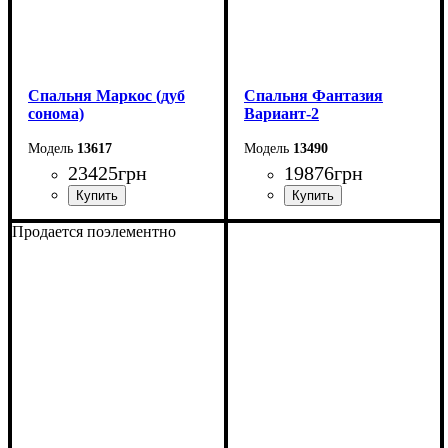
Спальня Маркос (дуб
Спальня Фантазия
сонома)
Вариант-2
13617
13490
23425
грн
19876
грн
Продается поэлементно