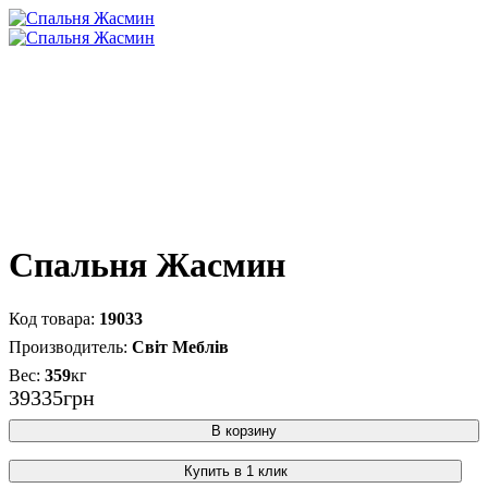
Спальня Жасмин
19033
Світ Меблів
359
кг
39335
грн
В корзину
Купить в 1 клик