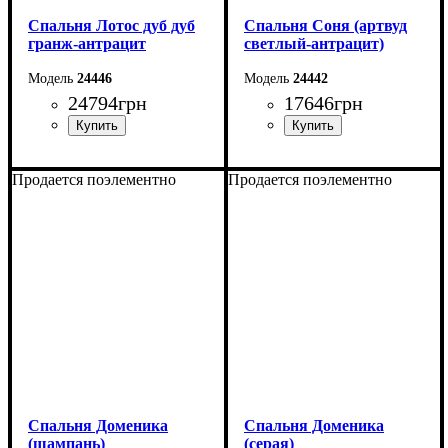
Спальня Лотоc дуб дуб
Спальня Соня (артвуд
гранж-антрацит
светлый-антрацит)
24446
24442
24794
грн
17646
грн
Продается поэлементно
Продается поэлементно
Спальня Доменика
Спальня Доменика
(шампань)
(серая)