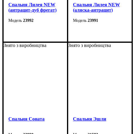
Спальня Лилея NEW
Спальня Лилея NEW
(антрацит-дуб фрегат)
(аляска-антрацит)
23992
23991
Знято з виробництва
Знято з виробництва
Спальня Соната
Спальня Эшли