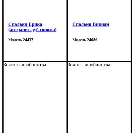
Cпальня Ерика
Спальня Вивиан
(антрацит-дуб сонома)
24437
24086
Знято з виробництва
Знято з виробництва