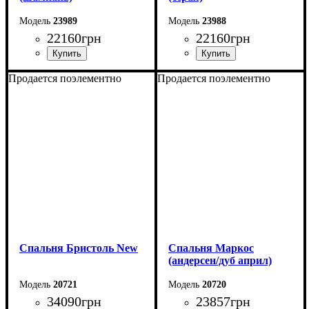
23989
23988
22160
грн
22160
грн
Продается поэлементно
Продается поэлементно
Спальня Бристоль New
Спальня Маркос
(андерсен/дуб април)
20721
20720
34090
грн
23857
грн