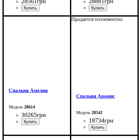
28561
грн
28881
грн
Продается поэлементно
Спальня Амелия
Спальня Арамис
28614
28542
30265
грн
18734
грн