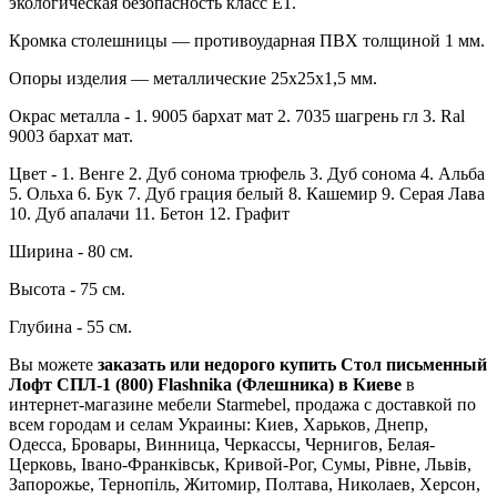
экологическая безопасность класс Е1.
Кромка столешницы — противоударная ПВХ толщиной 1 мм.
Опоры изделия — металлические 25х25х1,5 мм.
Окрас металла - 1. 9005 бархат мат 2. 7035 шагрень гл 3. Ral
9003 бархат мат.
Цвет - 1. Венге 2. Дуб сонома трюфель 3. Дуб сонома 4. Альба
5. Ольха 6. Бук 7. Дуб грация белый 8. Кашемир 9. Серая Лава
10. Дуб апалачи 11. Бетон 12. Графит
Ширина - 80 см.
Высота - 75 см.
Глубина - 55 см.
Вы можете
заказать или недорого купить Стол письменный
Лофт СПЛ-1 (800) Flashnika (Флешника) в Киеве
в
интернет-магазине мебели Starmebel, продажа с доставкой по
всем городам и селам Украины: Киев, Харьков, Днепр,
Одесса, Бровары, Винница, Черкассы, Чернигов, Белая-
Церковь, Івано-Франківськ, Кривой-Рог, Сумы, Рівне, Львів,
Запорожье, Тернопіль, Житомир, Полтава, Николаев, Херсон,