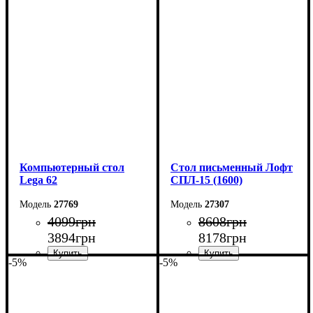
Ширина: 105 см
Ширина: 100 см
Высота: 75 см
Высота: 161 см
Глубина: 55 см
Глубина: 33 см
Компьютерный стол
Стол письменный Лофт
Lega 62
СПЛ-15 (1600)
27769
27307
4099
грн
8608
грн
3894
грн
8178
грн
-5%
-5%
Ширина: 110 см
Ширина: 160 см
Высота: 75 см
Высота: 75 см