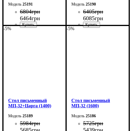
25191
25190
6804
грн
6405
грн
6464
грн
6085
грн
-5%
-5%
Ширина: 180 см
Ширина: 160 см
Высота: 76,6 см
Высота: 76,6 см
Глубина: 70 см
Глубина: 70 см
Cтол письменный
Cтол письменный
МП-32+Царга (1400)
МП-32 (1600)
25189
25186
5984
грн
5725
грн
5685
грн
5439
грн