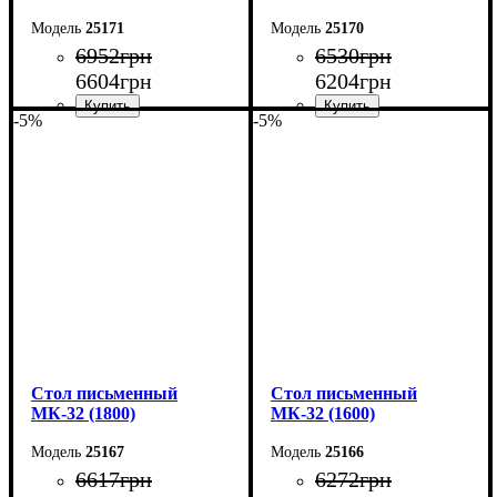
25171
25170
6952
грн
6530
грн
6604
грн
6204
грн
-5%
-5%
Ширина: 160 см
Ширина: 140 см
Высота: 75 см
Высота: 76,6 см
Глубина: 70 см
Глубина: 70 см
Cтол письменный
Cтол письменный
МК-32 (1800)
МК-32 (1600)
25167
25166
6617
грн
6272
грн