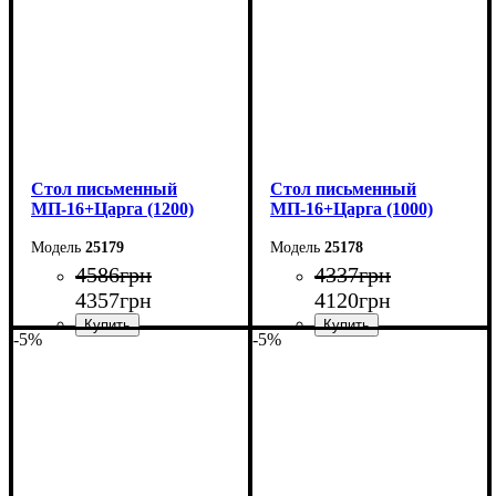
Cтол письменный
Cтол письменный
МП-16+Царга (1200)
МП-16+Царга (1000)
25179
25178
4586
грн
4337
грн
4357
грн
4120
грн
-5%
-5%
Ширина: 120 см
Ширина: 100 см
Высота: 75 см
Высота: 75 см
Глубина: 60 см
Глубина: 60 см