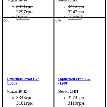
28454
28453
3471
грн
3413
грн
3297
грн
3242
грн
-5%
-5%
Ширина: 120 см
Ширина: 140 см
Высота: 75 см
Высота: 75 см
Глубина: 60 см
Глубина: 60 см
Офисный стол С-7
Офисный стол С-7
(1300)
(1200)
28452
28451
3348
грн
3274
грн
3181
грн
3110
грн