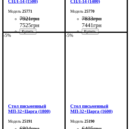
СПЛ-14 (1500)
СПЛ-14 (1400)
25771
25770
7921
грн
7833
грн
7525
грн
7441
грн
-5%
-5%
Ширина: 150 см
Ширина: 140 см
Высота: 75 см
Высота: 75 см
Глубина: 55 см
Глубина: 55 см
Cтол письменный
Cтол письменный
МП-32+Царга (1800)
МП-32+Царга (1600)
25191
25190
6804
грн
6405
грн