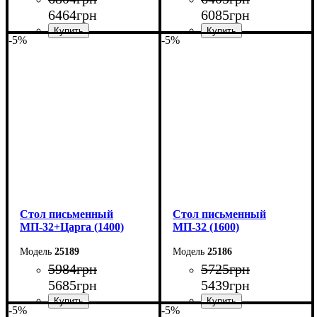
6464
грн
6085
грн
-5%
-5%
Ширина: 180 см
Ширина: 160 см
Высота: 76,6 см
Высота: 76,6 см
Глубина: 70 см
Глубина: 70 см
Cтол письменный
Cтол письменный
МП-32+Царга (1400)
МП-32 (1600)
25189
25186
5984
грн
5725
грн
5685
грн
5439
грн
-5%
-5%