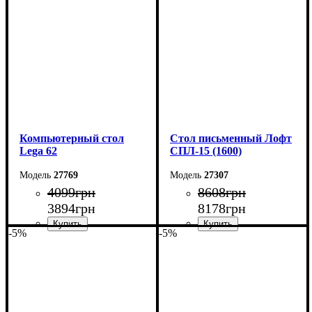
Высота: 75 см
Высота: 161 см
Глубина: 55 см
Глубина: 33 см
Компьютерный стол
Стол письменный Лофт
Lega 62
СПЛ-15 (1600)
27769
27307
4099
грн
8608
грн
3894
грн
8178
грн
-5%
-5%
Ширина: 110 см
Ширина: 160 см
Высота: 75 см
Высота: 75 см
Глубина: 50 см
Глубина: 55 см