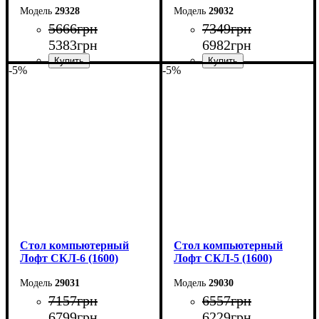
29328
29032
5666
грн
7349
грн
5383
грн
6982
грн
-5%
-5%
Ширина: 104 см
Ширина: 160 см
Высота: 75 см
Высота: 75 см
Глубина: 55 см
Глубина: 55 см
Стол компьютерный
Стол компьютерный
Лофт СКЛ-6 (1600)
Лофт СКЛ-5 (1600)
29031
29030
7157
грн
6557
грн
6799
грн
6229
грн