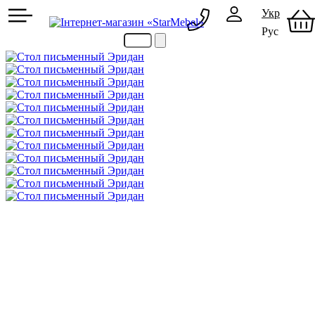
Укр
Рус
097 489-08-00
050 386-44-73