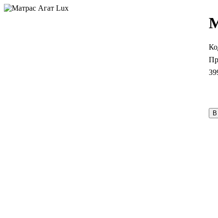
М
39
В