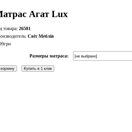
атраc Агат Luх
26581
Світ Меблів
99
грн
Размеры матраса:
 корзину
Купить в 1 клик