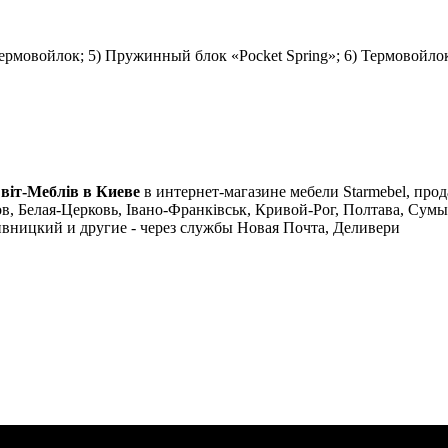
ермовойлок; 5) Пружинный блок «Pocket Spring»; 6) Термовойлок
віт-Меблів в Киеве
в интернет-магазине мебели Starmebel, прод
, Белая-Церковь, Івано-Франківськ, Кривой-Рог, Полтава, Сумы,
вницкий и другие - через службы Новая Почта, Деливери