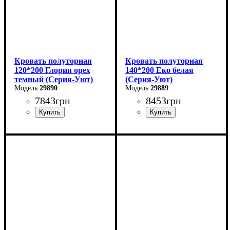
Кровать полуторная
Кровать полуторная
120*200 Глория орех
140*200 Еко белая
темный (Серия-Уют)
(Серия-Уют)
29890
29889
7843
грн
8453
грн
Ширина: 120 см
Ширина: 144 см
Высота: 80 см
Высота: 40-80 см
Глубина: 200 см
Глубина: 204 см