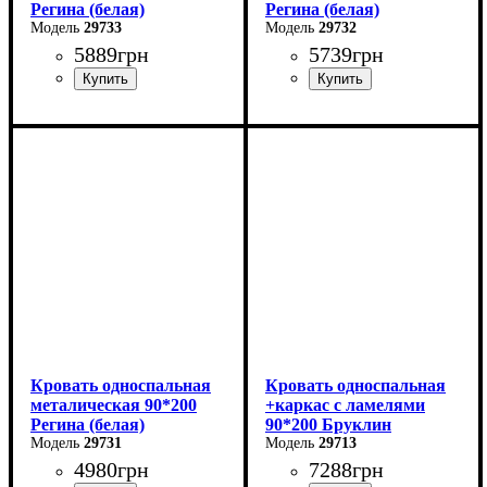
Регина (белая)
Регина (белая)
29733
29732
5889
грн
5739
грн
Ширина: 140 см
Ширина: 120 см
Высота: 85 см
Высота: 85 см
Глубина: 200 см
Глубина: 200 см
Кровать односпальная
Кровать односпальная
металическая 90*200
+каркас с ламелями
Регина (белая)
90*200 Бруклин
29731
29713
4980
грн
7288
грн