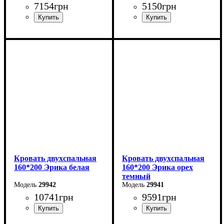
7154
грн
5150
грн
Ширина: 164,2 см
Ширина: 164,6 см
Высота: 101 см
Высота: 97,5 см
Глубина: 210 см
Глубина: 206,2 см
Кровать двухспальная
Кровать двухспальная
160*200 Эрика белая
160*200 Эрика орех
темный
29942
29941
10741
грн
9591
грн