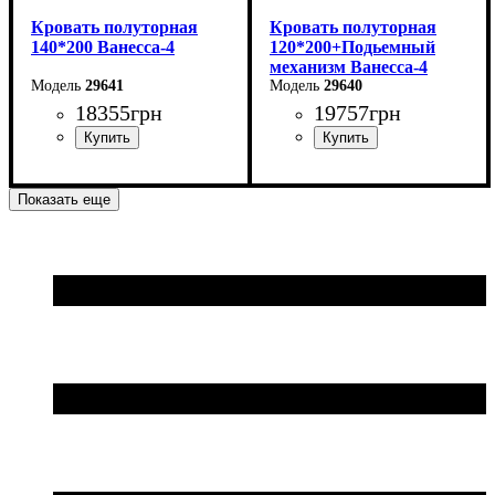
Кровать полуторная
Кровать полуторная
140*200 Ванесса-4
120*200+Подьемный
механизм Ванесса-4
29641
29640
18355
грн
19757
грн
Ширина: 166 см
Ширина: 146 см
Показать еще
Высота: 86 см
Высота: 86 см
Глубина: 232 см
Глубина: 232 см