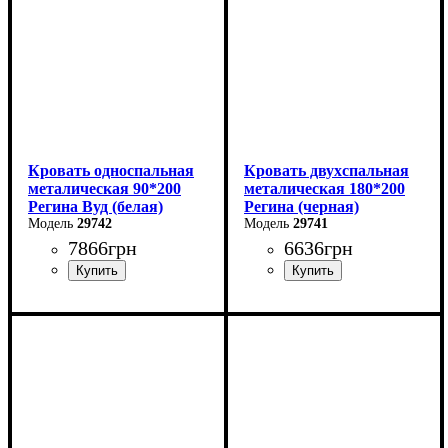
Кровать односпальная
Кровать двухспальная
металическая 90*200
металическая 180*200
Регина Вуд (белая)
Регина (черная)
29742
29741
7866
грн
6636
грн
Ширина: 90 см
Ширина: 180 см
Высота: 85 см
Высота: 85 см
Глубина: 200 см
Глубина: 200 см