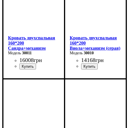
Кровать двухспальная
Кровать двухспальная
160*200
160*200
Сандра+механизм
Виола+механизм (серая)
(бежевая)
30011
30010
16008
грн
14168
грн
Ширина: 170 см
Ширина: 170 см
Высота: 112 см
Высота: 106 см
Глубина: 215 см
Глубина: 215 см