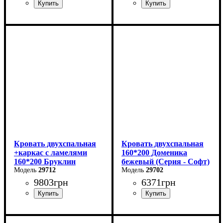
Ширина: 90 см
Ширина: 99 см
Высота: 85 см
Высота: 87,8 см
Глубина: 200 см
Глубина: 205,2 см
Кровать двухспальная
Кровать двухспальная
+каркас с ламелями
160*200 Доменика
160*200 Бруклин
бежевый (Серия - Софт)
29712
29702
9803
грн
6371
грн
Ширина: 169 см