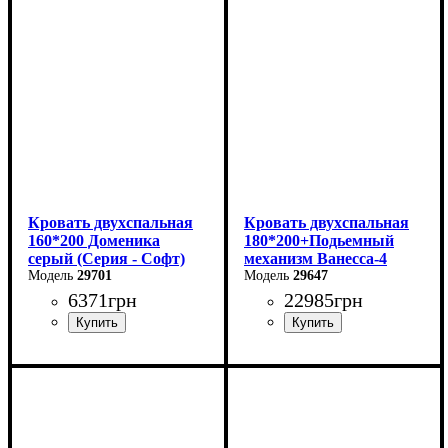
Высота: 87,8 см
Глубина: 205,2 см
Кровать двухспальная
Кровать двухспальная
160*200 Доменика
180*200+Подьемный
серый (Серия - Софт)
механизм Ванесса-4
29701
29647
6371
грн
22985
грн
Ширина: 226 см
Высота: 86 см
Глубина: 232 см