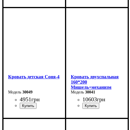
Длина - 204,8 см
Длина - 204,8 см
Ширина - 123,4 см
Ширина - 93,4 см
Высота - 85 см
Высота - 85 см
Кровать детская Соня-4
Кровать двухспальная
160*200
Мишель+механизм
30049
(темно-серая)
30041
4951
грн
10603
грн
Ширина-203,2 см
Ширина: 166 см
Высота: 96 см