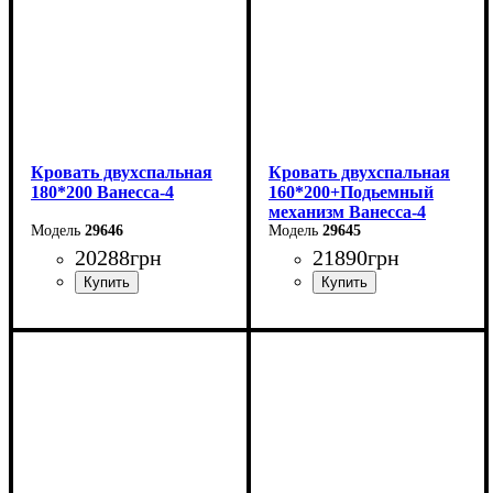
Кровать двухспальная
Кровать двухспальная
180*200 Ванесса-4
160*200+Подьемный
механизм Ванесса-4
29646
29645
20288
грн
21890
грн
Ширина: 226 см
Ширина: 186 см
Высота: 86 см
Высота: 86 см
Глубина: 232 см
Глубина: 232 см