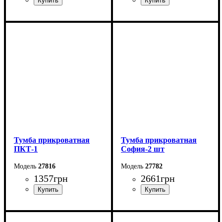
Ширина: 42 см
Ширина: 38 см
Высота: 60 см
Высота: 57 см
Глубина: 38 см
Глубина: 38 см
Тумба прикроватная
Тумба прикроватная
ПКТ-1
София-2 шт
27816
27782
1357
грн
2661
грн
Ширина: 35 см
Ширина: 60 см