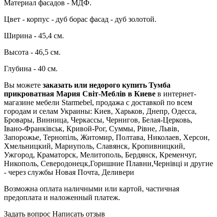
Материал фасадов - МДФ.
Цвет - корпус - дуб борас фасад - дуб золотой.
Ширина - 45,4 см.
Высота - 46,5 см.
Глубина - 40 см.
Вы можете
заказать или недорого купить Тумба
прикроватная Мария Світ-Меблів в Киеве
в интернет-
магазине мебели Starmebel, продажа с доставкой по всем
городам и селам Украины: Киев, Харьков, Днепр, Одесса,
Бровары, Винница, Черкассы, Чернигов, Белая-Церковь,
Івано-Франківськ, Кривой-Рог, Суммы, Рівне, Львів,
Запорожье, Тернопіль, Житомир, Полтава, Николаев, Херсон,
Хмельницкий, Мариуполь, Славянск, Кропивницкий,
Ужгород, Краматорск, Мелитополь, Бердянск, Кременчуг,
Никополь, Северодонецк,Горишние Плавни,Чернівці и другие
- через службы Новая Почта, Деливери
Возможна оплата наличными или картой, частичная
предоплата и наложенный платеж.
Задать вопрос
Написать отзыв