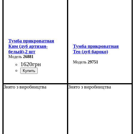
Тумба прикроватная
Ким (дуб артизан-
Тумба прикроватная
белый)-2 шт
Тео (дуб бароко)
26881
29751
1620
грн
Ширина: 56 см
Высота: 38 см
Ширина: 42,5 см
Знято з виробництва
Знято з виробництва
Глубина: 40 см
Высота: 52 см
Глубина: 40,5 см