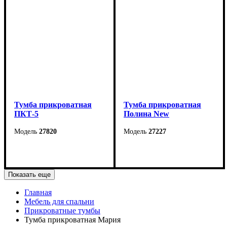
Тумба прикроватная
Тумба прикроватная
ПКТ-5
Полина New
27820
27227
Ширина: 40 см
Ширина: 550 мм
Высота: 40 см
Высота: 570 мм
Показать еще
Глубина: 40 см
Глубина: 460 мм
Главная
Мебель для спальни
Прикроватные тумбы
Тумба прикроватная Мария