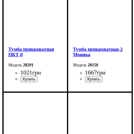
Тумба прикроватная
Тумба прикроватная-2
ПКТ-8
Моника
28291
28150
1021
грн
1667
грн
Ширина: 40 см
Ширина: 40 см
Высота: 44,2 см
Высота: 45,5 см
Глубина: 33 см
Глубина: 36,7 см