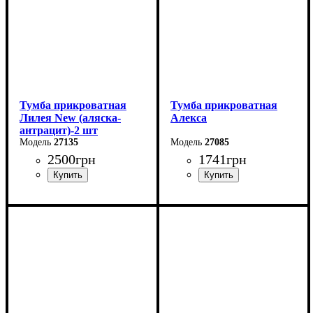
Тумба прикроватная
Тумба прикроватная
Лилея New (аляска-
Алекса
антрацит)-2 шт
27135
27085
2500
грн
1741
грн
Ширина: 45,4 см
Ширина: 55 см
Высота: 42,7 см
Высота: 50,5 см
Глубина: 40,4 см
Глубина: 40 см