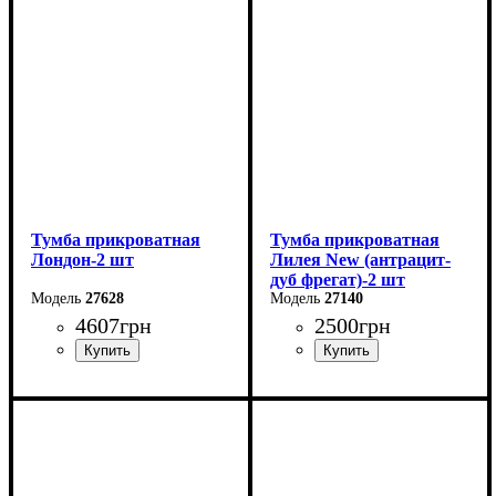
Высота: 55 см
Высота: 44 см
Глубина: 38 см
Глубина: 39,1 см
Тумба прикроватная
Тумба прикроватная
Лондон-2 шт
Лилея New (антрацит-
дуб фрегат)-2 шт
27628
27140
4607
грн
2500
грн
Ширина: 51 см
Ширина: 45,4 см
Высота: 50,7 см
Высота: 42,7 см
Глубина: 38 см
Глубина: 40,4 см