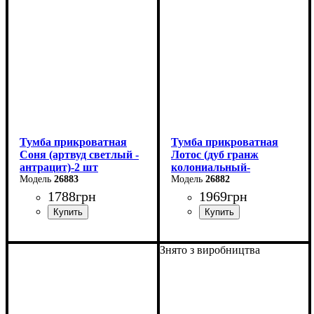
Глубина: 37,2 см
Глубина: 45,3 см
Тумба прикроватная
Тумба прикроватная
Соня (артвуд светлый -
Лотос (дуб гранж
антрацит)-2 шт
колониальный-
26883
антрацит)-2 шт
26882
1788
грн
1969
грн
Ширина: 40 см
Ширина: 40 см
Знято з виробництва
Высота: 42 см
Высота: 51 см
Глубина: 40 см
Глубина: 40,5 см