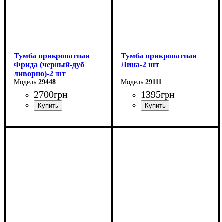
Тумба прикроватная
Тумба прикроватная
Фрида (черный-дуб
Лина-2 шт
ливорно)-2 шт
29448
29111
2700
грн
1395
грн
Ширина: 40 см
Ширина: 48 см
Высота: 52,5 см
Высота: 16 см
Глубина: 42 см
Глубина: 35 см