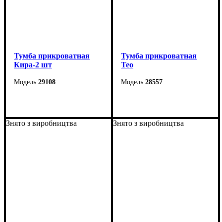
Тумба прикроватная
Тумба прикроватная
Кира-2 шт
Тео
29108
28557
Ширина: 55 см
Ширина: 56 см
Высота: 25 см
Высота: 38 см
Знято з виробництва
Знято з виробництва
Глубина: 41 см
Глубина: 40 см