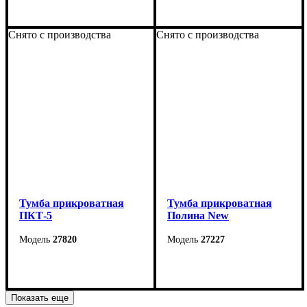
Ширина: 42 см
Ширина: 55 см
Высота: 42 см
Высота: 50 см
Снято с производства
Снято с производства
Глубина: 39 см
Глубина: 42 см
Тумба прикроватная
Тумба прикроватная
ПКТ-5
Полина New
27820
27227
Ширина: 40 см
Ширина: 550 мм
Высота: 40 см
Высота: 570 мм
Показать еще
Глубина: 40 см
Глубина: 460 мм