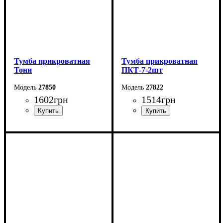
Тумба прикроватная
Тумба прикроватная
Тони
ПКТ-7-2шт
27850
27822
1602
грн
1514
грн
Ширина: 50 см
Ширина: 40 см
Высота: 44,6 см
Высота: 40 см
Глубина: 38,3 см
Глубина: 32 см