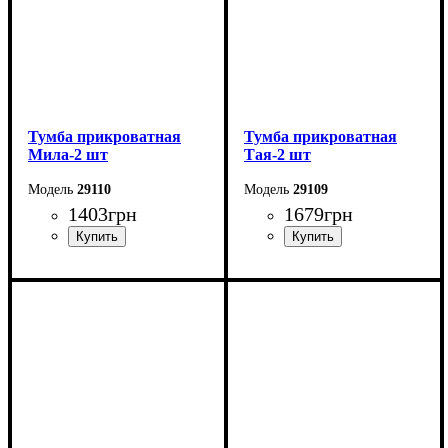
Тумба прикроватная
Тумба прикроватная
Мила-2 шт
Тая-2 шт
29110
29109
1403
грн
1679
грн
Ширина: 45 см
Ширина: 55 см
Высота: 27,5 см
Высота: 16 см
Глубина: 30 см
Глубина: 41 см