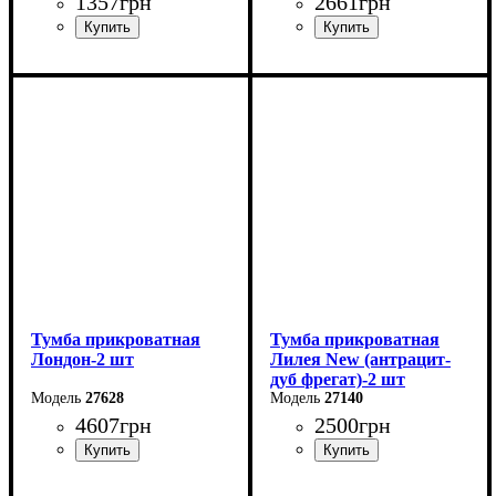
1357
грн
2661
грн
Ширина: 35 см
Ширина: 60 см
Высота: 55 см
Высота: 44 см
Глубина: 38 см
Глубина: 39,1 см
Тумба прикроватная
Тумба прикроватная
Лондон-2 шт
Лилея New (антрацит-
дуб фрегат)-2 шт
27628
27140
4607
грн
2500
грн