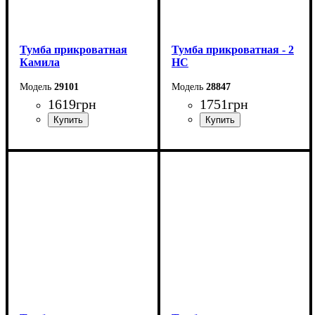
Тумба прикроватная
Тумба прикроватная - 2
Камила
НС
29101
28847
1619
грн
1751
грн
Ширина: 50 см
Ширина: 40 см
Высота: 53,5 см
Высота: 53 см
Глубина: 40,5 см
Глубина: 40,4 см