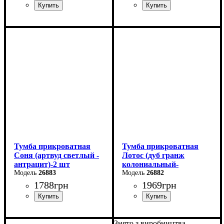
Ширина: 51 см
Ширина: 42 см
Высота: 45,6 см
Высота: 36,6 см
Глубина: 37,2 см
Глубина: 45,3 см
Тумба прикроватная
Тумба прикроватная
Соня (артвуд светлый -
Лотос (дуб гранж
антрацит)-2 шт
колониальный-
26883
антрацит)-2 шт
26882
1788
грн
1969
грн
Ширина: 40 см
Ширина: 40 см
Знято з виробництва