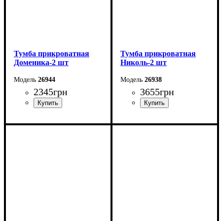
Тумба прикроватная
Тумба прикроватная
Доменика-2 шт
Николь-2 шт
26944
26938
2345
грн
3655
грн
Ширина: 46,4 см
Ширина: 46 см
Высота: 45,6 см
Высота: 52 см
Глубина: 39,3 см
Глубина: 44 см