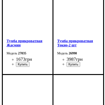
Тумба прикроватная
Тумба прикроватная
Жасмин
Токио-2 шт
27035
26990
1673
грн
3987
грн
Ширина: 50 см
Ширина: 55,2 см
Высота: 47 см
Высота: 43,5 см
Глубина: 43 см
Глубина: 44 см