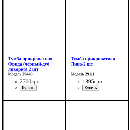
Глубина: 40,4 см
Глубина: 40 см
Тумба прикроватная
Тумба прикроватная
Фрида (черный-дуб
Лина-2 шт
ливорно)-2 шт
29448
29111
2700
грн
1395
грн
Ширина: 40 см
Ширина: 48 см
Высота: 52,5 см
Высота: 16 см
Глубина: 42 см
Глубина: 35 см