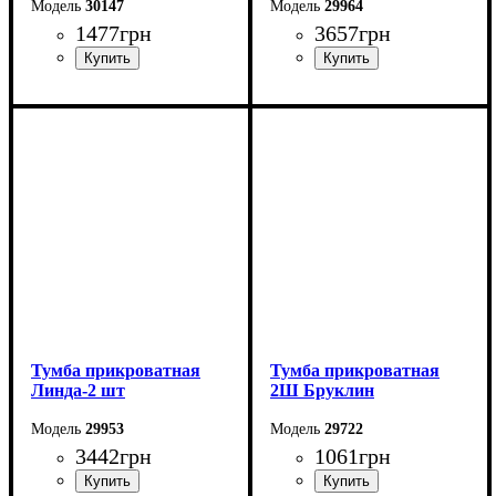
30147
29964
1477
грн
3657
грн
Ширина: 50 см
Ширина: 50 см
Высота: 42,5 см
Высота: 53 см
Глубина: 40 см
Глубина: 45 см
Тумба прикроватная
Тумба прикроватная
Линда-2 шт
2Ш Бруклин
29953
29722
3442
грн
1061
грн