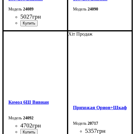
24089
24090
5027
грн
Ширина: 184,2 см
Высота: 110 см
Хіт Продаж
Глубина: 206,2 см
Ширина: 164,2 см
Высота: 110 см
Глубина: 206,2 см
Комод 6Ш Вивиан
Прихожая Орион+Шкаф
24092
20717
4702
грн
5357
грн