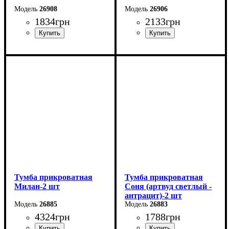
26908
26906
1834
грн
2133
грн
Ширина: 50,1 см
Ширина: 51 см
Высота: 39 см
Высота: 45,6 см
Глубина: 42,6 см
Глубина: 37,2 см
Тумба прикроватная
Тумба прикроватная
Милан-2 шт
Соня (артвуд светлый -
антрацит)-2 шт
26885
26883
4324
грн
1788
грн