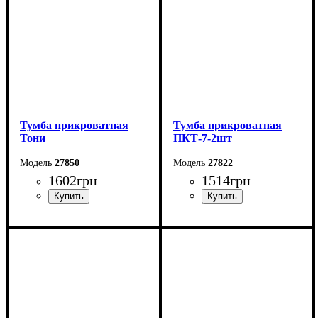
Тумба прикроватная
Тумба прикроватная
Тони
ПКТ-7-2шт
27850
27822
1602
грн
1514
грн
Ширина: 50 см
Ширина: 40 см
Высота: 44,6 см
Высота: 40 см
Глубина: 38,3 см
Глубина: 32 см