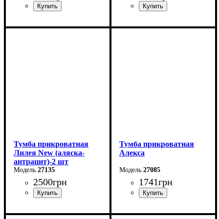
Ширина: 51 см
Ширина: 45,4 см
Высота: 50,7 см
Высота: 42,7 см
Глубина: 38 см
Глубина: 40,4 см
Тумба прикроватная
Тумба прикроватная
Лилея New (аляска-
Алекса
антрацит)-2 шт
27135
27085
2500
грн
1741
грн
Ширина: 45,4 см
Ширина: 55 см