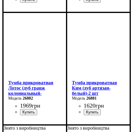
Ширина: 42 см
Ширина: 40 см
Высота: 36,6 см
Высота: 42 см
Глубина: 45,3 см
Глубина: 40 см
Тумба прикроватная
Тумба прикроватная
Лотос (дуб гранж
Ким (дуб артизан-
колониальный-
белый)-2 шт
антрацит)-2 шт
26882
26881
1969
грн
1620
грн
Ширина: 40 см
Ширина: 42,5 см
Знято з виробництва
Знято з виробництва