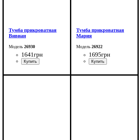
Тумба прикроватная
Тумба прикроватная
Вивиан
Мария
26930
26922
1641
грн
1695
грн
Ширина: 55 см
Ширина: 45,4 см
Высота: 50 см
Высота: 46,5 см
Глубина: 40 см
Глубина: 40 см