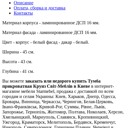
Описание
Оплата, сборка и доставка
Контакты
Материал корпуса - ламинированное ДСП 16 мм.
Материал фасада - ламинированное ДСП 16 мм.
Цвет - корпус - белый фасад - дакар - белый.
Ширина - 45 см.
Высота - 43 см.
Глубина - 41 см.
Вы можете
заказать или недорого купить Тумба
прикроватная Круиз Світ-Меблів в Киеве
в интернет-
магазине мебели Starmebel, продажа с доставкой по всем
городам и селам Украины: Киев, Харьков, Днепр, Одесса,
Бровары, Винница, Черкассы, Чернигов, Белая-Церковь,
Івано-Франківськ, Кривой-Рог, Суммы, Рівне, Львів,
Запорожье, Тернопіль, Житомир, Полтава, Николаев, Херсон,
Хмельницкий, Мариуполь, Славянск, Кропивницкий,
Ужгород, Краматорск, Мелитополь, Бердянск, Кременчуг,
Никополь, Северодонецк, Горишние Плавни, Чернівці и