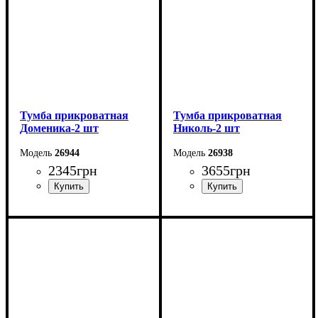
Тумба прикроватная
Тумба прикроватная
Доменика-2 шт
Николь-2 шт
26944
26938
2345
грн
3655
грн
Ширина: 46,4 см
Ширина: 46 см
Высота: 45,6 см
Высота: 52 см
Глубина: 39,3 см
Глубина: 44 см