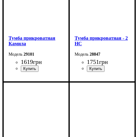
Тумба прикроватная
Тумба прикроватная - 2
Камила
НС
29101
28847
1619
грн
1751
грн
Ширина: 50 см
Ширина: 40 см
Высота: 53,5 см
Высота: 53 см
Глубина: 40,5 см
Глубина: 40,4 см