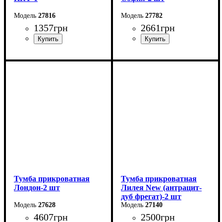
27816
27782
1357
грн
2661
грн
Ширина: 35 см
Ширина: 60 см
Высота: 55 см
Высота: 44 см
Глубина: 38 см
Глубина: 39,1 см
Тумба прикроватная
Тумба прикроватная
Лондон-2 шт
Лилея New (антрацит-
дуб фрегат)-2 шт
27628
27140
4607
грн
2500
грн