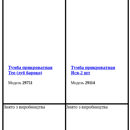
Высота: 51 см
Высота: 52 см
Глубина: 40,5 см
Глубина: 40,5 см
Тумба прикроватная
Тумба прикроватная
Тео (дуб бароко)
Яся-2 шт
29751
29114
Ширина: 56 см
Ширина: 55 см
Высота: 38 см
Высота: 26 см
Знято з виробництва
Знято з виробництва
Глубина: 40 см
Глубина: 40 см