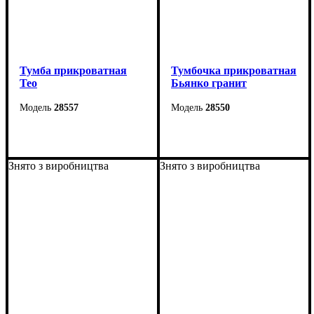
Тумба прикроватная
Тумбочка прикроватная
Тео
Бьянко гранит
28557
28550
Ширина: 56 см
Ширина: 40 см
Высота: 38 см
Высота: 43 см
Знято з виробництва
Знято з виробництва
Глубина: 40 см
Глубина: 40,6 см