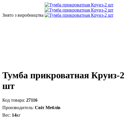
Знято з виробництва
Тумба прикроватная Круиз-2
шт
27116
Світ Меблів
14
кг