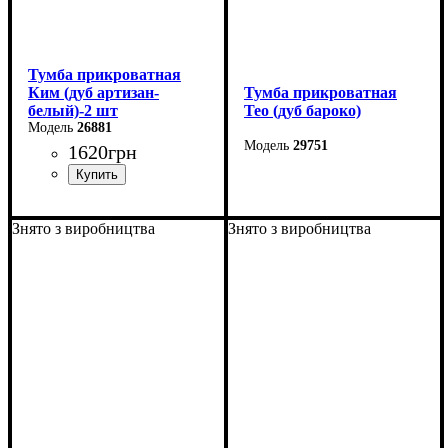
Тумба прикроватная
Ким (дуб артизан-
Тумба прикроватная
белый)-2 шт
Тео (дуб бароко)
26881
29751
1620
грн
Ширина: 56 см
Высота: 38 см
Ширина: 42,5 см
Знято з виробництва
Знято з виробництва
Глубина: 40 см
Высота: 52 см
Глубина: 40,5 см