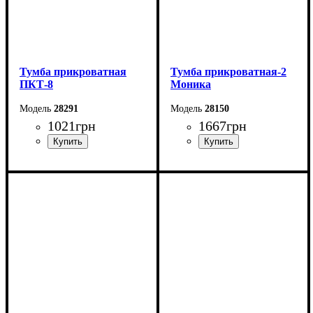
Тумба прикроватная
Тумба прикроватная-2
ПКТ-8
Моника
28291
28150
1021
грн
1667
грн
Ширина: 40 см
Ширина: 40 см
Высота: 44,2 см
Высота: 45,5 см
Глубина: 33 см
Глубина: 36,7 см