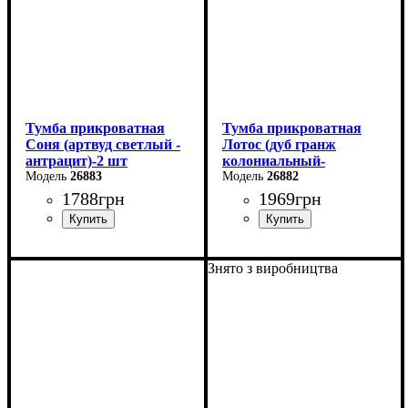
Тумба прикроватная
Тумба прикроватная
Соня (артвуд светлый -
Лотос (дуб гранж
антрацит)-2 шт
колониальный-
26883
антрацит)-2 шт
26882
1788
грн
1969
грн
Ширина: 40 см
Ширина: 40 см
Знято з виробництва
Высота: 42 см
Высота: 51 см
Глубина: 40 см
Глубина: 40,5 см