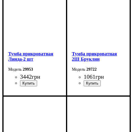
Глубина: 40 см
Тумба прикроватная
Тумба прикроватная
Линда-2 шт
2Ш Бруклин
29953
29722
3442
грн
1061
грн
Ширина: 50 см
Ширина: 40,4 см
Высота: 50 см
Высота: 39,6 см
Глубина: 40 см
Глубина: 35 см