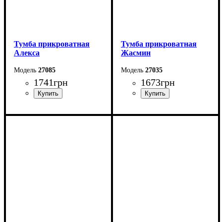
Тумба прикроватная
Тумба прикроватная
Алекса
Жасмин
27085
27035
1741
грн
1673
грн
Ширина: 55 см
Ширина: 50 см
Высота: 50,5 см
Высота: 47 см
Глубина: 40 см
Глубина: 43 см