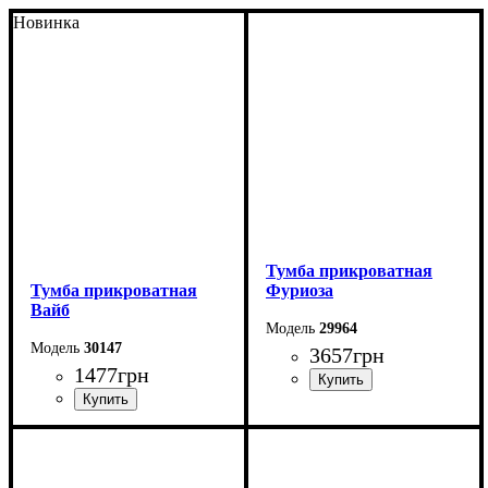
Новинка
Тумба прикроватная
Тумба прикроватная
Фуриоза
Вайб
29964
30147
3657
грн
1477
грн
Ширина: 50 см
Ширина: 50 см
Высота: 53 см
Высота: 42,5 см
Глубина: 45 см