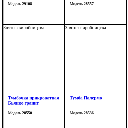
29108
28557
Ширина: 55 см
Ширина: 56 см
Высота: 25 см
Высота: 38 см
Знято з виробництва
Знято з виробництва
Глубина: 41 см
Глубина: 40 см
Тумбочка прикроватная
Тумба Палермо
Бьянко гранит
28550
28536