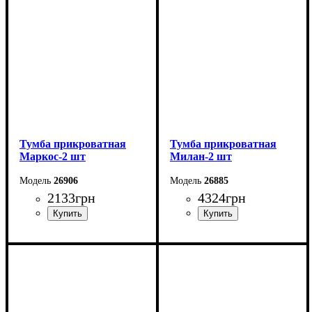
Глубина: 39,1 см
Глубина: 42,6 см
Тумба прикроватная
Тумба прикроватная
Маркос-2 шт
Милан-2 шт
26906
26885
2133
грн
4324
грн
Ширина: 51 см
Ширина: 42 см
Высота: 45,6 см
Высота: 36,6 см
Глубина: 37,2 см
Глубина: 45,3 см