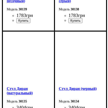
песочный)
серый)
30139
30138
1783
грн
1783
грн
Ширина: 51 см
Ширина: 51 см
Высота: 78 см
Высота: 78 см
Глубина: 56 см
Глубина: 56 см
Стул Диран
Стул Диран (черный)
(натуральный)
30135
30134
3404
грн
3404
грн