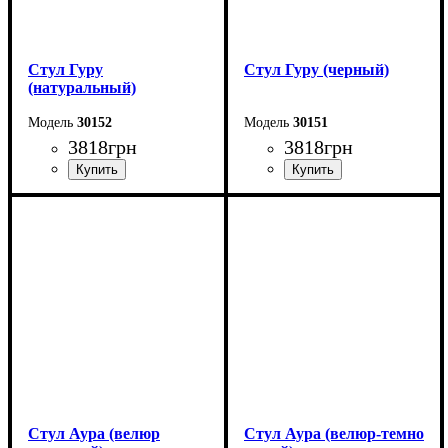
Стул Гуру
Стул Гуру (черный)
(натуральный)
30152
30151
3818
грн
3818
грн
Ширина: 53 см
Ширина: 53 см
Высота: 78 см
Высота: 78 см
Глубина: 51 см
Глубина: 51 см
Стул Аура (велюр
Стул Аура (велюр-темно