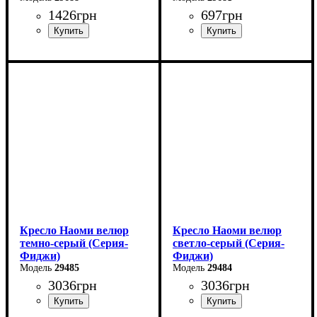
1426
грн
697
грн
Ширина: 49 см
Ширина
: 32,4 см
Высота: 86 см
Высота
: 45 см
Глубина: 56 см
Глубина
: 32,4 см
Кресло Наоми велюр
Кресло Наоми велюр
темно-серый (Серия-
светло-серый (Серия-
Фиджи)
Фиджи)
29485
29484
3036
грн
3036
грн