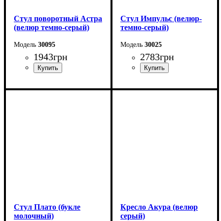
Стул поворотный Астра
Стул Импульс (велюр-
(велюр темно-серый)
темно-серый)
30095
30025
1943
грн
2783
грн
Стул Плато (букле
Кресло Акура (велюр
молочный)
серый)