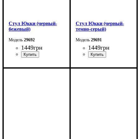
Стул Юкки (черный-
Стул Юкки (черный-
бежевый)
темно-серый)
29692
29691
1449
грн
1449
грн
Ширина: 45 см
Ширина: 45 см
Высота: 79 см
Высота: 79 см
Глубина: 48 см
Глубина: 48 см