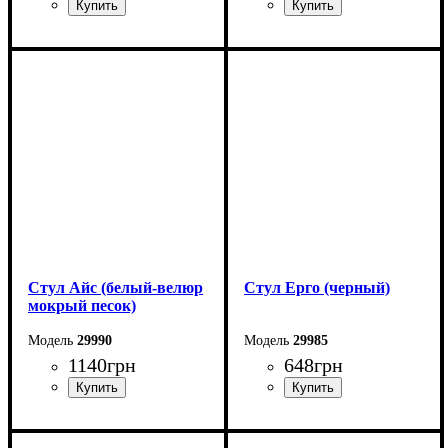
Ширина: 58 см
Ширина: 58 см
Высота: 87 см
Высота: 87 см
Глубина: 57 см
Глубина: 57 см
Стул Айс (белый-велюр
Стул Ерго (черный)
мокрый песок)
29990
29985
1140
грн
648
грн
Ширина: 41 см
Ширина: 39 см