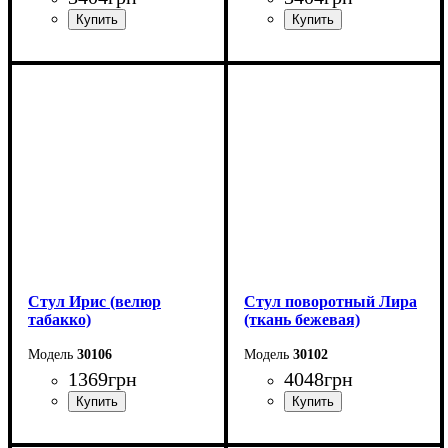
Ширина: 46 см
Ширина: 46 см
Высота: 80 см
Высота: 80 см
Глубина: 50 см
Глубина: 50 см
Стул Ирис (велюр
Стул поворотный Лира
табакко)
(ткань бежевая)
30106
30102
1369
грн
4048
грн