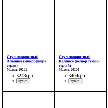
Ширина: 46 см
Высота: 84 см
Глубина: 50 см
Стул поворотный
Стул поворотный
Альпина (микрофибра
Калипсо (велюр темно-
серая)
серый)
30101
30100
3243
грн
3404
грн