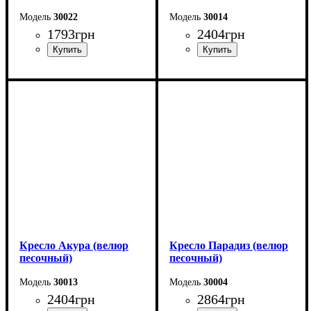
30022
30014
1793
грн
2404
грн
Ширина: 58 см
Высота: 87 см
Глубина: 57 см
Кресло Акура (велюр
Кресло Парадиз (велюр
песочный)
песочный)
30013
30004
2404
грн
2864
грн