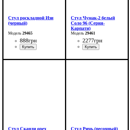
Стул роскладной Изи
Cтул Чумак-2 белый
(черный)
Соло 96 (Серия-
Карпати)
29465
29461
888
грн
2277
грн
Ширина: 47 см
Длина: 43 см
Высота: 83 см
Ширина: 44 см
Глубина: 60 см
Высота: 103 см
Стул Сканди орех
Стул Ричь (песочный)