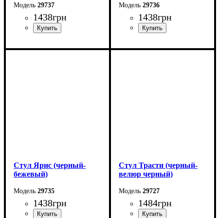
29737
29736
1438
грн
1438
грн
Ширина: 48 см
Ширина: 48 см
Высота: 88 см
Высота: 88 см
Глубина: 50 см
Глубина: 50 см
Стул Ярис (черный-
Стул Трасти (черный-
бежевый)
велюр черный)
29735
29727
1438
грн
1484
грн