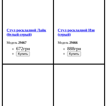
Стул роскладной Лайк
Стул роскладной Изи
(белый-серый)
(серый)
29467
29466
672
грн
888
грн
Ширина: 46 см
Ширина: 47 см
Высота: 77 см
Высота: 83 см
Глубина: 47 см
Глубина: 60 см