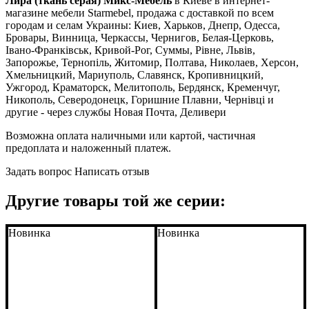
Лира (ткань серая) Микс-Мебель
в Киеве в интернет-
магазине мебели Starmebel, продажа с доставкой по всем
городам и селам Украины: Киев, Харьков, Днепр, Одесса,
Бровары, Винница, Черкассы, Чернигов, Белая-Церковь,
Івано-Франківськ, Кривой-Рог, Суммы, Рівне, Львів,
Запорожье, Тернопіль, Житомир, Полтава, Николаев, Херсон,
Хмельницкий, Мариуполь, Славянск, Кропивницкий,
Ужгород, Краматорск, Мелитополь, Бердянск, Кременчуг,
Никополь, Северодонецк, Горишние Плавни, Чернівці и
другие - через службы Новая Почта, Деливери
Возможна оплата наличными или картой, частичная
предоплата и наложенный платеж.
Задать вопрос
Написать отзыв
Другие товары той же серии:
Новинка
Новинка