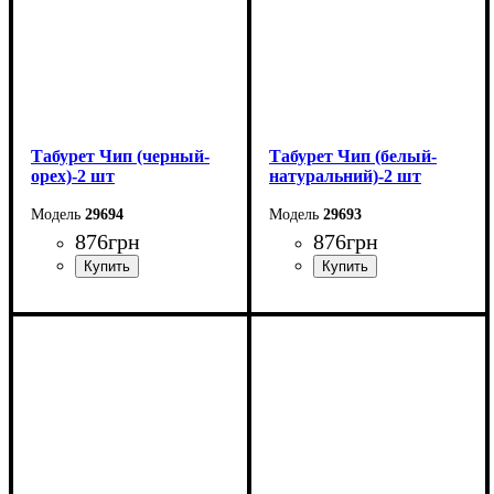
Табурет Чип (черный-
Табурет Чип (белый-
орех)-2 шт
натуральний)-2 шт
29694
29693
876
грн
876
грн
Ширина: 32 см
Ширина: 32 см
Высота: 44 см
Высота: 44 см
Глубина: 32 см
Глубина: 32 см