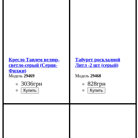
Кресло Тандем велюр-
Табурет роскладной
светло-серый (Серия-
Литл -2 шт (серый)
Фиджи)
29469
29468
3036
грн
828
грн
Ширина: 58 см
Ширина: 33 см
Высота: 85 см
Высота: 45 см
Глубина: 64 см
Глубина: 33 см