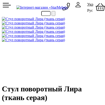
Укр
Рус
097 489-08-00
050 386-44-73
Стул поворотный Лира
(ткань серая)