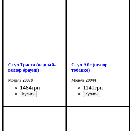
Высота: 98 см
Высота: 77 см
Глубина: 51 см
Глубина: 47 см
Стул Трасти (черный-
Стул Айс (велюр
велюр брауни)
тобакко)
29978
29944
1484
грн
1140
грн
Ширина: 47 см
Ширина: 41 см
Высота: 89 см
Высота: 98 см
Глубина: 48 см
Глубина: 51 см