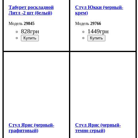
Табурет роскладной
Стул Юкки (черный-
Литл -2 шт (белый)
крем)
29845
29766
828
грн
1449
грн
Ширина: 33 см
Ширина: 45 см
Высота: 45 см
Высота: 79 см
Глубина: 33 см
Глубина: 48 см
Стул Ярис (черный-
Стул Ярис (черный-
графитовый)
темно серый)