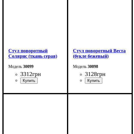
Стул поворотный
Стул поворотный Веста
Солярис (ткань серая)
(букле бежевый)
30099
30098
3312
грн
3128
грн