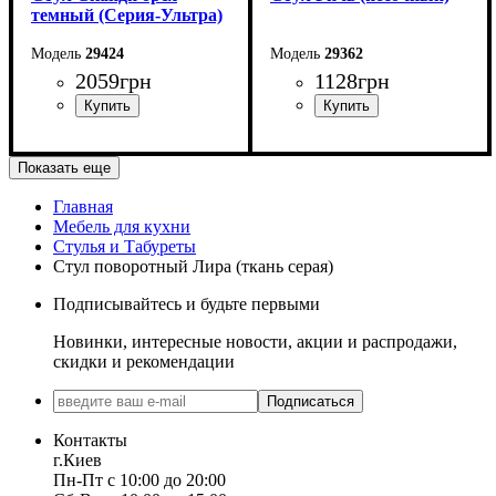
темный (Серия-Ультра)
29424
29362
2059
грн
1128
грн
Ширина: 44 см
Ширина: 39 см
Показать еще
Высота: 94 см
Высота: 96 см
Глубина: 47 см
Глубина: 53 см
Главная
Мебель для кухни
Стулья и Табуреты
Стул поворотный Лира (ткань серая)
Подписывайтесь и будьте первыми
Новинки, интересные новости, акции и распродажи,
скидки и рекомендации
Подписаться
Контакты
г.Киев
Пн-Пт с 10:00 до 20:00