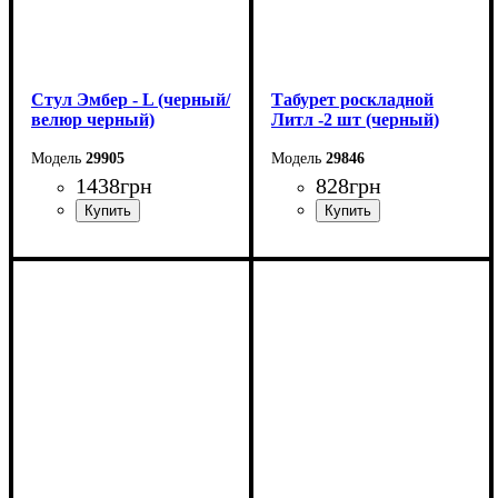
Стул Эмбер - L (черный/
Табурет роскладной
велюр черный)
Литл -2 шт (черный)
29905
29846
1438
грн
828
грн
Ширина: 43 см
Ширина: 33 см
Высота: 86 см
Высота: 45 см
Глубина: 49 см
Глубина: 33 см