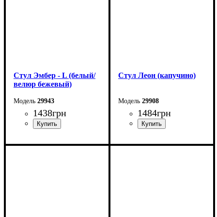
Стул Эмбер - L (белый/
Стул Леон (капучино)
велюр бежевый)
29943
29908
1438
грн
1484
грн
Ширина: 43 см
Ширина: 48 см
Высота: 86 см
Высота: 88 см
Глубина: 49 см
Глубина: 40 см