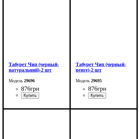
Глубина: 48 см
Глубина: 48 см
Табурет Чип (черный-
Табурет Чип (черный-
натуральний)-2 шт
венге)-2 шт
29696
29695
876
грн
876
грн
Ширина: 32 см
Ширина: 32 см
Высота: 44 см
Высота: 44 см
Глубина: 32 см
Глубина: 32 см