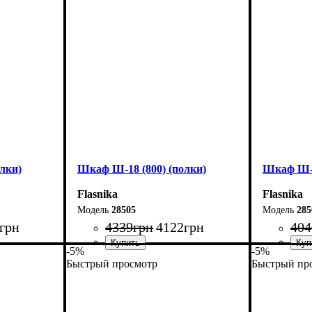
Глубина: 33 см
Глубина: 
лки)
Шкаф Ш-18 (800) (полки)
Шкаф Ш-1
Flasnika
Flasnika
28505
285
грн
4339
грн
4122
грн
404
-5%
-5%
Быстрый просмотр
Быстрый пр
Ширина: 80 см
Ширина: 
Высота: 185 см
Высота: 1
Глубина: 33 см
Глубина: 