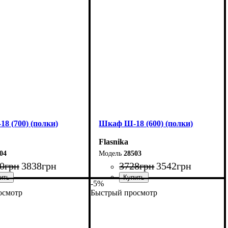
33 см
Глубина: 33 см
8 (700) (полки)
Шкаф Ш-18 (600) (полки)
Flasnika
04
28503
0
грн
3838
грн
3728
грн
3542
грн
-5%
осмотр
Быстрый просмотр
70 см
Ширина: 60 см
85 см
Высота: 185 см
33 см
Глубина: 33 см