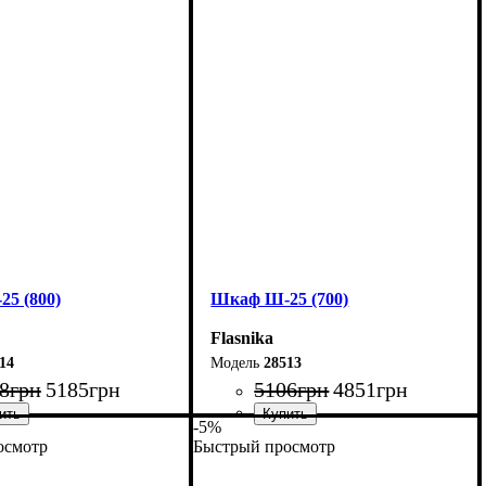
70 см
Ширина: 60 см
20 см
Высота: 220 см
33 см
Глубина: 33 см
5 (800)
Шкаф Ш-25 (700)
Flasnika
14
28513
8
грн
5185
грн
5106
грн
4851
грн
-5%
осмотр
Быстрый просмотр
80 см
Ширина: 70 см