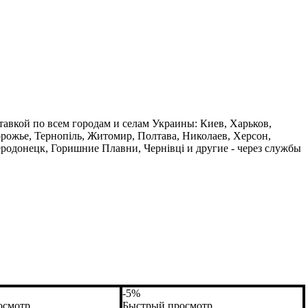
ставкой по всем городам и селам Украины: Киев, Харьков,
орожье, Тернопіль, Житомир, Полтава, Николаев, Херсон,
одонецк, Горишние Плавни, Чернівці и другие - через службы
-5%
осмотр
Быстрый просмотр