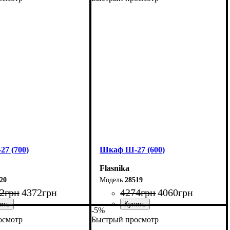
7 (700)
Шкаф Ш-27 (600)
Flasnika
20
28519
2
грн
4372
грн
4274
грн
4060
грн
-5%
осмотр
Быстрый просмотр