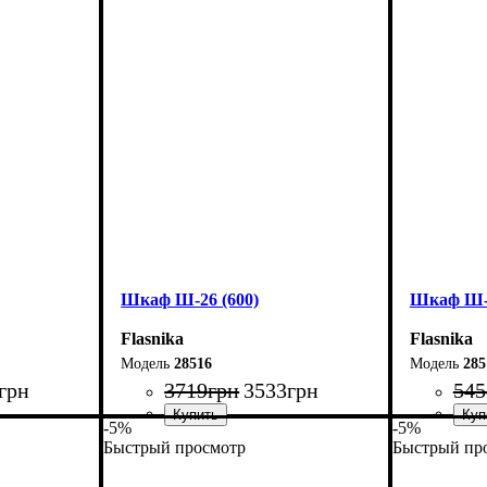
Ширина: 80 см
Ширина: 
Высота: 220 см
Высота: 2
Глубина: 33 см
Глубина: 
Шкаф Ш-26 (600)
Шкаф Ш-2
Flasnika
Flasnika
28516
285
грн
3719
грн
3533
грн
545
-5%
-5%
Быстрый просмотр
Быстрый пр
Ширина: 60 см
Ширина: 