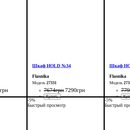
Шкаф НOLD №34
Шкаф Н
Flasnika
Flasnika
27331
273
грн
7674
грн
7290
грн
779
-5%
-5%
Быстрый просмотр
Быстрый пр
Ширина: 60 см
Ширина: 
Высота: 220 см
Высота: 2
Глубина: 55 см
Глубина: 