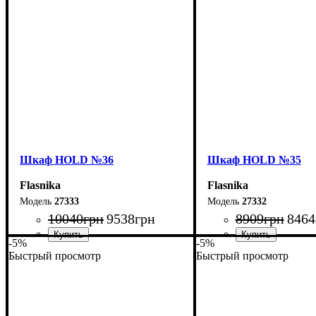
Шкаф НOLD №36
Шкаф НOLD №35
Flasnika
Flasnika
27333
27332
10040
грн
9538
грн
8909
грн
8464
-5%
-5%
Быстрый просмотр
Быстрый просмотр
Ширина: 100 см
Ширина: 80 см
Высота: 220 см
Высота: 220 см
Глубина: 55 см
Глубина: 55 см