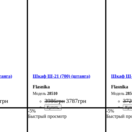
Высота: 185 см
Высота: 1
Глубина: 33 см
Глубина: 
анга)
Шкаф Ш-21 (700) (штанга)
Шкаф Ш-2
Flasnika
Flasnika
28510
285
грн
3986
грн
3787
грн
372
-5%
-5%
Быстрый просмотр
Быстрый пр
Ширина: 70 см
Ширина: 
Высота: 220 см
Высота: 2