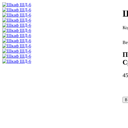
П
С
4
В