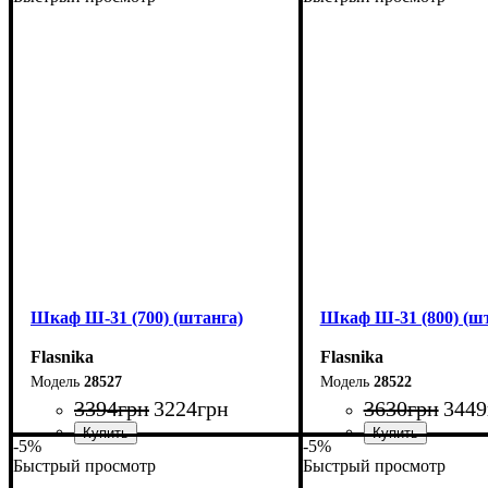
Шкаф Ш-31 (700) (штанга)
Шкаф Ш-31 (800) (шт
Flasnika
Flasnika
28527
28522
3394
грн
3224
грн
3630
грн
3449
-5%
-5%
Быстрый просмотр
Быстрый просмотр