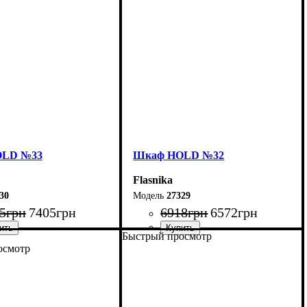
OLD №33
Шкаф НOLD №32
Flasnika
30
27329
5
грн
7405
грн
6918
грн
6572
грн
Быстрый просмотр
осмотр
100 см
Ширина: 80 см
20 см
Высота: 220 см
55 см
Глубина: 55 см