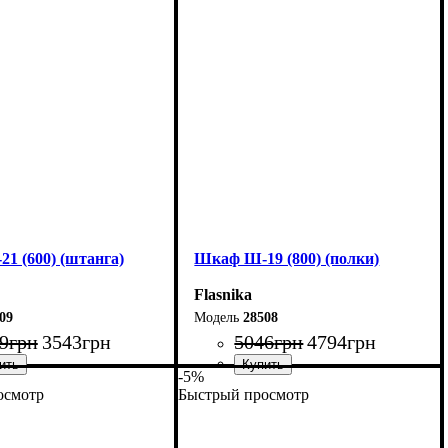
85 см
Высота: 185 см
33 см
Глубина: 33 см
1 (600) (штанга)
Шкаф Ш-19 (800) (полки)
Flasnika
09
28508
9
грн
3543
грн
5046
грн
4794
грн
-5%
осмотр
Быстрый просмотр
60 см
Ширина: 80 см
20 см
Высота: 220 см