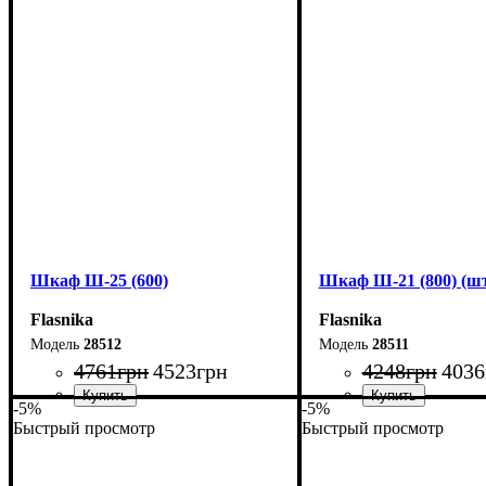
Высота: 185 см
Высота: 185 см
Глубина: 33 см
Глубина: 33 см
Шкаф Ш-25 (600)
Шкаф Ш-21 (800) (шт
Flasnika
Flasnika
28512
28511
4761
грн
4523
грн
4248
грн
4036
-5%
-5%
Быстрый просмотр
Быстрый просмотр
Ширина: 60 см
Ширина: 80 см
Высота: 185 см
Высота: 220 см