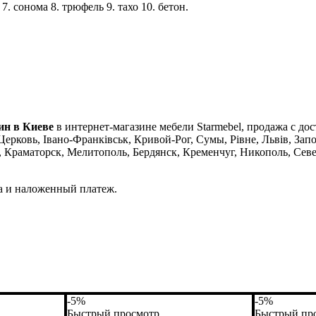
 7. сонома 8. трюфель 9. тахо 10. бетон.
ин в Киеве
в интернет-магазине мебели Starmebel, продажа с до
ерковь, Івано-Франківськ, Кривой-Рог, Сумы, Рівне, Львів, Зап
раматорск, Мелитополь, Бердянск, Кременчуг, Никополь, Север
а и наложенный платеж.
-5%
-5%
Быстрый просмотр
Быстрый пр