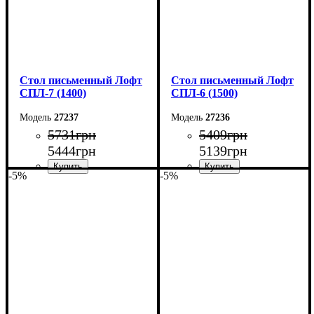
Стол письменный Лофт
Стол письменный Лофт
СПЛ-7 (1400)
СПЛ-6 (1500)
27237
27236
5731
грн
5409
грн
5444
грн
5139
грн
-5%
-5%
Ширина: 140 см
Ширина: 150 см
Высота: 78 см
Высота: 78 см
Глубина: 55 см
Глубина: 55 см