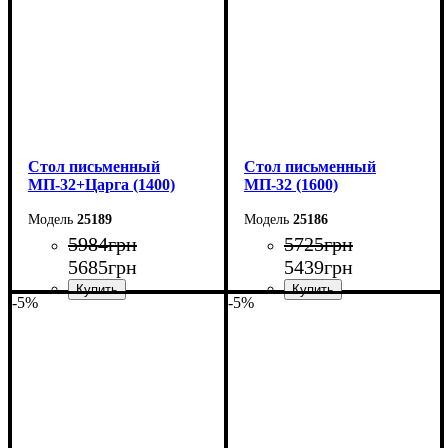
Cтол письменный
Cтол письменный
МП-32+Царга (1400)
МП-32 (1600)
25189
25186
5984
грн
5725
грн
5685
грн
5439
грн
-5%
-5%
Ширина: 140 см
Ширина: 160 см
Высота: 76,6 см
Высота: 76,6 см
Глубина: 70 см
Глубина: 70 см