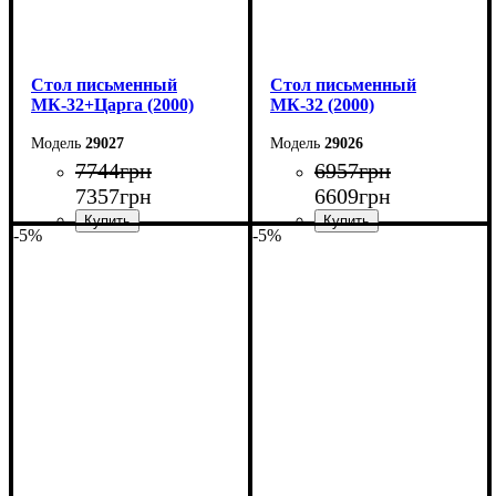
Cтол письменный
Cтол письменный
МК-32+Царга (2000)
МК-32 (2000)
29027
29026
7744
грн
6957
грн
7357
грн
6609
грн
-5%
-5%
Ширина: 200 см
Ширина: 200 см
Высота: 75 см
Высота: 75 см
Глубина: 70 см
Глубина: 70 см