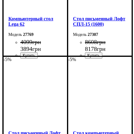
Компьютерный стол
Стол письменный Лофт
Lega 62
СПЛ-15 (1600)
27769
27307
4099
грн
8608
грн
3894
грн
8178
грн
-5%
-5%
Ширина: 110 см
Ширина: 160 см
Высота: 75 см
Высота: 75 см
Глубина: 50 см
Глубина: 55 см
Стол письменный Лофт
Стол компьютерный