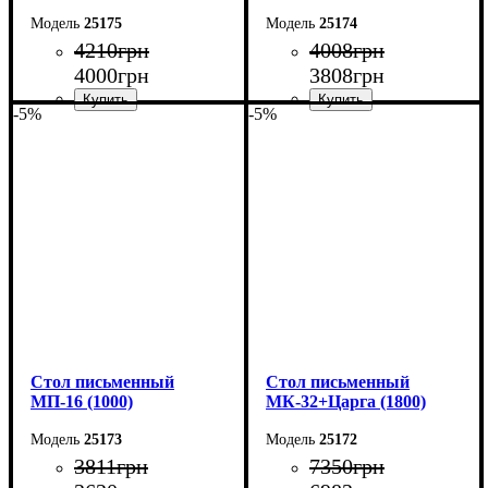
25175
25174
4210
грн
4008
грн
4000
грн
3808
грн
-5%
-5%
Ширина: 140 см
Ширина: 120 см
Высота: 75 см
Высота: 75 см
Глубина: 60 см
Глубина: 60 см
Cтол письменный
Cтол письменный
МП-16 (1000)
МК-32+Царга (1800)
25173
25172
3811
грн
7350
грн