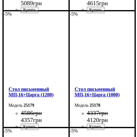
5089
грн
4615
грн
-5%
-5%
Ширина: 140 см
Ширина: 140 см
Высота: 76,6 см
Высота: 75 см
Глубина: 70 см
Глубина: 60 см
Cтол письменный
Cтол письменный
МП-16+Царга (1200)
МП-16+Царга (1000)
25179
25178
4586
грн
4337
грн
4357
грн
4120
грн
-5%
-5%