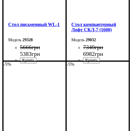
Стол письменный WL-1
Стол компьютерный
Лофт СКЛ-7 (1600)
29328
29032
5666
грн
7349
грн
5383
грн
6982
грн
-5%
-5%
Ширина: 104 см
Ширина: 160 см
Высота: 75 см
Высота: 75 см
Глубина: 55 см
Глубина: 55 см