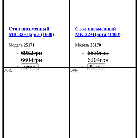
Cтол письменный
Cтол письменный
МК-32+Царга (1600)
МК-32+Царга (1400)
25171
25170
6952
грн
6530
грн
6604
грн
6204
грн
-5%
-5%
Ширина: 160 см
Ширина: 140 см
Высота: 75 см
Высота: 76,6 см
Глубина: 70 см
Глубина: 70 см