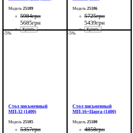
25189
25186
5984
грн
5725
грн
5685
грн
5439
грн
-5%
-5%
Ширина: 140 см
Ширина: 160 см
Высота: 76,6 см
Высота: 76,6 см
Глубина: 70 см
Глубина: 70 см
Cтол письменный
Cтол письменный
МП-32 (1400)
МП-16+Царга (1400)
25185
25180
5357
грн
4858
грн