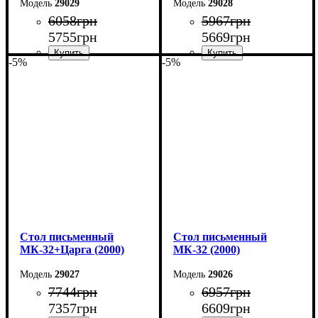
29029
29028
6058
грн
5967
грн
5755
грн
5669
грн
-5%
-5%
Ширина: 160 см
Ширина: 160 см
Высота: 75 см
Высота: 75 см
Глубина: 55 см
Глубина: 55 см
Cтол письменный
Cтол письменный
МК-32+Царга (2000)
МК-32 (2000)
29027
29026
7744
грн
6957
грн
7357
грн
6609
грн