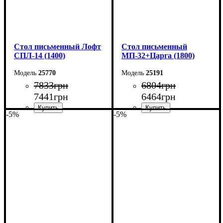
Стол письменный Лофт
Cтол письменный
СПЛ-14 (1400)
МП-32+Царга (1800)
25770
25191
7833
грн
6804
грн
7441
грн
6464
грн
-5%
-5%
Ширина: 140 см
Ширина: 180 см
Высота: 75 см
Высота: 76,6 см
Глубина: 55 см
Глубина: 70 см