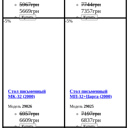
5967
грн
7744
грн
5669
грн
7357
грн
-5%
-5%
Ширина: 160 см
Ширина: 200 см
Высота: 75 см
Высота: 75 см
Глубина: 55 см
Глубина: 70 см
Cтол письменный
Cтол письменный
МК-32 (2000)
МП-32+Царга (2000)
29026
29025
6957
грн
7197
грн
6609
грн
6837
грн