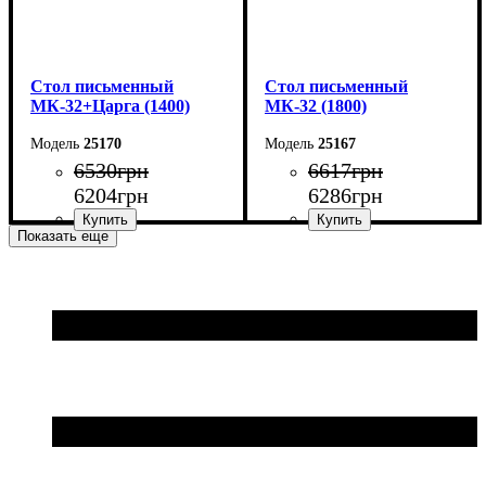
Cтол письменный
Cтол письменный
МК-32+Царга (1400)
МК-32 (1800)
25170
25167
6530
грн
6617
грн
6204
грн
6286
грн
Показать еще
Ширина: 140 см
Ширина: 180 см
Высота: 76,6 см
Высота: 75 см
Глубина: 70 см
Глубина: 70 см