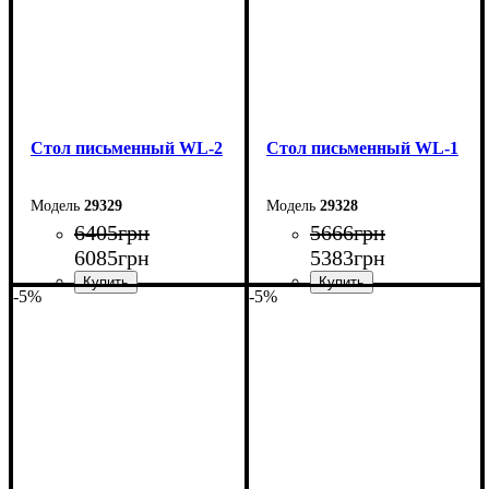
Стол письменный WL-2
Стол письменный WL-1
29329
29328
6405
грн
5666
грн
6085
грн
5383
грн
-5%
-5%
Ширина: 104 см
Ширина: 104 см
Высота: 75 см
Высота: 75 см
Глубина: 55 см
Глубина: 55 см