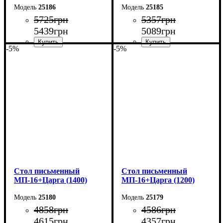
25186
25185
5725
грн
5357
грн
5439
грн
5089
грн
-5%
-5%
Ширина: 160 см
Ширина: 140 см
Высота: 76,6 см
Высота: 76,6 см
Глубина: 70 см
Глубина: 70 см
Cтол письменный
Cтол письменный
МП-16+Царга (1400)
МП-16+Царга (1200)
25180
25179
4858
грн
4586
грн
4615
грн
4357
грн