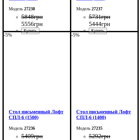
27238
27237
5848
грн
5731
грн
5556
грн
5444
грн
-5%
-5%
Ширина: 150 см
Ширина: 140 см
Высота: 78 см
Высота: 78 см
Глубина: 55 см
Глубина: 55 см
Стол письменный Лофт
Стол письменный Лофт
СПЛ-6 (1500)
СПЛ-6 (1400)
27236
27235
5409
грн
5292
грн