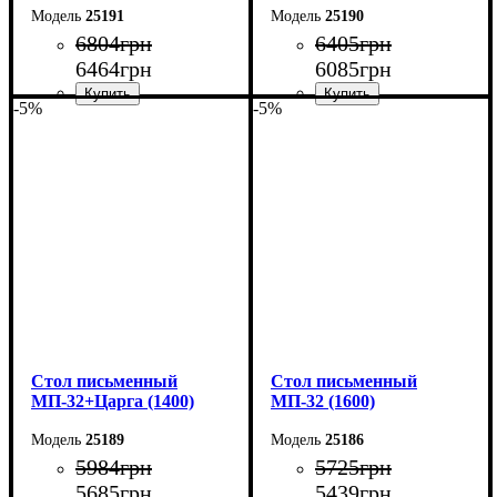
25191
25190
6804
грн
6405
грн
6464
грн
6085
грн
-5%
-5%
Ширина: 180 см
Ширина: 160 см
Высота: 76,6 см
Высота: 76,6 см
Глубина: 70 см
Глубина: 70 см
Cтол письменный
Cтол письменный
МП-32+Царга (1400)
МП-32 (1600)
25189
25186
5984
грн
5725
грн
5685
грн
5439
грн