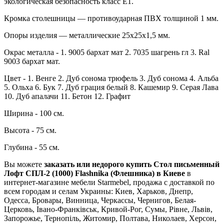
экологическая безопасность класс Е1.
Кромка столешницы — противоударная ПВХ толщиной 1 мм.
Опоры изделия — металлические 25х25х1,5 мм.
Окрас металла - 1. 9005 бархат мат 2. 7035 шагрень гл 3. Ral
9003 бархат мат.
Цвет - 1. Венге 2. Дуб сонома трюфель 3. Дуб сонома 4. Альба
5. Ольха 6. Бук 7. Дуб грация белый 8. Кашемир 9. Серая Лава
10. Дуб апалачи 11. Бетон 12. Графит
Ширина - 100 см.
Высота - 75 см.
Глубина - 55 см.
Вы можете
заказать или недорого купить Стол письменный
Лофт СПЛ-2 (1000) Flashnika (Флешника) в Киеве
в
интернет-магазине мебели Starmebel, продажа с доставкой по
всем городам и селам Украины: Киев, Харьков, Днепр,
Одесса, Бровары, Винница, Черкассы, Чернигов, Белая-
Церковь, Івано-Франківськ, Кривой-Рог, Сумы, Рівне, Львів,
Запорожье, Тернопіль, Житомир, Полтава, Николаев, Херсон,