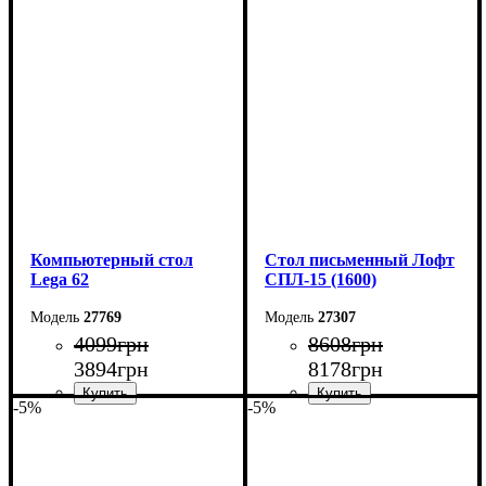
Ширина: 105 см
Ширина: 100 см
Высота: 75 см
Высота: 161 см
Глубина: 55 см
Глубина: 33 см
Компьютерный стол
Стол письменный Лофт
Lega 62
СПЛ-15 (1600)
27769
27307
4099
грн
8608
грн
3894
грн
8178
грн
-5%
-5%
Ширина: 110 см
Ширина: 160 см
Высота: 75 см
Высота: 75 см