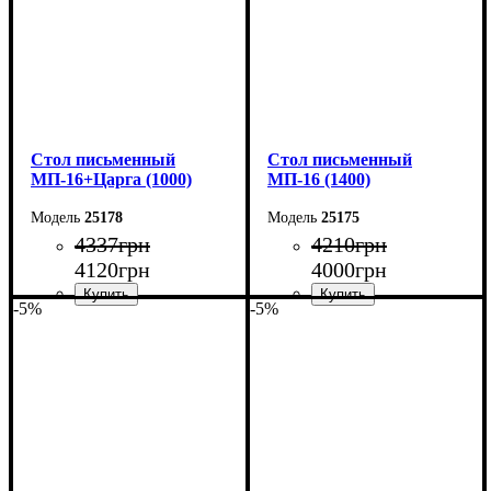
Cтол письменный
Cтол письменный
МП-16+Царга (1000)
МП-16 (1400)
25178
25175
4337
грн
4210
грн
4120
грн
4000
грн
-5%
-5%
Ширина: 100 см
Ширина: 140 см
Высота: 75 см
Высота: 75 см
Глубина: 60 см
Глубина: 60 см