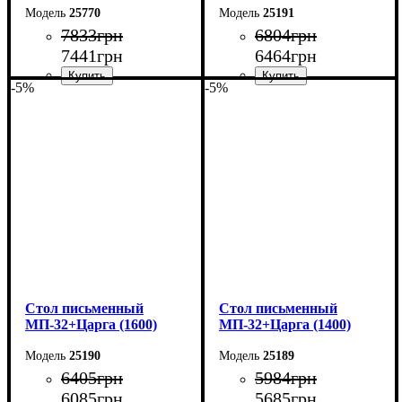
25770
25191
7833
грн
6804
грн
7441
грн
6464
грн
-5%
-5%
Ширина: 140 см
Ширина: 180 см
Высота: 75 см
Высота: 76,6 см
Глубина: 55 см
Глубина: 70 см
Cтол письменный
Cтол письменный
МП-32+Царга (1600)
МП-32+Царга (1400)
25190
25189
6405
грн
5984
грн
6085
грн
5685
грн