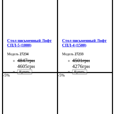
Стол письменный Лофт
Стол письменный Лофт
СПЛ-5 (1000)
СПЛ-4 (1500)
27234
27233
4847
грн
4501
грн
4605
грн
4276
грн
-5%
-5%
Ширина: 100 см
Ширина: 150 см
Высота: 78 см
Высота: 78 см
Глубина: 55 см
Глубина: 55 см