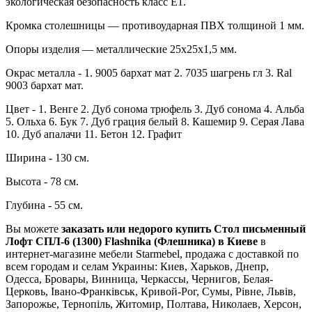
экологическая безопасность класс Е1.
Кромка столешницы — противоударная ПВХ толщиной 1 мм.
Опоры изделия — металлические 25х25х1,5 мм.
Окрас металла - 1. 9005 бархат мат 2. 7035 шагрень гл 3. Ral
9003 бархат мат.
Цвет - 1. Венге 2. Дуб сонома трюфель 3. Дуб сонома 4. Альба
5. Ольха 6. Бук 7. Дуб грация белый 8. Кашемир 9. Серая Лава
10. Дуб апалачи 11. Бетон 12. Графит
Ширина - 130 см.
Высота - 78 см.
Глубина - 55 см.
Вы можете
заказать или недорого купить Стол письменный
Лофт СПЛ-6 (1300) Flashnika (Флешника) в Киеве
в
интернет-магазине мебели Starmebel, продажа с доставкой по
всем городам и селам Украины: Киев, Харьков, Днепр,
Одесса, Бровары, Винница, Черкассы, Чернигов, Белая-
Церковь, Івано-Франківськ, Кривой-Рог, Сумы, Рівне, Львів,
Запорожье, Тернопіль, Житомир, Полтава, Николаев, Херсон,