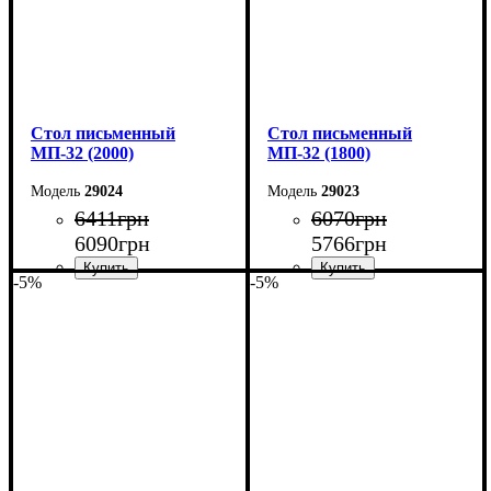
Cтол письменный
Cтол письменный
МП-32 (2000)
МП-32 (1800)
29024
29023
6411
грн
6070
грн
6090
грн
5766
грн
-5%
-5%
Ширина: 200 см
Ширина: 180 см
Высота: 75 см
Высота: 75 см
Глубина: 70 см
Глубина: 70 см