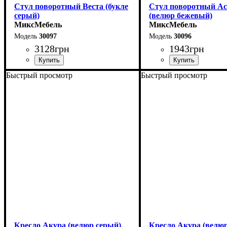
Стул поворотный Веста (букле
Стул поворотный Ас
серый)
(велюр бежевый)
МиксМебель
МиксМебель
30097
30096
3128
грн
1943
грн
Быстрый просмотр
Быстрый просмотр
Кресло Акура (велюр серый)
Кресло Акура (велю