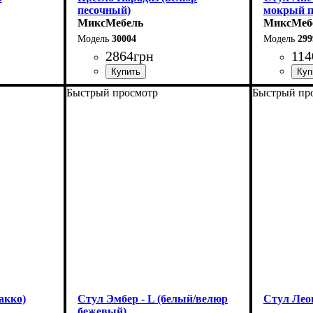
песочный)
мокрый п
МиксМебель
МиксМеб
30004
299
2864
грн
114
Быстрый просмотр
Быстрый пр
Ширина: 58 см
Ширина: 
Высота: 87 см
Высота: 9
Глубина: 57 см
Глубина: 
акко)
Стул Эмбер - L (белый/велюр
Стул Лео
бежевый)