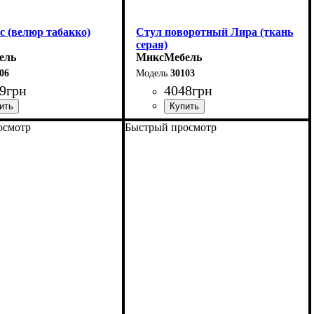
с (велюр табакко)
Стул поворотный Лира (ткань
серая)
ель
МиксМебель
06
30103
9
грн
4048
грн
осмотр
Быстрый просмотр
46 см
4 см
50 см