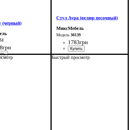
Стул Аура (велюр песочный)
у (черный)
МиксМебель
ель
30139
51
1783
грн
8
грн
осмотр
Быстрый просмотр
Ширина: 51 см
53 см
Высота: 78 см
8 см
Глубина: 56 см
51 см