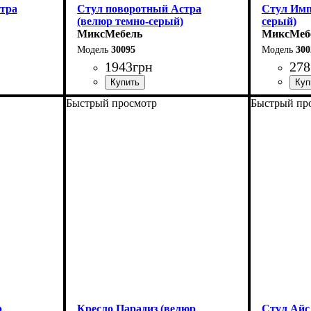
тра
Стул поворотный Астра
Стул Имп
(велюр темно-серый)
серый)
МиксМебель
МиксМеб
30095
300
1943
грн
278
Быстрый просмотр
Быстрый пр
р
Кресло Парадиз (велюр
Стул Айс