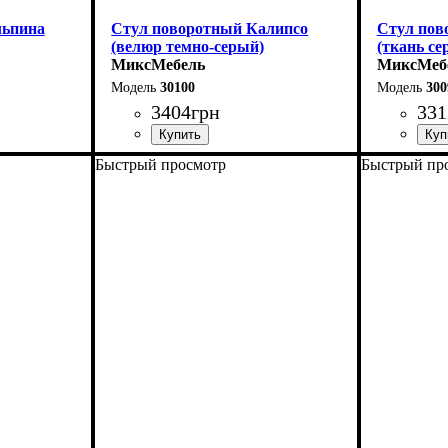
льпина
Стул поворотный Калипсо
Стул пов
(велюр темно-серый)
(ткань се
МиксМебель
МиксМеб
30100
300
3404
грн
331
Быстрый просмотр
Быстрый пр