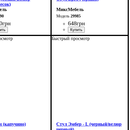
есок)
ель
МиксМебель
90
29985
0
грн
648
грн
осмотр
Быстрый просмотр
41 см
Ширина: 39 см
8 см
Высота: 77 см
51 см
Глубина: 47 см
н (капучино)
Стул Эмбер - L (черный/велюр
черный)