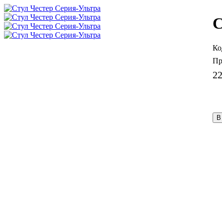
С
2
В