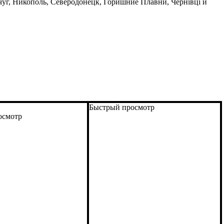
уг, Никополь, Северодонецк, Горишние Плавни, Чернівці и
Быстрый просмотр
осмотр