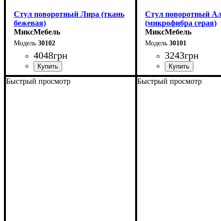
Стул поворотный Лира (ткань
Стул поворотный А
бежевая)
(микрофибра серая)
МиксМебель
МиксМебель
30102
30101
4048
грн
3243
грн
Быстрый просмотр
Быстрый просмотр