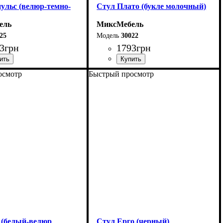
ульс (велюр-темно-
Стул Плато (букле молочный)
ель
МиксМебель
25
30022
3
грн
1793
грн
осмотр
Быстрый просмотр
 (белый-велюр
Стул Ерго (черный)