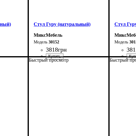
ьный)
Стул Гуру (натуральный)
Стул Гур
МиксМебель
МиксМеб
30152
301
3818
грн
381
Быстрый просмотр
Быстрый пр
Ширина: 53 см
Ширина: 
Высота: 78 см
Высота: 7
Глубина: 51 см
Глубина: 