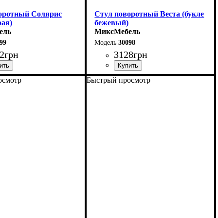
оротный Солярис
Стул поворотный Веста (букле
рая)
бежевый)
ель
МиксМебель
99
30098
2
грн
3128
грн
осмотр
Быстрый просмотр