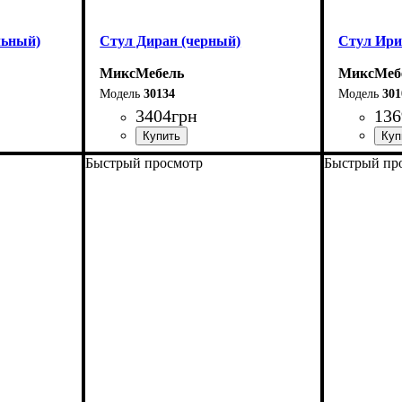
льный)
Стул Диран (черный)
Стул Ири
МиксМебель
МиксМеб
30134
301
3404
грн
136
Быстрый просмотр
Быстрый пр
Ширина: 46 см
Ширина: 
Высота: 80 см
Высота: 8
Глубина: 50 см
Глубина: 