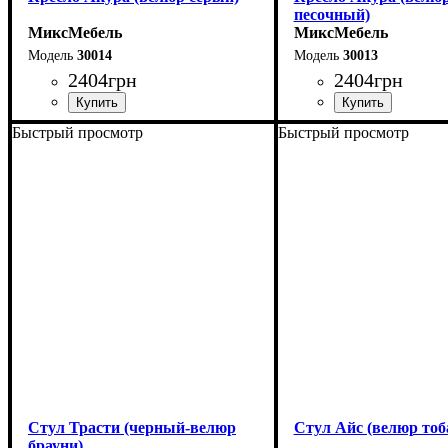
песочный)
МиксМебель
МиксМебель
30014
30013
2404
грн
2404
грн
Быстрый просмотр
Быстрый просмотр
Ширина: 58 см
Ширина: 58 см
Высота: 87 см
Высота: 87 см
Глубина: 57 см
Глубина: 57 см
Стул Трасти (черный-велюр
Стул Айс (велюр тоб
брауни)