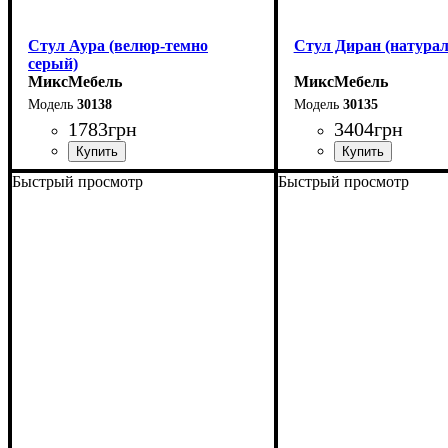
Стул Аура (велюр-темно
Стул Диран (натура
серый)
МиксМебель
МиксМебель
30138
30135
1783
грн
3404
грн
Быстрый просмотр
Быстрый просмотр
Ширина: 51 см
Ширина: 46 см
Высота: 78 см
Высота: 80 см
Глубина: 56 см
Глубина: 50 см