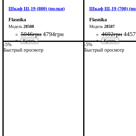
Шкаф Ш-19 (800) (полки)
Шкаф Ш-19 (700) (по
Flasnika
Flasnika
28508
28507
5046
грн
4794
грн
4692
грн
4457
-5%
-5%
Быстрый просмотр
Быстрый просмотр
Ширина: 80 см
Ширина: 70 см
Высота: 220 см
Высота: 220 см
Глубина: 33 см
Глубина: 33 см