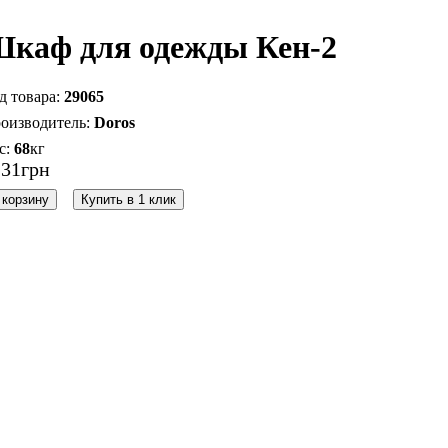
каф для одежды Кен-2
29065
Doros
68
кг
131
грн
 корзину
Купить в 1 клик