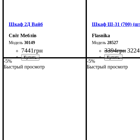
Шкаф 2Д Вайб
Шкаф Ш-31 (700) (шт
Світ Меблів
Flasnika
30149
28527
7441
грн
3394
грн
3224
-5%
-5%
Быстрый просмотр
Быстрый просмотр
Ширина: 93,6 см
Ширина: 70 см
Высота: 210 см
Высота: 185 см
Глубина: 57 см
Глубина: 33 см