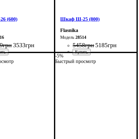
6 (600)
Шкаф Ш-25 (800)
Flasnika
16
28514
9
грн
3533
грн
5458
грн
5185
грн
-5%
осмотр
Быстрый просмотр
60 см
Ширина: 80 см
85 см
Высота: 185 см
33 см
Глубина: 33 см