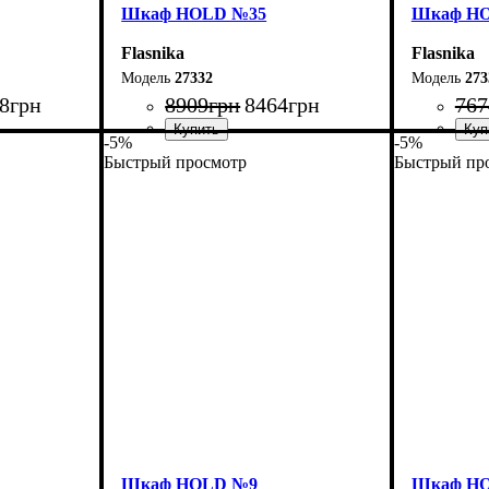
Шкаф НOLD №35
Шкаф Н
Flasnika
Flasnika
27332
273
8
грн
8909
грн
8464
грн
767
-5%
-5%
Быстрый просмотр
Быстрый пр
Ширина: 80 см
Ширина: 
Высота: 220 см
Высота: 2
Глубина: 55 см
Глубина: 
Шкаф НOLD №9
Шкаф Н