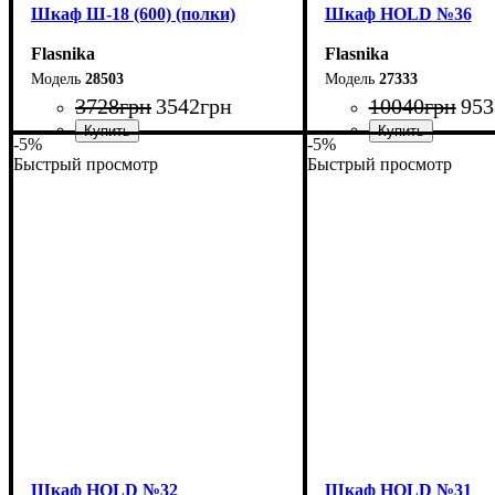
Шкаф Ш-18 (600) (полки)
Шкаф НOLD №36
Flasnika
Flasnika
28503
27333
3728
грн
3542
грн
10040
грн
953
-5%
-5%
Быстрый просмотр
Быстрый просмотр
Ширина: 60 см
Ширина: 100 см
Высота: 185 см
Высота: 220 см
Глубина: 33 см
Глубина: 55 см
Шкаф НOLD №32
Шкаф НOLD №31