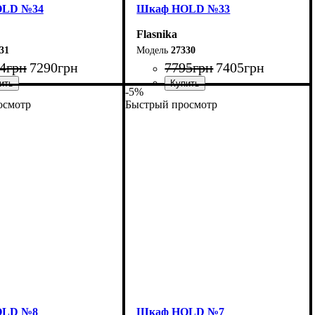
OLD №34
Шкаф НOLD №33
Flasnika
31
27330
4
грн
7290
грн
7795
грн
7405
грн
-5%
осмотр
Быстрый просмотр
60 см
Ширина: 100 см
20 см
Высота: 220 см
55 см
Глубина: 55 см
OLD №8
Шкаф НOLD №7