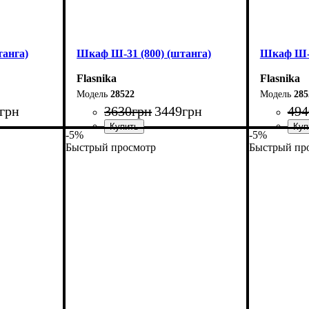
анга)
Шкаф Ш-31 (800) (штанга)
Шкаф Ш-2
Flasnika
Flasnika
28522
285
грн
3630
грн
3449
грн
494
-5%
-5%
Быстрый просмотр
Быстрый пр
Ширина: 80 см
Ширина: 
Высота: 185 см
Высота: 2
Глубина: 33 см
Глубина: 