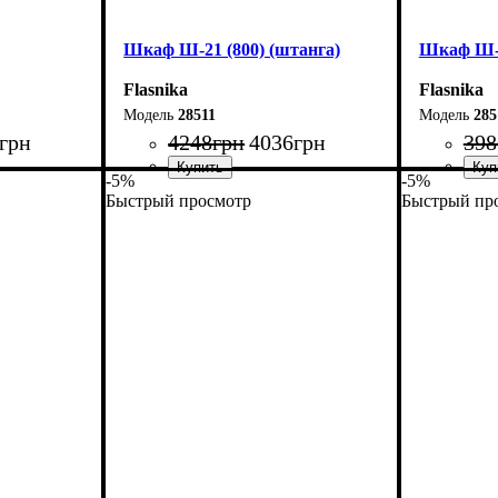
Шкаф Ш-21 (800) (штанга)
Шкаф Ш-2
Flasnika
Flasnika
28511
285
грн
4248
грн
4036
грн
398
-5%
-5%
Быстрый просмотр
Быстрый пр
Ширина: 80 см
Ширина: 
Высота: 220 см
Высота: 2
Глубина: 33 см
Глубина: 