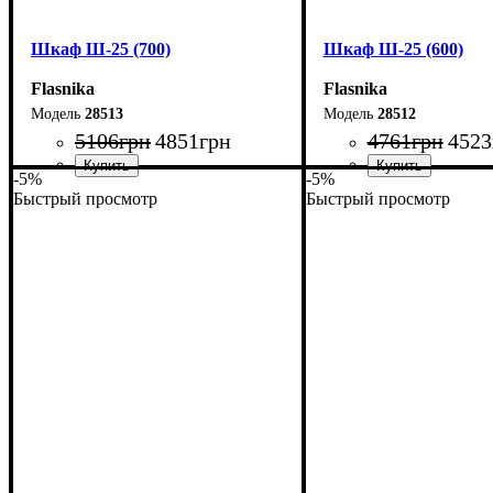
Шкаф Ш-25 (700)
Шкаф Ш-25 (600)
Flasnika
Flasnika
28513
28512
5106
грн
4851
грн
4761
грн
4523
-5%
-5%
Быстрый просмотр
Быстрый просмотр
Ширина: 70 см
Ширина: 60 см
Высота: 185 см
Высота: 185 см
Глубина: 33 см
Глубина: 33 см