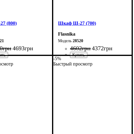
7 (800)
Шкаф Ш-27 (700)
Flasnika
21
28520
0
грн
4693
грн
4602
грн
4372
грн
-5%
осмотр
Быстрый просмотр
80 см
Ширина: 70 см
20 см
Высота: 220 см
33 см
Глубина: 33 см