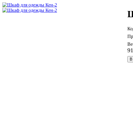
Ш
9
В