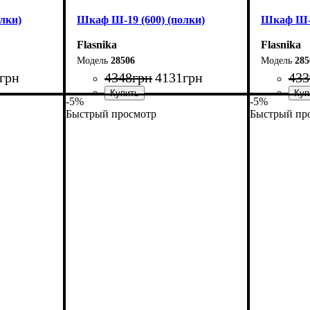
лки)
Шкаф Ш-19 (600) (полки)
Шкаф Ш-1
Flasnika
Flasnika
28506
285
грн
4348
грн
4131
грн
433
-5%
-5%
Быстрый просмотр
Быстрый пр
Ширина: 60 см
Ширина: 
Высота: 220 см
Высота: 1
Глубина: 33 см
Глубина: 