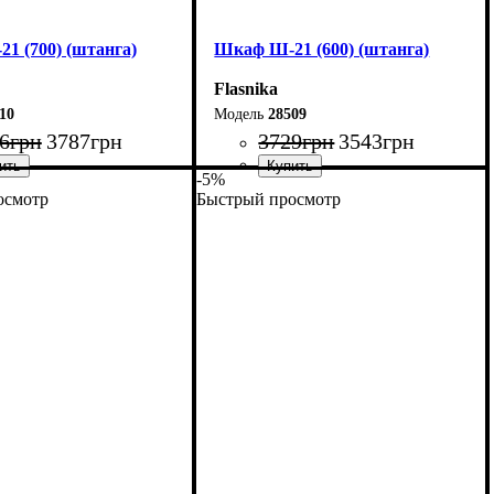
1 (700) (штанга)
Шкаф Ш-21 (600) (штанга)
Flasnika
10
28509
6
грн
3787
грн
3729
грн
3543
грн
-5%
осмотр
Быстрый просмотр
70 см
Ширина: 60 см
20 см
Высота: 220 см
33 см
Глубина: 33 см