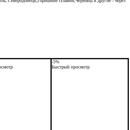
ь, Северодонецк,Горишние Плавни,Чернівці и другие - через
-5%
осмотр
Быстрый просмотр