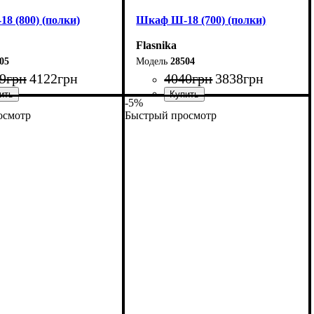
8 (800) (полки)
Шкаф Ш-18 (700) (полки)
Flasnika
05
28504
9
грн
4122
грн
4040
грн
3838
грн
-5%
осмотр
Быстрый просмотр
80 см
Ширина: 70 см
85 см
Высота: 185 см
33 см
Глубина: 33 см