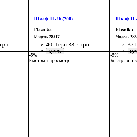
Шкаф Ш-26 (700)
Шкаф Ш-2
Flasnika
Flasnika
28517
285
грн
4011
грн
3810
грн
371
-5%
-5%
Быстрый просмотр
Быстрый пр
Ширина: 70 см
Ширина: 
Высота: 185 см
Высота: 1
Глубина: 33 см
Глубина: 