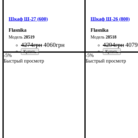
Шкаф Ш-27 (600)
Шкаф Ш-26 (800)
Flasnika
Flasnika
28519
28518
4274
грн
4060
грн
4294
грн
4079
-5%
-5%
Быстрый просмотр
Быстрый просмотр
Ширина: 60 см
Ширина: 80 см
Высота: 220 см
Высота: 185 см
Глубина: 33 см
Глубина: 33 см