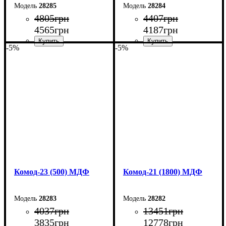
28285
28284
4805
грн
4407
грн
4565
грн
4187
грн
-5%
-5%
Ширина: 70 см
Ширина: 60 см
Высота: 101,6 см
Высота: 101,6 см
Глубина: 45 см
Глубина: 45 см
Комод-23 (500) МДФ
Комод-21 (1800) МДФ
28283
28282
4037
грн
13451
грн
3835
грн
12778
грн