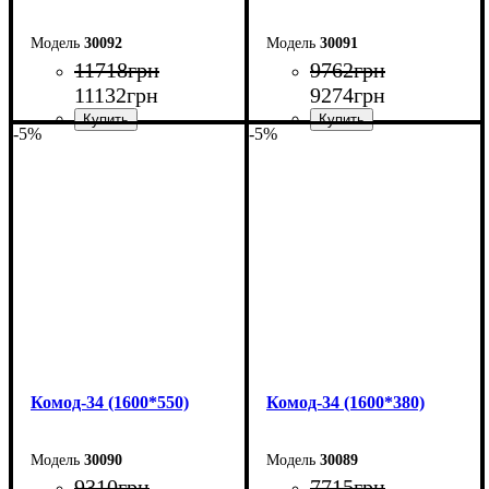
30092
30091
11718
грн
9762
грн
11132
грн
9274
грн
-5%
-5%
Ширина: 240 см
Ширина: 240 см
Высота: 101,7 см
Высота: 101,7 см
Глубина: 55 см
Глубина: 38 см
Комод-34 (1600*550)
Комод-34 (1600*380)
30090
30089
9310
грн
7715
грн