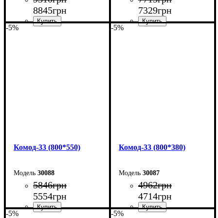
8845
грн
7329
грн
-5%
-5%
Ширина: 160 см
Ширина: 160 см
Высота: 101,7 см
Высота: 101,7 см
Глубина: 55 см
Глубина: 38 см
Комод-33 (800*550)
Комод-33 (800*380)
30088
30087
5846
грн
4962
грн
5554
грн
4714
грн
-5%
-5%