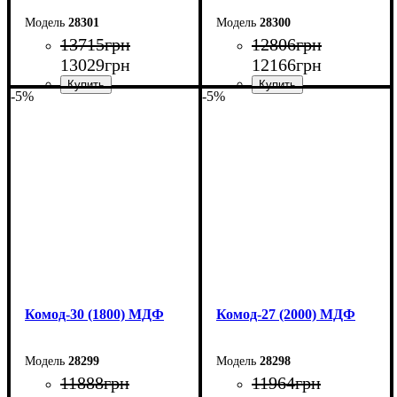
28301
28300
13715
грн
12806
грн
13029
грн
12166
грн
-5%
-5%
Ширина: 220 см
Ширина: 200 см
Высота: 80 см
Высота: 80 см
Глубина: 45 см
Глубина: 45 см
Комод-30 (1800) МДФ
Комод-27 (2000) МДФ
28299
28298
11888
грн
11964
грн