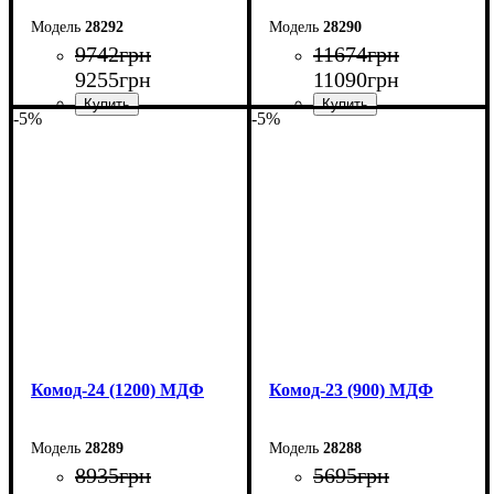
28292
28290
9742
грн
11674
грн
9255
грн
11090
грн
-5%
-5%
Ширина: 150 см
Ширина: 145 см
Высота: 80 см
Высота: 92,5 см
Глубина: 38 см
Глубина: 45 см
Комод-24 (1200) МДФ
Комод-23 (900) МДФ
28289
28288
8935
грн
5695
грн