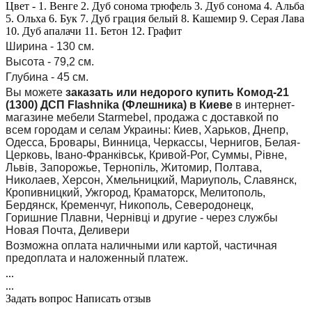
Цвет - 1. Венге 2. Дуб сонома трюфель 3. Дуб сонома 4. Альба
5. Ольха 6. Бук 7. Дуб грация белый 8. Кашемир 9. Серая Лава
10. Дуб апалачи 11. Бетон 12. Графит
Ширина - 130 см.
Высота - 79,2 см.
Глубина - 45 см.
Вы можете
заказать или недорого купить Комод-21
(1300) ДСП Flashnika (Флешника) в Киеве
в интернет-
магазине мебели Starmebel, продажа с доставкой по
всем городам и селам Украины: Киев, Харьков, Днепр,
Одесса, Бровары, Винница, Черкассы, Чернигов, Белая-
Церковь, Івано-Франківськ, Кривой-Рог, Суммы, Рівне,
Львів, Запорожье, Тернопіль, Житомир, Полтава,
Николаев, Херсон, Хмельницкий, Мариуполь, Славянск,
Кропивницкий, Ужгород, Краматорск, Мелитополь,
Бердянск, Кременчуг, Никополь, Северодонецк,
Горишние Плавни, Чернівці и другие - через службы
Новая Почта, Деливери
Возможна оплата наличными или картой, частичная
предоплата и наложенный платеж.
...
...
Задать вопрос
Написать отзыв