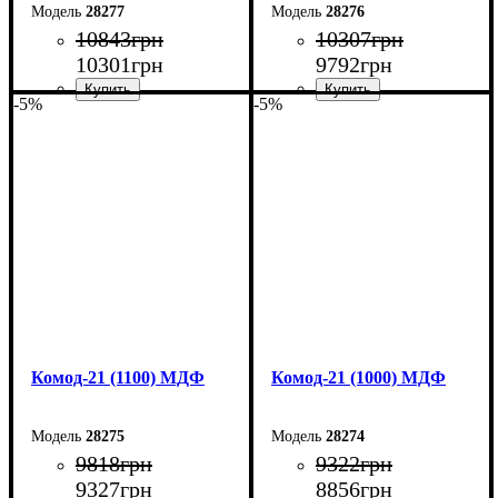
28277
28276
10843
грн
10307
грн
10301
грн
9792
грн
-5%
-5%
Ширина: 130 см
Ширина: 120 см
Высота: 79,2 см
Высота: 79,2 см
Глубина: 45 см
Глубина: 45 см
Комод-21 (1100) МДФ
Комод-21 (1000) МДФ
28275
28274
9818
грн
9322
грн
9327
грн
8856
грн