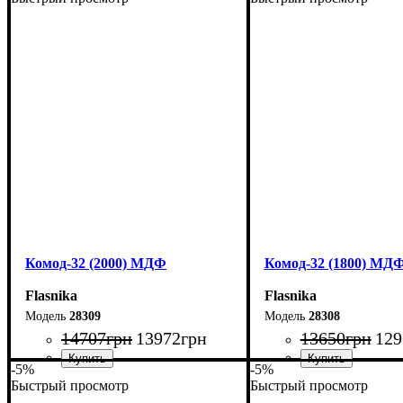
Ширина: 240 см
Ширина: 160 см
Высота: 101,7 см
Высота: 101,7 см
Глубина: 38 см
Глубина: 55 см
Комод-32 (2000) МДФ
Комод-32 (1800) МД
Flasnika
Flasnika
28309
28308
14707
грн
13972
грн
13650
грн
129
-5%
-5%
Быстрый просмотр
Быстрый просмотр