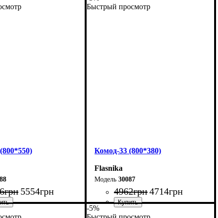
осмотр
Быстрый просмотр
160 см
Ширина: 240 см
01,7 см
Высота: 101,7 см
38 см
Глубина: 55 см
(800*550)
Комод-33 (800*380)
Flasnika
88
30087
6
грн
5554
грн
4962
грн
4714
грн
-5%
осмотр
Быстрый просмотр