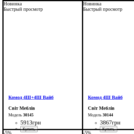
Новинка
Новинка
Быстрый просмотр
Быстрый просмотр
Комод 4Ш+4Ш Вайб
Комод 4Ш Вайб
Світ Меблів
Світ Меблів
30145
30144
5913
грн
3867
грн
-5%
-5%