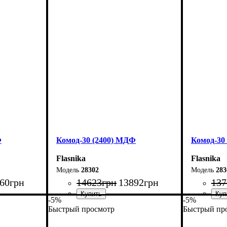
Ширина: 180 см
Ширина: 
Высота: 100,4 см
Высота: 1
Глубина: 45 см
Глубина: 
Ф
Комод-30 (2400) МДФ
Комод-30
Flasnika
Flasnika
28302
283
60
грн
14623
грн
13892
грн
137
-5%
-5%
Быстрый просмотр
Быстрый пр
Ширина: 240 см
Ширина: 