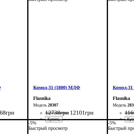
Ширина: 160 см
Ширина: 
Высота: 101,7 см
Высота: 1
Глубина: 38 см
Глубина: 
Ф
Комод-31 (1800) МДФ
Комод-31
Flasnika
Flasnika
28307
283
68
грн
12738
грн
12101
грн
116
-5%
-5%
Быстрый просмотр
Быстрый пр