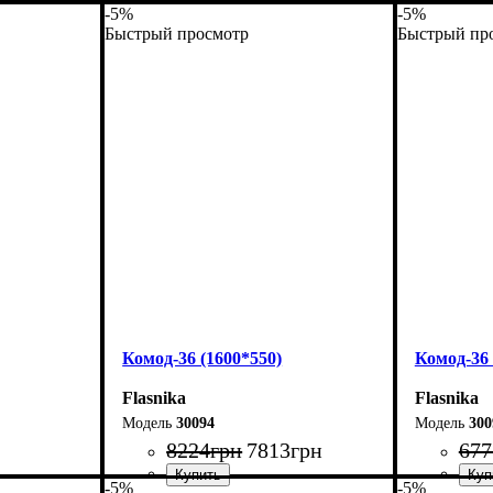
-5%
-5%
Быстрый просмотр
Быстрый пр
Комод-36 (1600*550)
Комод-36 
Flasnika
Flasnika
30094
300
8224
грн
7813
грн
677
-5%
-5%