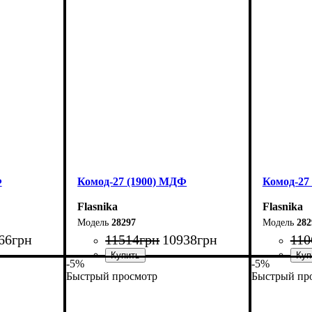
Высота: 80 см
Высота: 8
Глубина: 45 см
Глубина: 
Ф
Комод-27 (1900) МДФ
Комод-27
Flasnika
Flasnika
28297
282
66
грн
11514
грн
10938
грн
110
-5%
-5%
Быстрый просмотр
Быстрый пр
Ширина: 190 см
Ширина: 
Высота: 80 см
Высота: 8