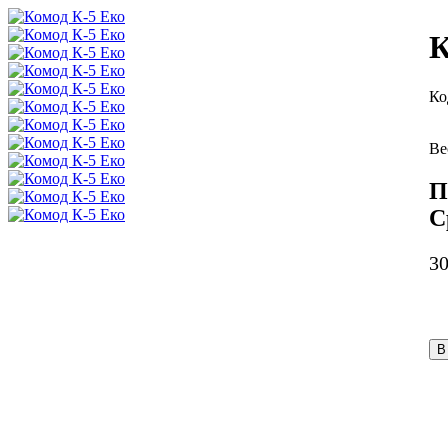
К
П
С
3
В