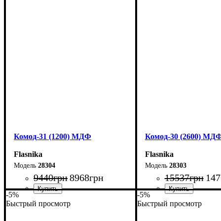
Ширина: 200 см
Ширина: 180 см
Высота: 96,2 см
Высота: 96,2 см
Глубина: 45 см
Глубина: 45 см
Комод-31 (1200) МДФ
Комод-30 (2600) МД
Flasnika
Flasnika
28304
28303
9440
грн
8968
грн
15537
грн
147
-5%
-5%
Быстрый просмотр
Быстрый просмотр
Ширина: 120 см
Ширина: 260 см