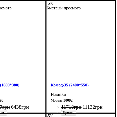
-5%
осмотр
Быстрый просмотр
(1600*380)
Комод-35 (2400*550)
Flasnika
93
30092
7
грн
6438
грн
11718
грн
11132
грн
-5%