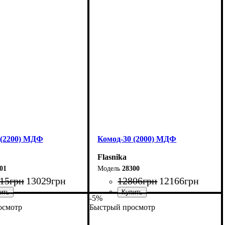
160 см
Ширина: 140 см
00,4 см
Высота: 100,4 см
45 см
Глубина: 45 см
 (2200) МДФ
Комод-30 (2000) МДФ
Flasnika
01
28300
15
грн
13029
грн
12806
грн
12166
грн
-5%
осмотр
Быстрый просмотр
220 см
Ширина: 200 см