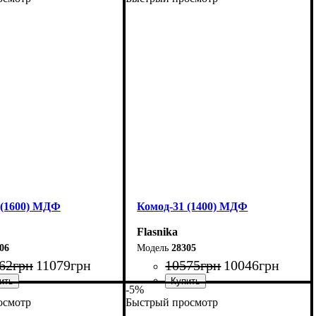
80 см
Ширина: 80 см
01,7 см
Высота: 101,7 см
55 см
Глубина: 38 см
 (1600) МДФ
Комод-31 (1400) МДФ
Flasnika
06
28305
62
грн
11079
грн
10575
грн
10046
грн
-5%
осмотр
Быстрый просмотр