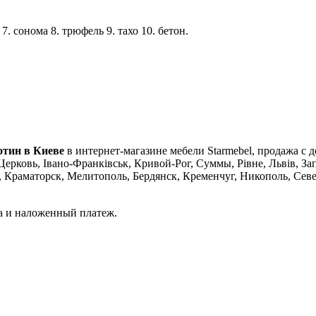
 7. сонома 8. трюфель 9. тахо 10. бетон.
отин в Киеве
в интернет-магазине мебели Starmebel, продажа с 
Церковь, Івано-Франківськ, Кривой-Рог, Суммы, Рівне, Львів, З
раматорск, Мелитополь, Бердянск, Кременчуг, Никополь, Север
а и наложенный платеж.