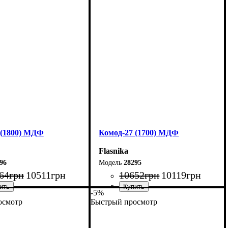
0 см
Высота: 80 см
45 см
Глубина: 45 см
 (1800) МДФ
Комод-27 (1700) МДФ
Flasnika
96
28295
64
грн
10511
грн
10652
грн
10119
грн
-5%
осмотр
Быстрый просмотр
180 см
Ширина: 170 см
0 см
Высота: 80 см