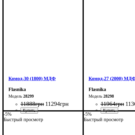
Высота: 100,4 см
Высота: 80 см
Глубина: 45 см
Глубина: 45 см
Комод-30 (1800) МДФ
Комод-27 (2000) МД
Flasnika
Flasnika
28299
28298
11888
грн
11294
грн
11964
грн
113
-5%
-5%
Быстрый просмотр
Быстрый просмотр
Ширина: 180 см
Ширина: 200 см
Высота: 80 см
Высота: 80 см