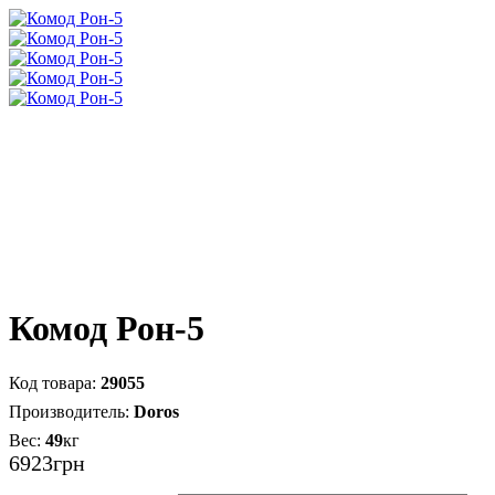
Комод Рон-5
29055
Doros
49
кг
6923
грн