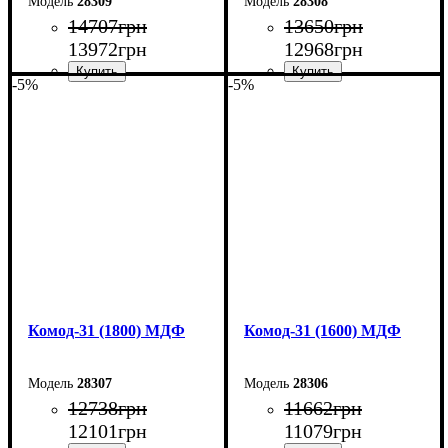
28309
28308
14707
грн
13650
грн
13972
грн
12968
грн
-5%
-5%
Ширина: 200 см
Ширина: 180 см
Высота: 96,2 см
Высота: 96,2 см
Глубина: 45 см
Глубина: 45 см
Комод-31 (1800) МДФ
Комод-31 (1600) МДФ
28307
28306
12738
грн
11662
грн
12101
грн
11079
грн