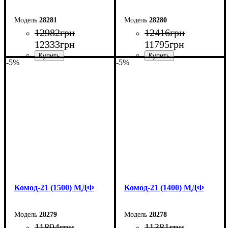
28281
28280
12982
грн
12416
грн
12333
грн
11795
грн
-5%
-5%
Ширина: 170 см
Ширина: 160 см
Высота: 79,2 см
Высота: 79,2 см
Глубина: 45 см
Глубина: 45 см
Комод-21 (1500) МДФ
Комод-21 (1400) МДФ
28279
28278
11894
грн
11381
грн