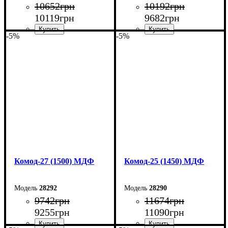
10652
грн
10192
грн
10119
грн
9682
грн
-5%
-5%
Ширина: 170 см
Ширина: 160 см
Высота: 80 см
Высота: 80 см
Глубина: 38 см
Глубина: 38 см
Комод-27 (1500) МДФ
Комод-25 (1450) МДФ
28292
28290
9742
грн
11674
грн
9255
грн
11090
грн