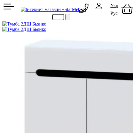
Укр
Рус
097 489-08-00
050 386-44-73