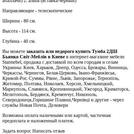
апаллачи) 2. альба (вставка-черный)
Направляющие - телескопические
Ширина - 80 см.
Высота - 114 см.
Глубина - 40 см.
Вы можете
заказать или недорого купить Тумба 2ДШ
Бьянко Світ-Меблів в Киеве
в интернет-магазине мебели
Starmebel, продажа с доставкой по всем городам и селам
Украины: Киев, Харьков, Днепр, Одесса, Бровары, Винница,
Черкассы, Чернигов, Белая-Церковь, Івано-Франківськ,
Кривой-Рог, Суммы, Рівне, Львів, Запорожье, Тернопіль,
Житомир, Полтава, Николаев, Херсон, Хмельницкий,
Мариуполь, Славянск, Кропивницкий, Ужгород, Краматорск,
Мелитополь, Бердянск, Кременчуг, Никополь,
Северодонецк,Горишние Плавни,Чернівці и другие - через
службы Новая Почта, Деливери
Возможна оплата наличными или картой, частичная
предоплата и наложенный платеж.
Задать вопрос
Написать отзыв