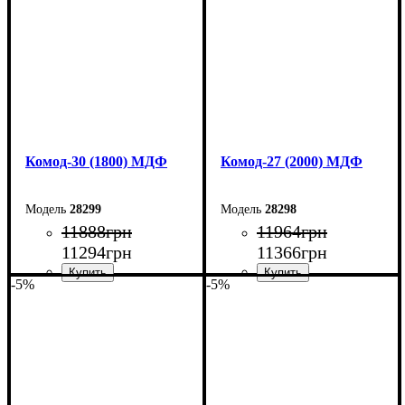
Глубина: 45 см
Глубина: 45 см
Комод-30 (1800) МДФ
Комод-27 (2000) МДФ
28299
28298
11888
грн
11964
грн
11294
грн
11366
грн
-5%
-5%
Ширина: 180 см
Ширина: 200 см
Высота: 80 см
Высота: 80 см
Глубина: 45 см
Глубина: 38 см