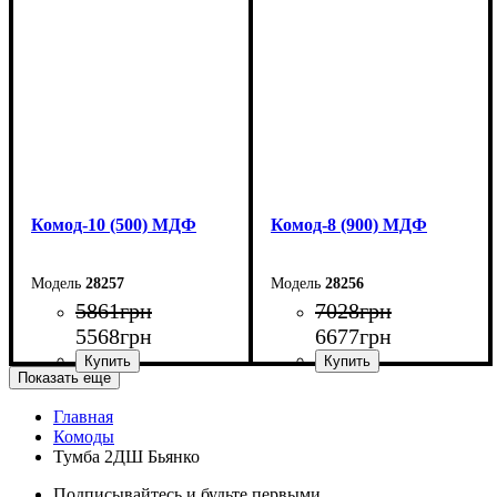
Высота: 102,2 см
Высота: 102,2 см
Глубина: 45 см
Глубина: 45 см
Комод-10 (500) МДФ
Комод-8 (900) МДФ
28257
28256
5861
грн
7028
грн
5568
грн
6677
грн
Показать еще
Главная
Ширина: 50 см
Ширина: 90 см
Комоды
Высота: 102,2 см
Высота: 83,6 см
Тумба 2ДШ Бьянко
Глубина: 45 см
Глубина: 45 см
Подписывайтесь и будьте первыми