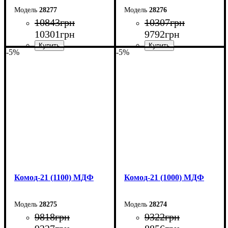
28277
28276
10843
грн
10307
грн
10301
грн
9792
грн
-5%
-5%
Ширина: 130 см
Ширина: 120 см
Высота: 79,2 см
Высота: 79,2 см
Глубина: 45 см
Глубина: 45 см
Комод-21 (1100) МДФ
Комод-21 (1000) МДФ
28275
28274
9818
грн
9322
грн