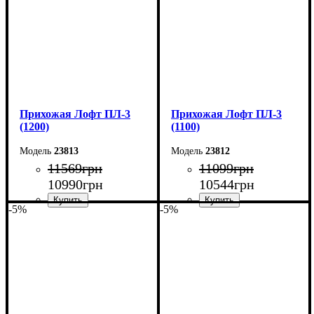
Прихожая Лофт ПЛ-3
Прихожая Лофт ПЛ-3
(1200)
(1100)
23813
23812
11569
грн
11099
грн
10990
грн
10544
грн
-5%
-5%
Ширина: 120 см
Ширина: 110 см
Высота: 200 см
Высота: 200 см
Глубина: 35 см
Глубина: 35 см