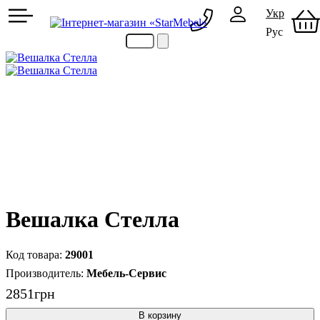
Укр
Рус
097 489-08-00
050 386-44-73
Вешалка Стелла
29001
Мебель-Сервис
2851
грн
В корзину