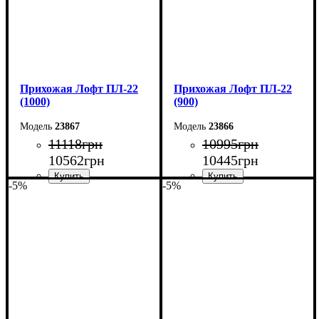
Прихожая Лофт ПЛ-22
Прихожая Лофт ПЛ-22
(1000)
(900)
23867
23866
11118
грн
10995
грн
10562
грн
10445
грн
-5%
-5%
Ширина: 100 см
Ширина: 90 см
Высота: 180 см
Высота: 180 см
Глубина: 45 см
Глубина: 45 см