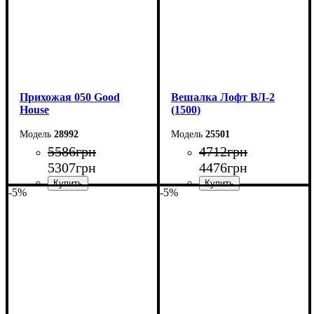
Прихожая 050 Good
Вешалка Лофт ВЛ-2
House
(1500)
28992
25501
5586
грн
4712
грн
5307
грн
4476
грн
-5%
-5%
Ширина: 113 см
Ширина: 150 см
Высота: 170 см
Высота: 160 см
Глубина: 32 см
Глубина: 55 см