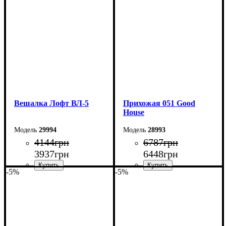
Высота: 180 см
Высота: 180 см
Глубина: 45 см
Глубина: 45 см
Вешалка Лофт ВЛ-5
Прихожая 051 Good
House
29994
28993
4144
грн
6787
грн
3937
грн
6448
грн
-5%
-5%
Ширина: 70 см
Ширина: 136 см
Высота: 180 см
Высота: 170 см
Глубина: 45 см
Глубина: 32 см