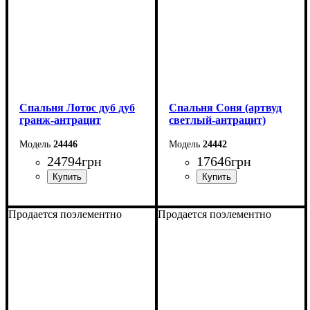
Спальня Лотоc дуб дуб
Спальня Соня (артвуд
гранж-антрацит
светлый-антрацит)
24446
24442
24794
грн
17646
грн
Продается поэлементно
Продается поэлементно