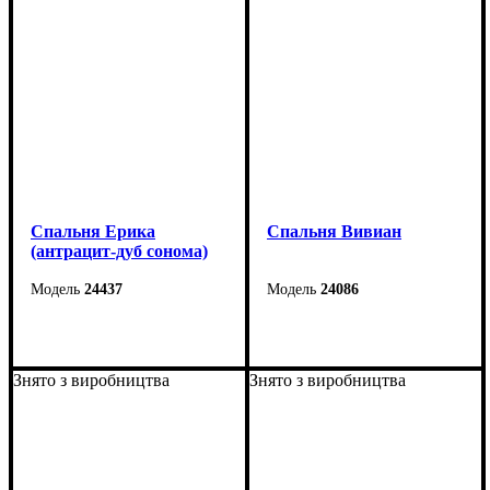
Cпальня Ерика
Спальня Вивиан
(антрацит-дуб сонома)
24437
24086
Знято з виробництва
Знято з виробництва