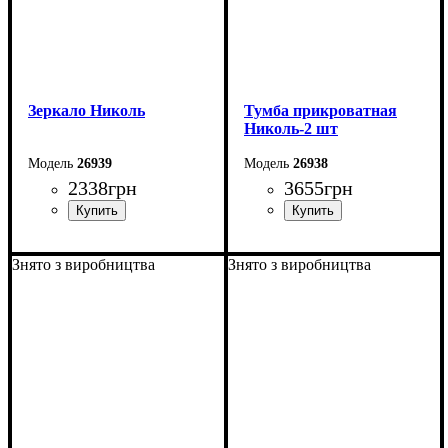
Зеркало Николь
Тумба прикроватная
Николь-2 шт
26939
26938
2338
грн
3655
грн
Ширина: 89,5 см
Ширина: 46 см
Знято з виробництва
Знято з виробництва
Высота: 93 см
Высота: 52 см
Глубина: 44 см