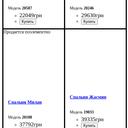
20587
20246
22049
грн
29630
грн
Продается поэлементно
Спальня Жасмин
Спальня Милан
19033
20108
39335
грн
37792
грн