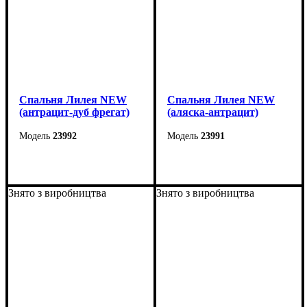
Спальня Лилея NEW
Спальня Лилея NEW
(антрацит-дуб фрегат)
(аляска-антрацит)
23992
23991
Знято з виробництва
Знято з виробництва