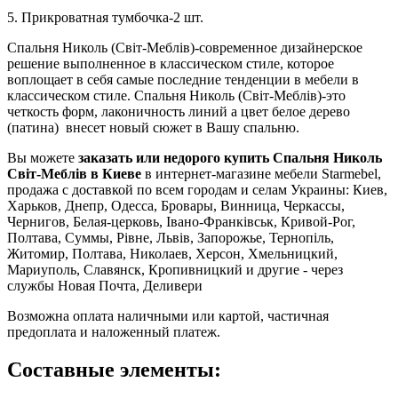
5. Прикроватная тумбочка-2 шт.
Cпальня Николь (Світ-Меблів)-современное дизайнерское
решение выполненное в классическом стиле, которое
воплощает в себя самые последние тенденции в мебели в
классическом стиле. Спальня Николь (Cвіт-Меблів)-это
четкость форм, лаконичность линий а цвет белое дерево
(патина) внесет новый сюжет в Вашу спальню.
Вы можете
заказать или недорого купить Спальня Николь
Світ-Меблів в Киеве
в интернет-магазине мебели Starmebel,
продажа с доставкой по всем городам и селам Украины: Киев,
Харьков, Днепр, Одесса, Бровары, Винница, Черкассы,
Чернигов, Белая-церковь, Івано-Франківськ, Кривой-Рог,
Полтава, Суммы, Рівне, Львів, Запорожье, Тернопіль,
Житомир, Полтава, Николаев, Херсон, Хмельницкий,
Мариуполь, Славянск, Кропивницкий и другие - через
службы Новая Почта, Деливери
Возможна оплата наличными или картой, частичная
предоплата и наложенный платеж.
Составные элементы: