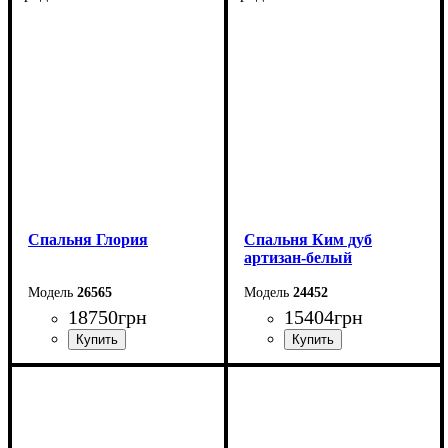
Спальня Глория
Спальня Ким дуб
артизан-белый
26565
24452
18750
грн
15404
грн