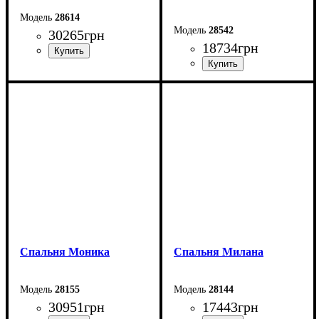
28614
28542
30265
грн
18734
грн
Спальня Моника
Спальня Милана
28155
28144
30951
грн
17443
грн