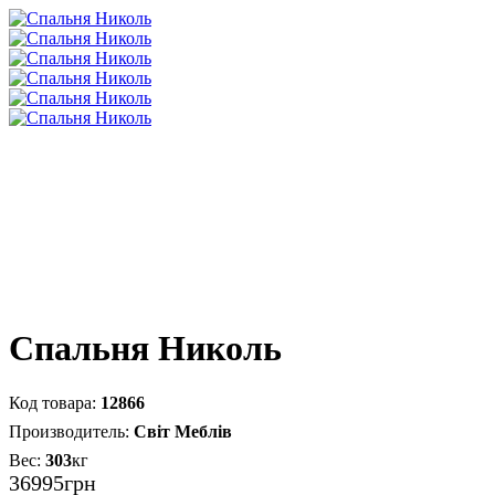
Спальня Николь
12866
Світ Меблів
303
кг
36995
грн