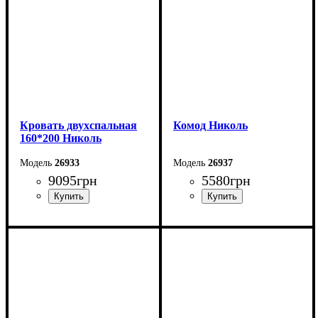
Кровать двухспальная
Комод Николь
160*200 Николь
26933
26937
9095
грн
5580
грн
Ширина: 163,5 см
Ширина: 107 см
Высота: 114,5 см
Высота: 85,5 см
Глубина: 211,5 см
Глубина: 47 см