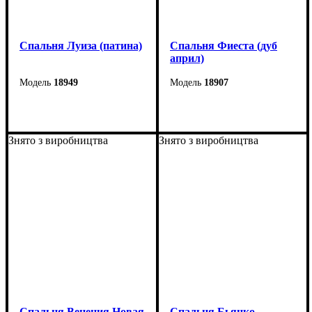
Спальня Луиза (патина)
Спальня Фиеста (дуб
април)
18949
18907
Знято з виробництва
Знято з виробництва
Спальня Венеция Новая
Спальня Бьянко