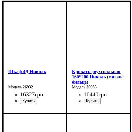
Шкаф 4Д Николь
Кровать двухспальная
160*200 Николь (мягкое
бильце)
26932
26935
16327
грн
10440
грн
Ширина: 184 см
Ширина: 163,5 см
Высота: 230 см
Высота: 114,5 см
Глубина: 58 см
Глубина: 211,5 см