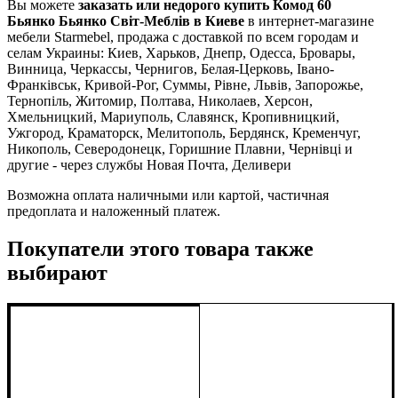
Вы можете
заказать или недорого купить Комод 60
Бьянко Бьянко Світ-Меблів в Киеве
в интернет-магазине
мебели Starmebel, продажа с доставкой по всем городам и
селам Украины: Киев, Харьков, Днепр, Одесса, Бровары,
Винница, Черкассы, Чернигов, Белая-Церковь, Івано-
Франківськ, Кривой-Рог, Суммы, Рівне, Львів, Запорожье,
Тернопіль, Житомир, Полтава, Николаев, Херсон,
Хмельницкий, Мариуполь, Славянск, Кропивницкий,
Ужгород, Краматорск, Мелитополь, Бердянск, Кременчуг,
Никополь, Северодонецк, Горишние Плавни, Чернівці и
другие - через службы Новая Почта, Деливери
Возможна оплата наличными или картой, частичная
предоплата и наложенный платеж.
Покупатели этого товара также
выбирают