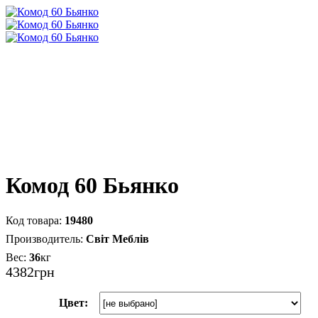
Комод 60 Бьянко
19480
Світ Меблів
36
кг
4382
грн
Цвет: