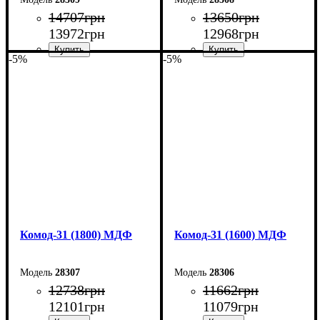
14707
грн
13650
грн
13972
грн
12968
грн
-5%
-5%
Ширина: 200 см
Ширина: 180 см
Высота: 96,2 см
Высота: 96,2 см
Глубина: 45 см
Глубина: 45 см
Комод-31 (1800) МДФ
Комод-31 (1600) МДФ
28307
28306
12738
грн
11662
грн
12101
грн
11079
грн