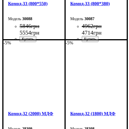
Комод-33 (800*550)
Комод-33 (800*380)
30088
30087
5846
грн
4962
грн
5554
грн
4714
грн
-5%
-5%
Ширина: 80 см
Ширина: 80 см
Высота: 101,7 см
Высота: 101,7 см
Глубина: 55 см
Глубина: 38 см
Комод-32 (2000) МДФ
Комод-32 (1800) МДФ
28309
28308