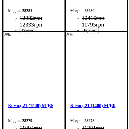
28281
28280
12982
грн
12416
грн
12333
грн
11795
грн
-5%
-5%
Ширина: 170 см
Ширина: 160 см
Высота: 79,2 см
Высота: 79,2 см
Глубина: 45 см
Глубина: 45 см
Комод-21 (1500) МДФ
Комод-21 (1400) МДФ
28279
28278
11894
грн
11381
грн