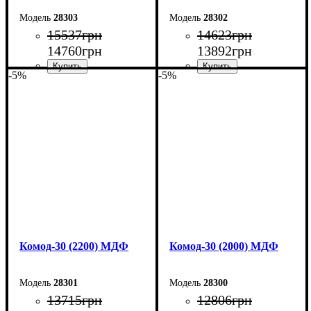
28303
28302
15537
грн
14623
грн
14760
грн
13892
грн
-5%
-5%
Ширина: 260 см
Ширина: 240 см
Высота: 80 см
Высота: 80 см
Глубина: 45 см
Глубина: 45 см
Комод-30 (2200) МДФ
Комод-30 (2000) МДФ
28301
28300
13715
грн
12806
грн