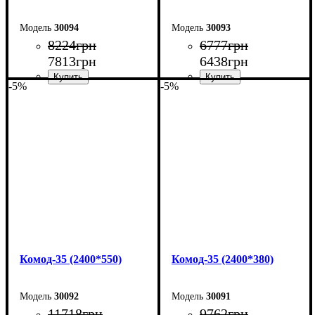
30094
30093
8224
грн
6777
грн
7813
грн
6438
грн
-5%
-5%
Ширина: 160 см
Ширина: 160 см
Высота: 101,7 см
Высота: 101,7 см
Глубина: 55 см
Глубина: 38 см
Комод-35 (2400*550)
Комод-35 (2400*380)
30092
30091
11718
грн
9762
грн