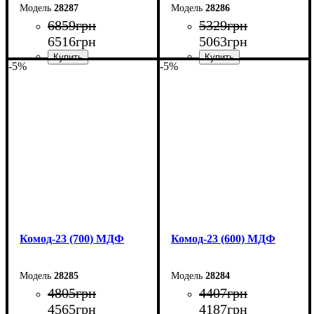
28287
28286
6859
грн
5329
грн
6516
грн
5063
грн
-5%
-5%
Ширина: 90 см
Ширина: 80 см
Высота: 101,6 см
Высота: 101,6 см
Глубина: 45 см
Глубина: 45 см
Комод-23 (700) МДФ
Комод-23 (600) МДФ
28285
28284
4805
грн
4407
грн
4565
грн
4187
грн