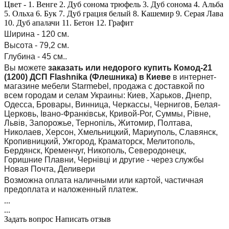
Цвет - 1. Венге 2. Дуб сонома трюфель 3. Дуб сонома 4. Альба
5. Ольха 6. Бук 7. Дуб грация белый 8. Кашемир 9. Серая Лава
10. Дуб апалачи 11. Бетон 12. Графит
Ширина - 120 см.
Высота - 79,2 см.
Глубина - 45 см.
.
Вы можете
заказать или недорого купить Комод-21
(1200) ДСП Flashnika (Флешника) в Киеве
в интернет-
магазине мебели Starmebel, продажа с доставкой по
всем городам и селам Украины: Киев, Харьков, Днепр,
Одесса, Бровары, Винница, Черкассы, Чернигов, Белая-
Церковь, Івано-Франківськ, Кривой-Рог, Суммы, Рівне,
Львів, Запорожье, Тернопіль, Житомир, Полтава,
Николаев, Херсон, Хмельницкий, Мариуполь, Славянск,
Кропивницкий, Ужгород, Краматорск, Мелитополь,
Бердянск, Кременчуг, Никополь, Северодонецк,
Горишние Плавни, Чернівці и другие - через службы
Новая Почта, Деливери
Возможна оплата наличными или картой, частичная
предоплата и наложенный платеж.
...
...
Задать вопрос
Написать отзыв