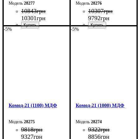
28277
28276
10843
грн
10307
грн
10301
грн
9792
грн
-5%
-5%
Ширина: 130 см
Ширина: 120 см
Высота: 79,2 см
Высота: 79,2 см
Глубина: 45 см
Глубина: 45 см
Комод-21 (1100) МДФ
Комод-21 (1000) МДФ
28275
28274
9818
грн
9322
грн
9327
грн
8856
грн