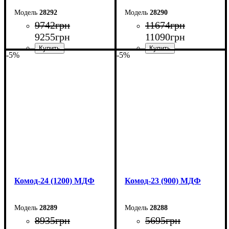
28292
28290
9742
грн
11674
грн
9255
грн
11090
грн
-5%
-5%
Ширина: 150 см
Ширина: 145 см
Высота: 80 см
Высота: 92,5 см
Глубина: 38 см
Глубина: 45 см
Комод-24 (1200) МДФ
Комод-23 (900) МДФ
28289
28288
8935
грн
5695
грн