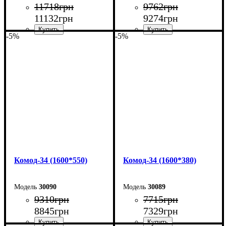
11718
грн
9762
грн
11132
грн
9274
грн
-5%
-5%
Ширина: 240 см
Ширина: 240 см
Высота: 101,7 см
Высота: 101,7 см
Глубина: 55 см
Глубина: 38 см
Комод-34 (1600*550)
Комод-34 (1600*380)
30090
30089
9310
грн
7715
грн
8845
грн
7329
грн