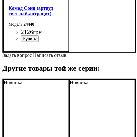
Комод Соня (артвуд
светлый-антрацит)
24440
2126
грн
Ширина: 100 см
Задать вопрос
Написать отзыв
Высота: 70 см
Глубина: 42 см
Другие товары той же серии:
Новинка
Новинка