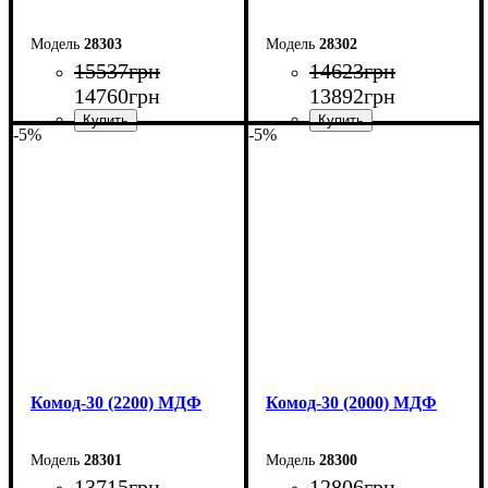
28303
28302
15537
грн
14623
грн
14760
грн
13892
грн
-5%
-5%
Ширина: 260 см
Ширина: 240 см
Высота: 80 см
Высота: 80 см
Глубина: 45 см
Глубина: 45 см
Комод-30 (2200) МДФ
Комод-30 (2000) МДФ
28301
28300
13715
грн
12806
грн