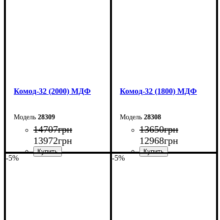
Глубина: 55 см
Глубина: 38 см
Комод-32 (2000) МДФ
Комод-32 (1800) МДФ
28309
28308
14707
грн
13650
грн
13972
грн
12968
грн
-5%
-5%
Ширина: 200 см
Ширина: 180 см
Высота: 96,2 см
Высота: 96,2 см
Глубина: 45 см
Глубина: 45 см