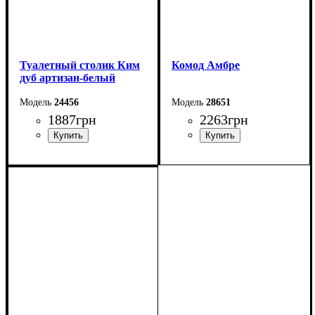
Туалетный столик Ким
Комод Амбре
дуб артизан-белый
24456
28651
1887
грн
2263
грн
Ширина: 93 см
Ширина: 60 см
Высота: 141,5 см
Высота: 95,5 см
Глубина: 41 см
Глубина: 32 см