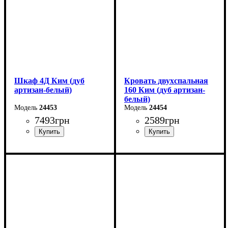
Шкаф 4Д Ким (дуб
Кровать двухспальная
артизан-белый)
160 Ким (дуб артизан-
белый)
24453
24454
7493
грн
2589
грн
Ширина: 170 см
Ширина: 170 см
Высота: 199 см
Высота: 67 см
Глубина: 59 см
Глубина: 206 см