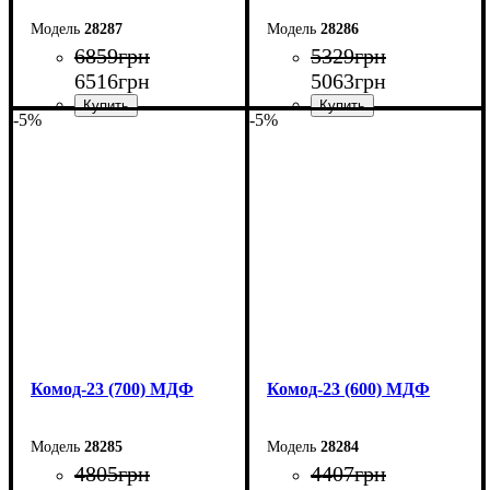
28287
28286
6859
грн
5329
грн
6516
грн
5063
грн
-5%
-5%
Ширина: 90 см
Ширина: 80 см
Высота: 101,6 см
Высота: 101,6 см
Глубина: 45 см
Глубина: 45 см
Комод-23 (700) МДФ
Комод-23 (600) МДФ
28285
28284
4805
грн
4407
грн