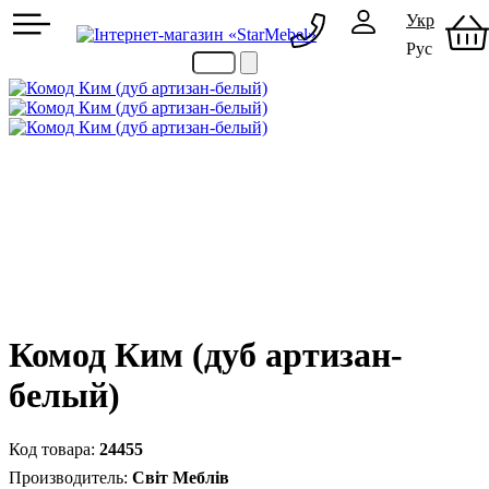
Укр
Рус
097 489-08-00
050 386-44-73
Комод Ким (дуб артизан-
белый)
24455
Світ Меблів