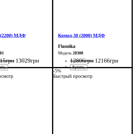
 (2200) МДФ
Комод-30 (2000) МДФ
Flasnika
01
28300
15
грн
13029
грн
12806
грн
12166
грн
-5%
осмотр
Быстрый просмотр
220 см
Ширина: 200 см
0 см
Высота: 80 см
45 см
Глубина: 45 см