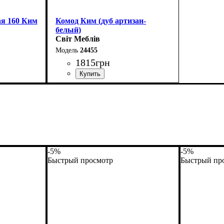
ая 160 Ким
Комод Ким (дуб артизан-
белый)
Світ Меблів
24455
1815
грн
Ширина: 73 см
Высота: 70,5 см
Глубина: 43 см
-5%
-5%
Быстрый просмотр
Быстрый пр