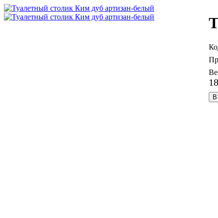
Т
1
В