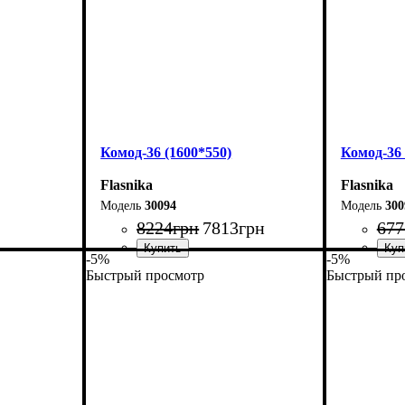
Комод-36 (1600*550)
Комод-36 
Flasnika
Flasnika
30094
300
8224
грн
7813
грн
677
-5%
-5%
Быстрый просмотр
Быстрый пр
Ширина: 160 см
Ширина: 
Высота: 101,7 см
Высота: 1
Глубина: 55 см
Глубина: 