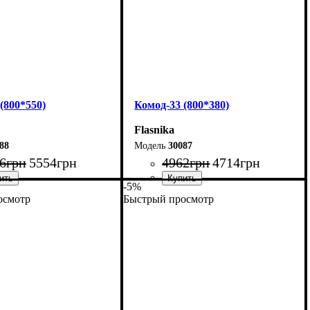
(800*550)
Комод-33 (800*380)
Flasnika
88
30087
6
грн
5554
грн
4962
грн
4714
грн
-5%
осмотр
Быстрый просмотр
80 см
Ширина: 80 см
01,7 см
Высота: 101,7 см
55 см
Глубина: 38 см