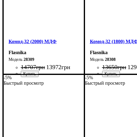
Комод-32 (2000) МДФ
Комод-32 (1800) МД
Flasnika
Flasnika
28309
28308
14707
грн
13972
грн
13650
грн
129
-5%
-5%
Быстрый просмотр
Быстрый просмотр
Ширина: 200 см
Ширина: 180 см
Высота: 96,2 см
Высота: 96,2 см
Глубина: 45 см
Глубина: 45 см