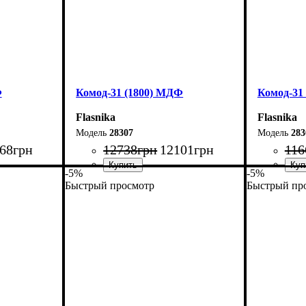
Ф
Комод-31 (1800) МДФ
Комод-31
Flasnika
Flasnika
28307
283
68
грн
12738
грн
12101
грн
116
-5%
-5%
Быстрый просмотр
Быстрый пр
Ширина: 180 см
Ширина: 
Высота: 100,4 см
Высота: 1
Глубина: 45 см
Глубина: 