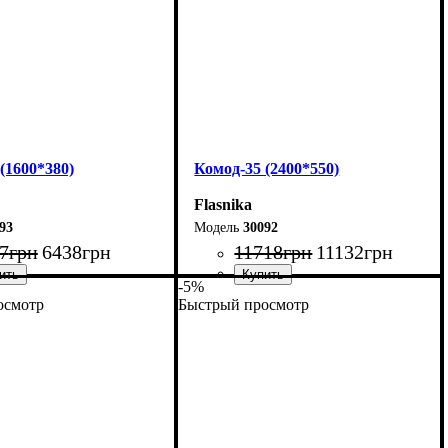
(1600*380)
Комод-35 (2400*550)
Flasnika
93
30092
7
грн
6438
грн
11718
грн
11132
грн
-5%
осмотр
Быстрый просмотр
160 см
Ширина: 240 см
01,7 см
Высота: 101,7 см
38 см
Глубина: 55 см