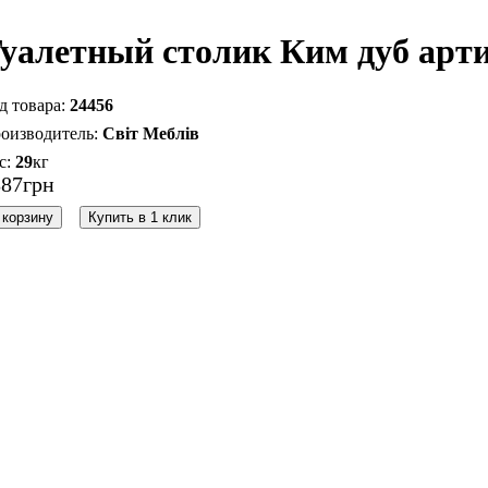
уалетный столик Ким дуб арт
24456
Світ Меблів
29
кг
887
грн
 корзину
Купить в 1 клик