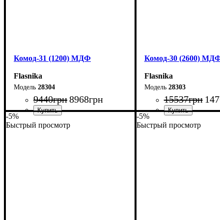
Комод-31 (1200) МДФ
Комод-30 (2600) МД
Flasnika
Flasnika
28304
28303
9440
грн
8968
грн
15537
грн
147
-5%
-5%
Быстрый просмотр
Быстрый просмотр
Ширина: 120 см
Ширина: 260 см
Высота: 100,4 см
Высота: 80 см
Глубина: 45 см
Глубина: 45 см