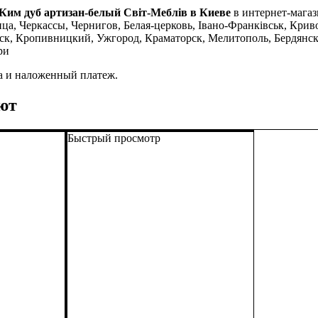
 Ким дуб артизан-белый Світ-Меблів в Киеве
в интернет-магаз
а, Черкассы, Чернигов, Белая-церковь, Івано-Франківськ, Криво
ск, Кропивницкий, Ужгород, Краматорск, Мелитополь, Бердянс
ри
а и наложенный платеж.
ют
Быстрый просмотр