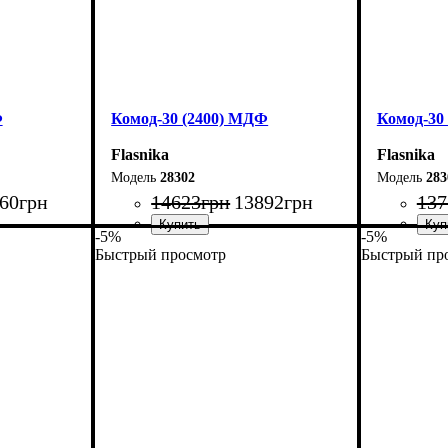
Ф
Комод-30 (2400) МДФ
Комод-30
Flasnika
Flasnika
28302
283
60
грн
14623
грн
13892
грн
137
-5%
-5%
Быстрый просмотр
Быстрый пр
Ширина: 240 см
Ширина: 
Высота: 80 см
Высота: 8
Глубина: 45 см
Глубина: 