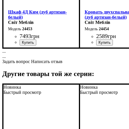
Шкаф 4Д Ким (дуб артизан-
Кровать двухспальн
белый)
(дуб артизан-белый)
Світ Меблів
Світ Меблів
24453
24454
7493
грн
2589
грн
...
...
Ширина: 170 см
Ширина: 170 см
Задать вопрос
Написать отзыв
Высота: 199 см
Высота: 67 см
Глубина: 59 см
Глубина: 206 см
Другие товары той же серии:
Новинка
Новинка
Быстрый просмотр
Быстрый просмотр