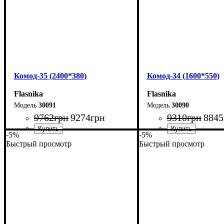
Комод-35 (2400*380)
Комод-34 (1600*550)
Flasnika
Flasnika
30091
30090
9762
грн
9274
грн
9310
грн
8845
-5%
-5%
Быстрый просмотр
Быстрый просмотр
Ширина: 240 см
Ширина: 160 см
Высота: 101,7 см
Высота: 101,7 см
Глубина: 38 см
Глубина: 55 см