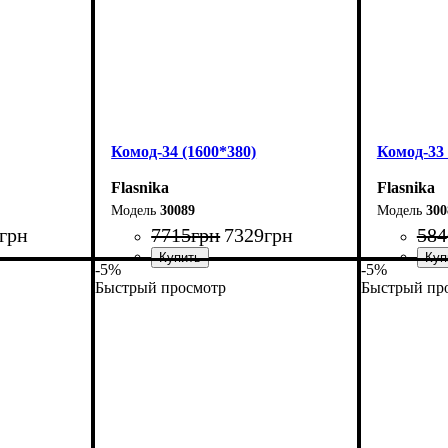
Комод-34 (1600*380)
Комод-33 
Flasnika
Flasnika
30089
300
грн
7715
грн
7329
грн
584
-5%
-5%
Быстрый просмотр
Быстрый пр
Ширина: 160 см
Ширина: 
Высота: 101,7 см
Высота: 1
Глубина: 38 см
Глубина: 