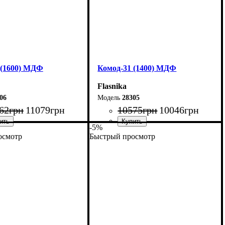
 (1600) МДФ
Комод-31 (1400) МДФ
Flasnika
06
28305
62
грн
11079
грн
10575
грн
10046
грн
-5%
осмотр
Быстрый просмотр
160 см
Ширина: 140 см
00,4 см
Высота: 100,4 см
45 см
Глубина: 45 см