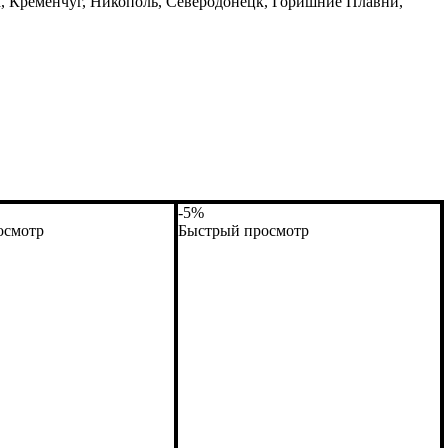
, Кременчуг, Никополь, Северодонецк, Горишние Плавни,
-5%
осмотр
Быстрый просмотр