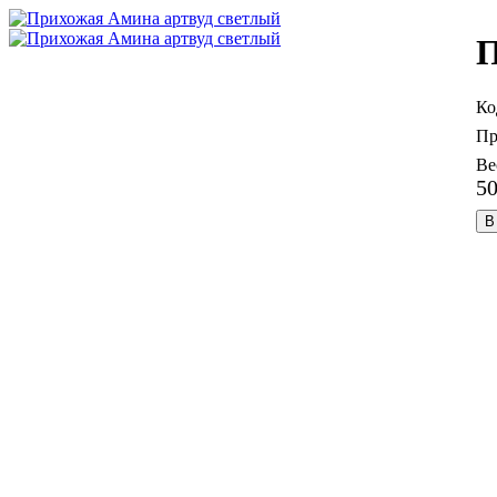
П
5
В