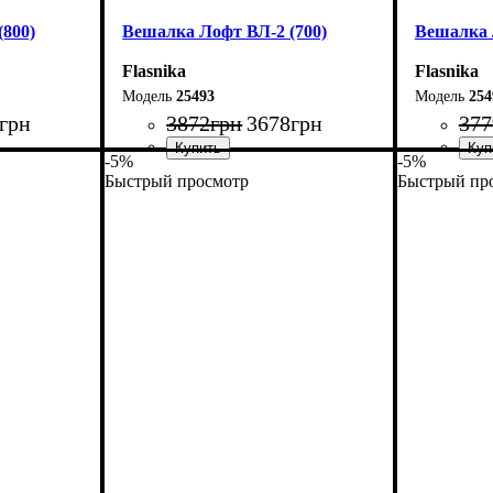
800)
Вешалка Лофт ВЛ-2 (700)
Вешалка 
Flasnika
Flasnika
25493
254
грн
3872
грн
3678
грн
377
-5%
-5%
Быстрый просмотр
Быстрый пр
Ширина: 70 см
Ширина: 
Высота: 160 см
Высота: 1
Глубина: 55 см
Глубина: 