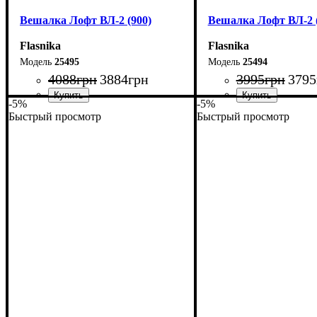
Вешалка Лофт ВЛ-2 (900)
Вешалка Лофт ВЛ-2 (
Flasnika
Flasnika
25495
25494
4088
грн
3884
грн
3995
грн
3795
-5%
-5%
Быстрый просмотр
Быстрый просмотр
Ширина: 90 см
Ширина: 80 см
Высота: 160 см
Высота: 160 см
Глубина: 55 см
Глубина: 55 см