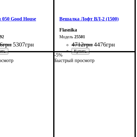
 050 Good House
Вешалка Лофт ВЛ-2 (1500)
Flasnika
92
25501
6
грн
5307
грн
4712
грн
4476
грн
-5%
осмотр
Быстрый просмотр
13 см
Ширина: 150 см
70 см
Высота: 160 см
32 см
Глубина: 55 см