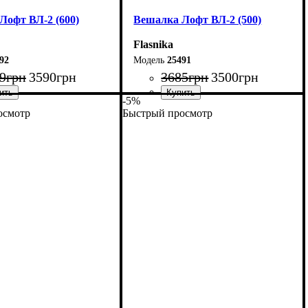
Лофт ВЛ-2 (600)
Вешалка Лофт ВЛ-2 (500)
Flasnika
92
25491
9
грн
3590
грн
3685
грн
3500
грн
-5%
осмотр
Быстрый просмотр
60 см
Ширина: 50 см
60 см
Высота: 160 см
55 см
Глубина: 55 см