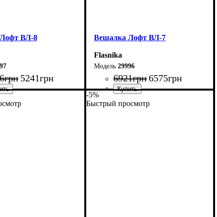
Лофт ВЛ-8
Вешалка Лофт ВЛ-7
Flasnika
97
29996
6
грн
5241
грн
6921
грн
6575
грн
-5%
осмотр
Быстрый просмотр
80 см
Ширина: 110 см
80 см
Высота: 180 см
45 см
Глубина: 45 см