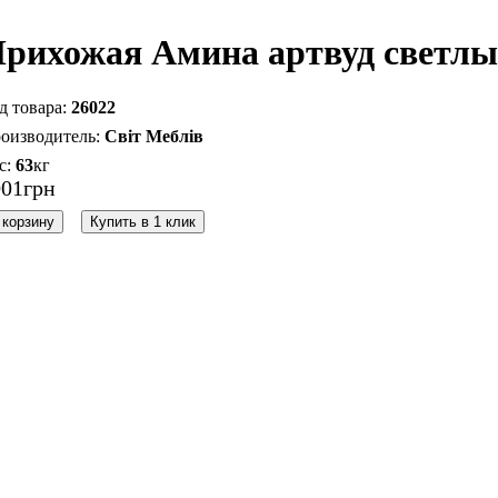
рихожая Амина артвуд светл
26022
Світ Меблів
63
кг
001
грн
 корзину
Купить в 1 клик