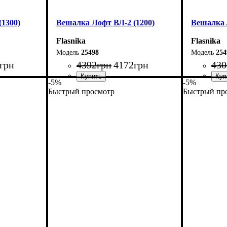
1300)
Вешалка Лофт ВЛ-2 (1200)
Вешалка 
Flasnika
Flasnika
25498
254
грн
4392
грн
4172
грн
430
-5%
-5%
Быстрый просмотр
Быстрый пр
Ширина: 120 см
Ширина: 1
Высота: 160 см
Высота: 1
Глубина: 55 см
Глубина: 