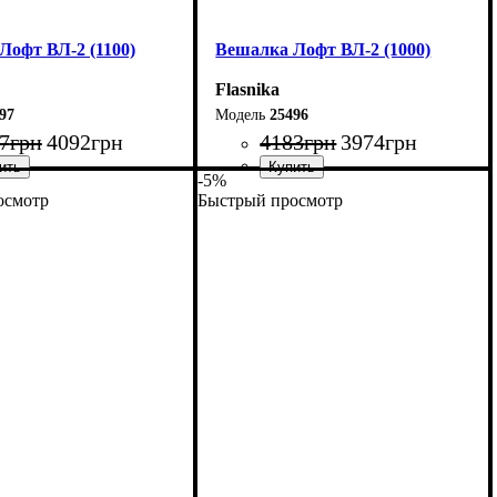
Лофт ВЛ-2 (1100)
Вешалка Лофт ВЛ-2 (1000)
Flasnika
97
25496
7
грн
4092
грн
4183
грн
3974
грн
-5%
осмотр
Быстрый просмотр
10 см
Ширина: 100 см
60 см
Высота: 160 см
55 см
Глубина: 55 см