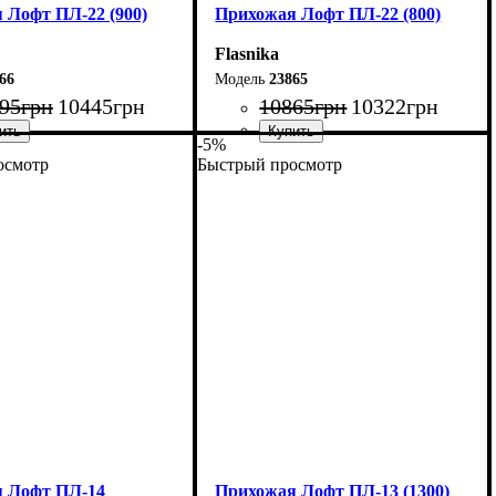
 Лофт ПЛ-22 (900)
Прихожая Лофт ПЛ-22 (800)
Flasnika
66
23865
95
грн
10445
грн
10865
грн
10322
грн
-5%
осмотр
Быстрый просмотр
90 см
Ширина: 80 см
80 см
Высота: 180 см
45 см
Глубина: 45 см
 Лофт ПЛ-14
Прихожая Лофт ПЛ-13 (1300)