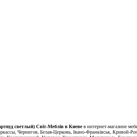
артвуд светлый) Світ-Меблів в Киеве
в интернет-магазине мебе
ркассы, Чернигов, Белая-Церковь, Івано-Франківськ, Кривой-Рог