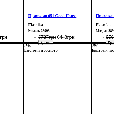
Прихожая 051 Good House
Прихожая
Flasnika
Flasnika
28993
289
грн
6787
грн
6448
грн
558
-5%
-5%
Быстрый просмотр
Быстрый пр
Ширина: 136 см
Ширина: 1
Высота: 170 см
Высота: 1
Глубина: 32 см
Глубина: 