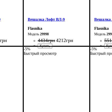
0
Вешалка Лофт ВЛ-9
Вешалка 
Flasnika
Flasnika
29998
299
грн
4434
грн
4212
грн
551
-5%
-5%
Быстрый просмотр
Быстрый пр
Ширина: 80 см
Ширина: 
Высота: 180 см
Высота: 1
Глубина: 45 см
Глубина: 