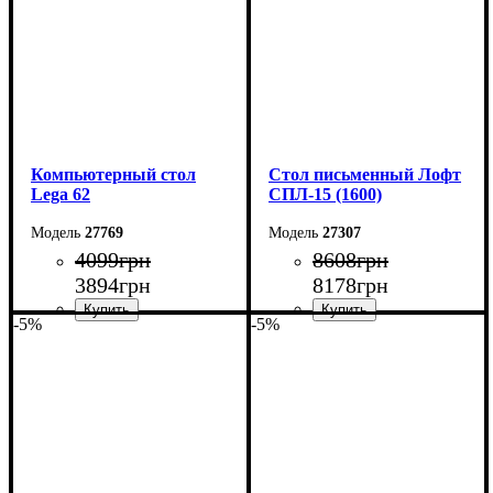
Компьютерный стол
Стол письменный Лофт
Lega 62
СПЛ-15 (1600)
27769
27307
4099
грн
8608
грн
3894
грн
8178
грн
-5%
-5%
Ширина: 110 см
Ширина: 160 см
Высота: 75 см
Высота: 75 см
Глубина: 50 см
Глубина: 55 см