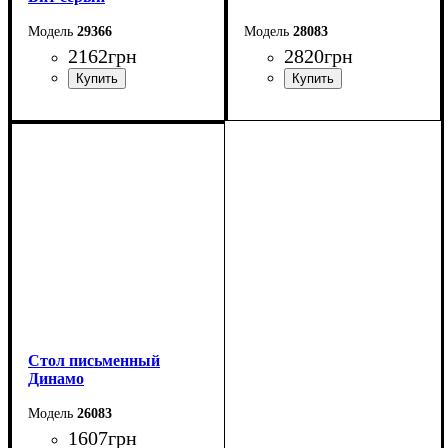
29366
28083
2162
грн
2820
грн
Ширина: 100 см
Высота: 50 см
Глубина: 38 см
Стол письменный
Динамо
26083
1607
грн