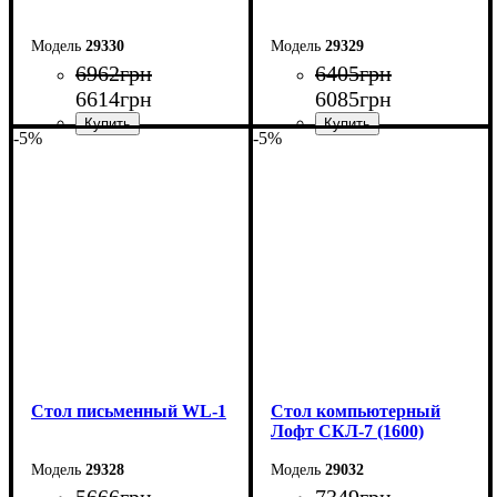
29330
29329
6962
грн
6405
грн
6614
грн
6085
грн
-5%
-5%
Ширина: 104 см
Ширина: 104 см
Высота: 75 см
Высота: 75 см
Глубина: 55 см
Глубина: 55 см
Стол письменный WL-1
Стол компьютерный
Лофт СКЛ-7 (1600)
29328
29032