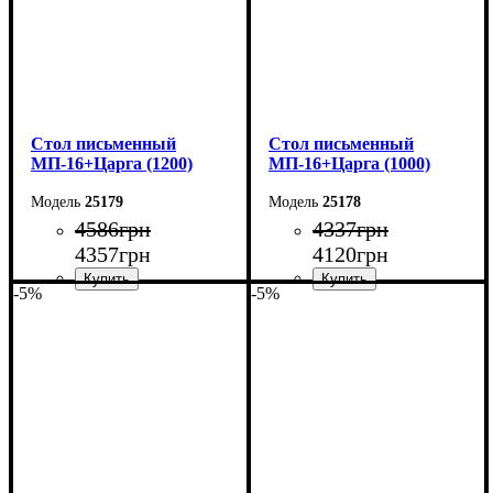
Cтол письменный
Cтол письменный
МП-16+Царга (1200)
МП-16+Царга (1000)
25179
25178
4586
грн
4337
грн
4357
грн
4120
грн
-5%
-5%
Ширина: 120 см
Ширина: 100 см
Высота: 75 см
Высота: 75 см
Глубина: 60 см
Глубина: 60 см