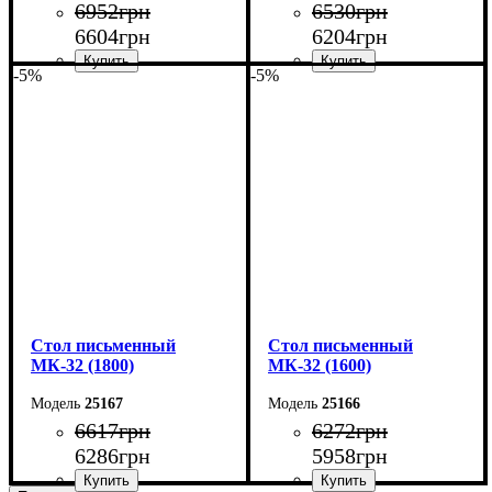
6952
грн
6530
грн
6604
грн
6204
грн
-5%
-5%
Ширина: 160 см
Ширина: 140 см
Высота: 75 см
Высота: 76,6 см
Глубина: 70 см
Глубина: 70 см
Cтол письменный
Cтол письменный
МК-32 (1800)
МК-32 (1600)
25167
25166
6617
грн
6272
грн
6286
грн
5958
грн