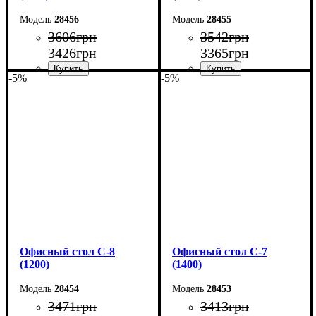
28456
28455
3606
грн
3542
грн
3426
грн
3365
грн
-5%
-5%
Ширина: 140 см
Ширина: 130 см
Высота: 75 см
Высота: 75 см
Глубина: 60 см
Глубина: 60 см
Офисный стол С-8
Офисный стол С-7
(1200)
(1400)
28454
28453
3471
грн
3413
грн