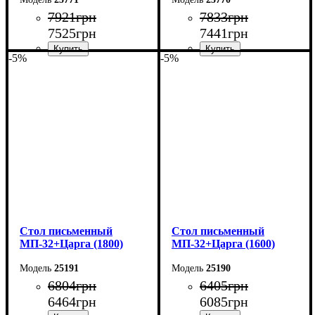
7921
грн
7833
грн
7525
грн
7441
грн
-5%
-5%
Ширина: 150 см
Ширина: 140 см
Высота: 75 см
Высота: 75 см
Глубина: 55 см
Глубина: 55 см
Cтол письменный
Cтол письменный
МП-32+Царга (1800)
МП-32+Царга (1600)
25191
25190
6804
грн
6405
грн
6464
грн
6085
грн