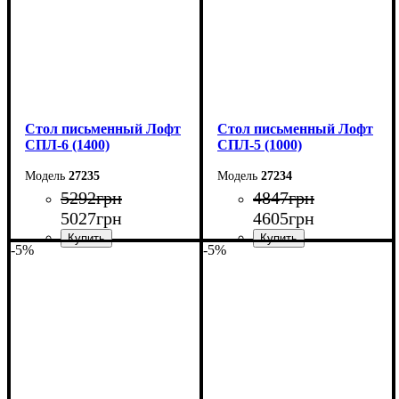
Стол письменный Лофт
Стол письменный Лофт
СПЛ-6 (1400)
СПЛ-5 (1000)
27235
27234
5292
грн
4847
грн
5027
грн
4605
грн
-5%
-5%
Ширина: 140 см
Ширина: 100 см
Высота: 78 см
Высота: 78 см
Глубина: 55 см
Глубина: 55 см