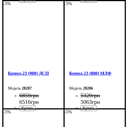
-5%
-5%
Ширина: 120 см
Ширина: 90 см
Высота: 94,4 см
Высота: 101,6 см
Глубина: 45 см
Глубина: 45 см
Комод-23 (900) ДСП
Комод-23 (800) МДФ
28287
28286
6859
грн
5329
грн
6516
грн
5063
грн
-5%
-5%
Ширина: 90 см
Ширина: 80 см