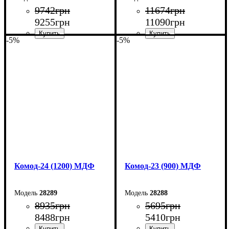
9742
грн
11674
грн
9255
грн
11090
грн
-5%
-5%
Ширина: 150 см
Ширина: 145 см
Высота: 80 см
Высота: 92,5 см
Глубина: 38 см
Глубина: 45 см
Комод-24 (1200) МДФ
Комод-23 (900) МДФ
28289
28288
8935
грн
5695
грн
8488
грн
5410
грн