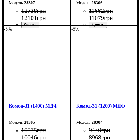
28307
28306
12738
грн
11662
грн
12101
грн
11079
грн
-5%
-5%
Ширина: 180 см
Ширина: 160 см
Высота: 100,4 см
Высота: 100,4 см
Глубина: 45 см
Глубина: 45 см
Комод-31 (1400) МДФ
Комод-31 (1200) МДФ
28305
28304
10575
грн
9440
грн
10046
грн
8968
грн