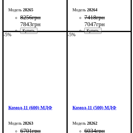
28265
28264
8256
грн
7418
грн
7843
грн
7047
грн
-5%
-5%
Ширина: 80 см
Ширина: 70 см
Высота: 124,5 см
Высота: 124,5 см
Глубина: 45 см
Глубина: 45 см
Комод-11 (600) МДФ
Комод-11 (500) МДФ
28263
28262
6701
грн
6034
грн