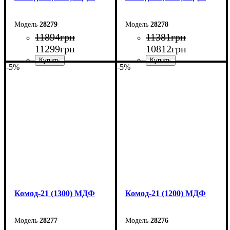
28279
28278
11894
грн
11381
грн
11299
грн
10812
грн
-5%
-5%
Ширина: 150 см
Ширина: 140 см
Высота: 79,2 см
Высота: 79,2 см
Глубина: 45 см
Глубина: 45 см
Комод-21 (1300) МДФ
Комод-21 (1200) МДФ
28277
28276