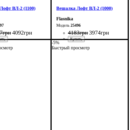
Лофт ВЛ-2 (1100)
Вешалка Лофт ВЛ-2 (1000)
Flasnika
97
25496
7
грн
4092
грн
4183
грн
3974
грн
-5%
осмотр
Быстрый просмотр
10 см
Ширина: 100 см
60 см
Высота: 160 см
55 см
Глубина: 55 см