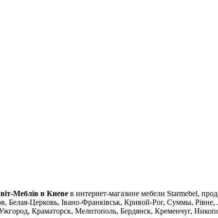
віт-Меблів в Киеве
в интернет-магазине мебели Starmebel, прод
, Белая-Церковь, Івано-Франківськ, Кривой-Рог, Суммы, Рівне, 
город, Краматорск, Мелитополь, Бердянск, Кременчуг, Никопол