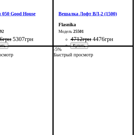
 050 Good House
Вешалка Лофт ВЛ-2 (1500)
Flasnika
92
25501
6
грн
5307
грн
4712
грн
4476
грн
-5%
осмотр
Быстрый просмотр
13 см
Ширина: 150 см
70 см
Высота: 160 см
32 см
Глубина: 55 см