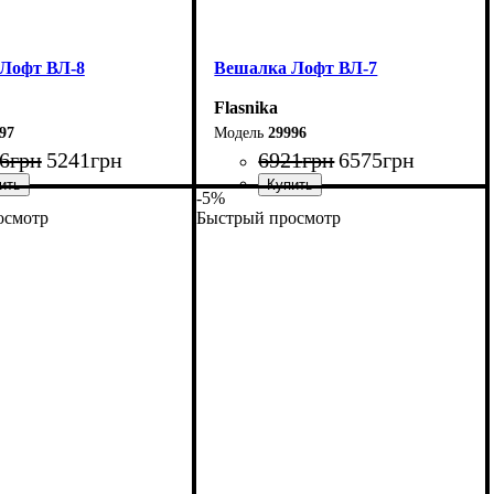
Лофт ВЛ-8
Вешалка Лофт ВЛ-7
Flasnika
97
29996
6
грн
5241
грн
6921
грн
6575
грн
-5%
осмотр
Быстрый просмотр
80 см
Ширина: 110 см
80 см
Высота: 180 см
45 см
Глубина: 45 см