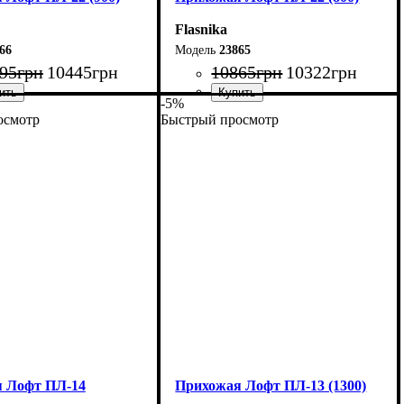
Flasnika
66
23865
95
грн
10445
грн
10865
грн
10322
грн
-5%
осмотр
Быстрый просмотр
90 см
Ширина: 80 см
80 см
Высота: 180 см
45 см
Глубина: 45 см
 Лофт ПЛ-14
Прихожая Лофт ПЛ-13 (1300)