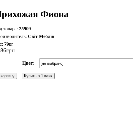
рихожая Фиона
25909
Світ Меблів
79
кг
686
грн
Цвет:
 корзину
Купить в 1 клик