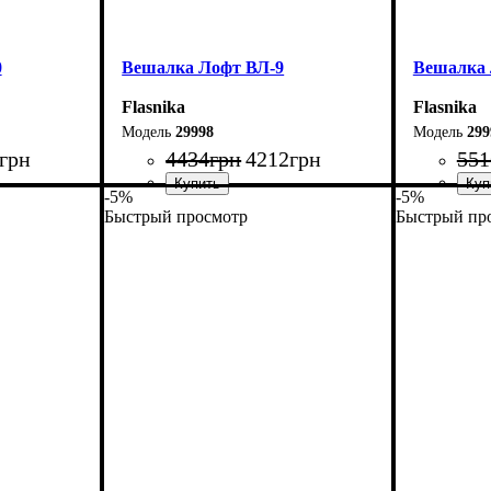
0
Вешалка Лофт ВЛ-9
Вешалка 
Flasnika
Flasnika
29998
299
грн
4434
грн
4212
грн
551
-5%
-5%
Быстрый просмотр
Быстрый пр
Ширина: 80 см
Ширина: 
Высота: 180 см
Высота: 1
Глубина: 45 см
Глубина: 