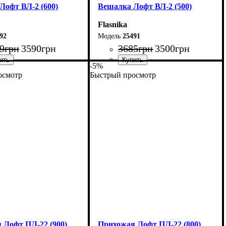
Лофт ВЛ-2 (600)
Вешалка Лофт ВЛ-2 (500)
Flasnika
92
25491
9
грн
3590
грн
3685
грн
3500
грн
-5%
осмотр
Быстрый просмотр
60 см
Ширина: 50 см
60 см
Высота: 160 см
55 см
Глубина: 55 см
 Лофт ПЛ-22 (900)
Прихожая Лофт ПЛ-22 (800)