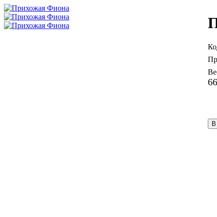
П
6
В