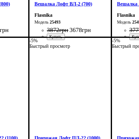
800)
Вешалка Лофт ВЛ-2 (700)
Вешалка 
Flasnika
Flasnika
25493
254
грн
3872
грн
3678
грн
377
-5%
-5%
Быстрый просмотр
Быстрый пр
Ширина: 70 см
Ширина: 
Высота: 160 см
Высота: 1
Глубина: 55 см
Глубина: 
 (1100)
Прихожая Лофт ПЛ-22 (1000)
Прихожая