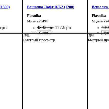
1300)
Вешалка Лофт ВЛ-2 (1200)
Вешалка 
Flasnika
Flasnika
25498
254
грн
4392
грн
4172
грн
430
-5%
-5%
Быстрый просмотр
Быстрый пр
Ширина: 120 см
Ширина: 1
Высота: 160 см
Высота: 1
Глубина: 55 см
Глубина: 