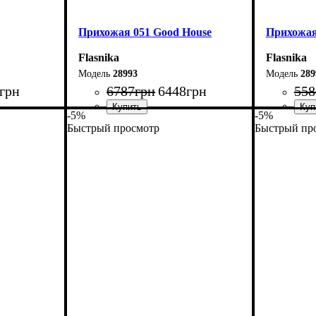
Прихожая 051 Good House
Прихожая
Flasnika
Flasnika
28993
289
грн
6787
грн
6448
грн
558
-5%
-5%
Быстрый просмотр
Быстрый пр
Ширина: 136 см
Ширина: 1
Высота: 170 см
Высота: 1
Глубина: 32 см
Глубина: 