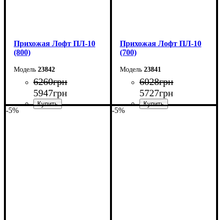
Прихожая Лофт ПЛ-10
Прихожая Лофт ПЛ-10
(800)
(700)
23842
23841
6260
грн
6028
грн
5947
грн
5727
грн
-5%
-5%
Ширина: 80 см
Ширина: 70 см
Высота: 180 см
Высота: 180 см
Глубина: 45 см
Глубина: 45 см