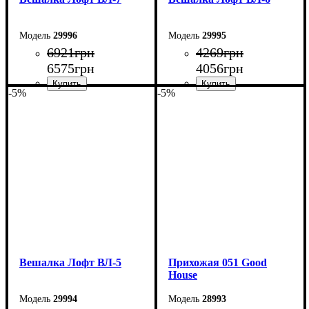
29996
29995
6921
грн
4269
грн
6575
грн
4056
грн
-5%
-5%
Ширина: 110 см
Ширина: 70 см
Высота: 180 см
Высота: 180 см
Глубина: 45 см
Глубина: 45 см
Вешалка Лофт ВЛ-5
Прихожая 051 Good
House
29994
28993