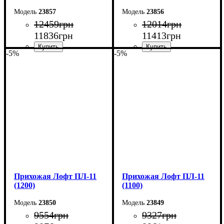
23857
23856
12459
грн
12014
грн
11836
грн
11413
грн
-5%
-5%
Ширина: 100 см
Ширина: 90 см
Высота: 200 см
Высота: 200 см
Глубина: 45 см
Глубина: 45 см
Прихожая Лофт ПЛ-11
Прихожая Лофт ПЛ-11
(1200)
(1100)
23850
23849
9554
грн
9327
грн