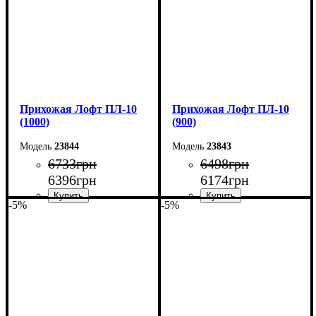
Прихожая Лофт ПЛ-10
Прихожая Лофт ПЛ-10
(1000)
(900)
23844
23843
6733
грн
6498
грн
6396
грн
6174
грн
-5%
-5%
Ширина: 100 см
Ширина: 90 см
Высота: 180 см
Высота: 180 см
Глубина: 45 см
Глубина: 45 см