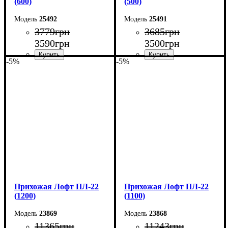
(600)
(500)
25492
25491
3779
грн
3685
грн
3590
грн
3500
грн
-5%
-5%
Ширина: 60 см
Ширина: 50 см
Высота: 160 см
Высота: 160 см
Глубина: 55 см
Глубина: 55 см
Прихожая Лофт ПЛ-22
Прихожая Лофт ПЛ-22
(1200)
(1100)
23869
23868
11365
грн
11243
грн