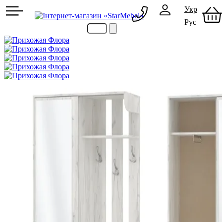
Укр
Рус
097 489-08-00
050 386-44-73