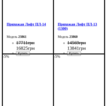
Прихожая Лофт ПЛ-14
Прихожая Лофт ПЛ-13
(1300)
23861
23860
17711
грн
14569
грн
16825
грн
13841
грн
-5%
-5%
Ширина: 150 см
Ширина: 130 см
Высота: 200 см
Высота: 200 см
Глубина: 45 см
Глубина: 45 см