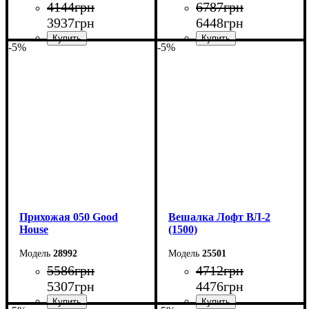
4144
грн
6787
грн
3937
грн
6448
грн
-5%
-5%
Ширина: 70 см
Ширина: 136 см
Высота: 180 см
Высота: 170 см
Глубина: 45 см
Глубина: 32 см
Прихожая 050 Good
Вешалка Лофт ВЛ-2
House
(1500)
28992
25501
5586
грн
4712
грн
5307
грн
4476
грн