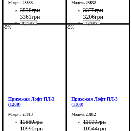
23833
23832
3538
грн
3375
грн
3361
грн
3206
грн
-5%
-5%
Ширина: 80 см
Ширина: 70 см
Высота: 180 см
Высота: 180 см
Глубина: 2,5 см
Глубина: 2,5 см
Прихожая Лофт ПЛ-3
Прихожая Лофт ПЛ-3
(1200)
(1100)
23813
23812
11569
грн
11099
грн
10990
грн
10544
грн