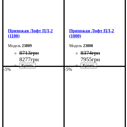
Прихожая Лофт ПЛ-2
Прихожая Лофт ПЛ-2
(1100)
(1000)
23809
23808
8713
грн
8374
грн
8277
грн
7955
грн
-5%
-5%
Ширина: 110 см
Ширина: 100 см
Высота: 200 см
Высота: 200 см
Глубина: 35 см
Глубина: 35 см