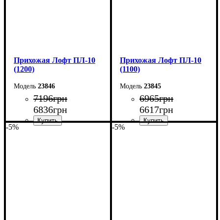
Прихожая Лофт ПЛ-10
Прихожая Лофт ПЛ-10
(1200)
(1100)
23846
23845
7196
грн
6965
грн
6836
грн
6617
грн
-5%
-5%
Ширина: 120 см
Ширина: 110 см
Высота: 180 см
Высота: 180 см
Глубина: 45 см
Глубина: 45 см