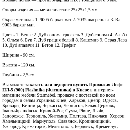
Опоры изделия — металлические 25х25х1,5 мм
Окрас металла - 1. 9005 бархат мат 2. 7035 шагрень гл 3. Ral
9003 бархат мат.
Цвет - 1. Венге 2. Дуб сонома трюфель 3. Дуб сонома 4. Альба
5. Ольха 6. Бук 7. Дуб грация белый 8. Кашемир 9. Серая Лава
10. Дуб апалачи 11. Бетон 12. Графит
Ширина - 90 см.
Высота - 120 см.
Глубина - 2,5 см.
Вы можете
заказать или недорого купить Прихожая Лофт
ПЛ-5 (900) Flashnika (Флешника) в Киеве
в интернет-
магазине мебели Starmebel, продажа с доставкой по всем
городам и селам Украины: Киев, Харьков, Днепр, Одесса,
Бровары, Винница, Черкассы, Чернигов, Белая-Церковь,
Івано-Франківськ, Кривой-Рог, Сумы, Рівне, Львів,
Запорожье, Тернопіль, Житомир, Полтава, Николаев, Херсон,
Хмельницкий, Мариуполь, Славянск, Кропивницкий,
Ужгород, Краматорск, Мелитополь, Бердянск, Кременчуг,