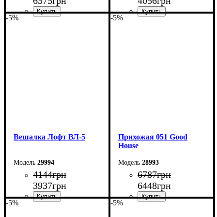
6575
грн
4056
грн
-5%
-5%
Ширина: 110 см
Ширина: 70 см
Высота: 180 см
Высота: 180 см
Глубина: 45 см
Глубина: 45 см
Вешалка Лофт ВЛ-5
Прихожая 051 Good
House
29994
28993
4144
грн
6787
грн
3937
грн
6448
грн
-5%
-5%