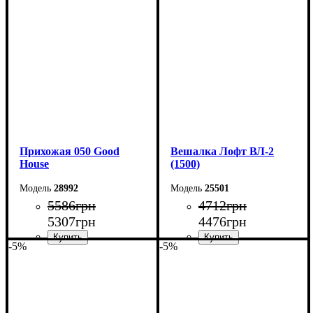
Ширина: 70 см
Ширина: 136 см
Высота: 180 см
Высота: 170 см
Глубина: 45 см
Глубина: 32 см
Прихожая 050 Good
Вешалка Лофт ВЛ-2
House
(1500)
28992
25501
5586
грн
4712
грн
5307
грн
4476
грн
-5%
-5%
Ширина: 113 см
Ширина: 150 см
Высота: 170 см
Высота: 160 см
Глубина: 32 см
Глубина: 55 см