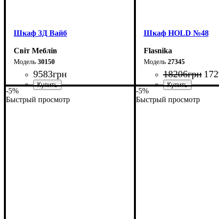
Шкаф 3Д Вайб
Шкаф НOLD №48
Світ Меблів
Flasnika
30150
27345
9583
грн
18206
грн
172
-5%
-5%
Быстрый просмотр
Быстрый просмотр
Ширина: 138,2 см
Ширина: 200 см
Высота: 210 см
Высота: 220 см
Глубина: 57 см
Глубина: 55 см