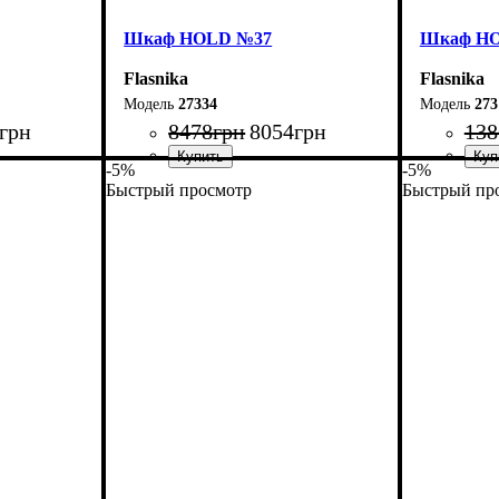
Шкаф НOLD №37
Шкаф Н
Flasnika
Flasnika
27334
273
грн
8478
грн
8054
грн
138
-5%
-5%
Быстрый просмотр
Быстрый пр
Ширина: 90 см
Ширина: 
Высота: 220 см
Высота: 2
Глубина: 55 см
Глубина: 