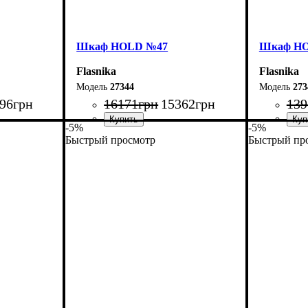
Шкаф НOLD №47
Шкаф Н
Flasnika
Flasnika
27344
273
96
грн
16171
грн
15362
грн
139
-5%
-5%
Быстрый просмотр
Быстрый пр
Ширина: 160 см
Ширина: 
Высота: 220 см
Высота: 2
Глубина: 55 см
Глубина: 