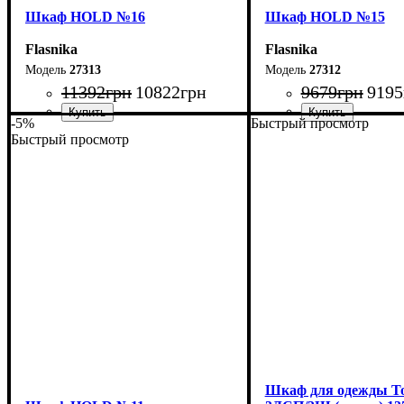
Шкаф НOLD №16
Шкаф НOLD №15
Flasnika
Flasnika
27313
27312
11392
грн
10822
грн
9679
грн
9195
-5%
Быстрый просмотр
Быстрый просмотр
Ширина: 160 см
Ширина: 120 см
Высота: 220 см
Высота: 220 см
Глубина: 38 см
Глубина: 38 см
Шкаф для одежды Т