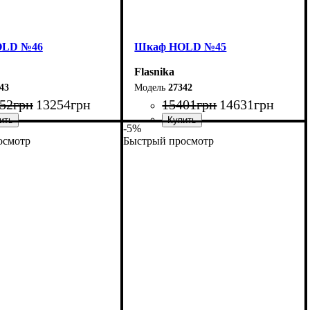
OLD №46
Шкаф НOLD №45
Flasnika
43
27342
52
грн
13254
грн
15401
грн
14631
грн
-5%
осмотр
Быстрый просмотр
120 см
Ширина: 200 см
20 см
Высота: 220 см
55 см
Глубина: 55 см