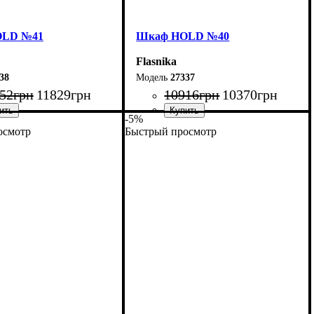
OLD №41
Шкаф НOLD №40
Flasnika
38
27337
52
грн
11829
грн
10916
грн
10370
грн
-5%
осмотр
Быстрый просмотр
120 см
Ширина: 90 см
20 см
Высота: 220 см
55 см
Глубина: 55 см