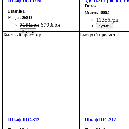
Шкаф НOLD №11
3ДСП/3Ш (полки) 135
Doros
Flasnika
30062
26848
11356
грн
7151
грн
6793
грн
Быстрый просмотр
Быстрый просмотр
Ширина: 135 см
Ширина: 90 см
Высота: 200 см
Высота: 220 см
Глубина: 51,6 см
Глубина: 38 см
Шкаф ШС-313
Шкаф ШС-312