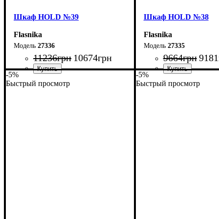
Шкаф НOLD №39
Шкаф НOLD №38
Flasnika
Flasnika
27336
27335
11236
грн
10674
грн
9664
грн
9181
-5%
-5%
Быстрый просмотр
Быстрый просмотр
Ширина: 150 см
Ширина: 120 см
Высота: 220 см
Высота: 220 см
Глубина: 55 см
Глубина: 55 см