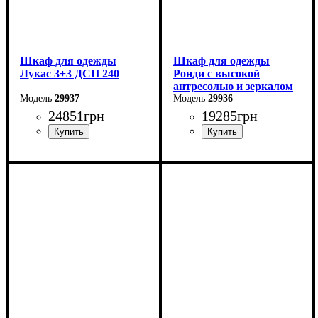
Шкаф для одежды
Шкаф для одежды
Лукас 3+3 ДСП 240
Ронди с высокой
антресолью и зеркалом
29937
4 ДСП
29936
24851
грн
19285
грн
Ширина: 240 см
Ширина: 160 см
Высота: 240 см
Высота: 260 см
Глубина: 50 см
Глубина: 52 см