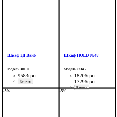
Шкаф 3Д Вайб
Шкаф НOLD №48
30150
27345
9583
грн
18206
грн
17296
грн
-5%
-5%
Ширина: 138,2 см
Высота: 210 см
Ширина: 200 см
Глубина: 57 см
Высота: 220 см
Глубина: 55 см