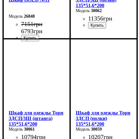
135*51,6*200
30062
26848
11356
грн
7151
грн
6793
грн
Ширина: 135 см
Высота: 200 см
Глубина: 51,6 см
Ширина: 90 см
Высота: 220 см
Глубина: 38 см
Шкаф для одежды Торн
Шкаф для одежды Торн
3ДСП/3Ш (штанга)
3ДСП (полки)
135*51,6*200
135*51,6*200
30061
30059
10794
грн
10207
грн