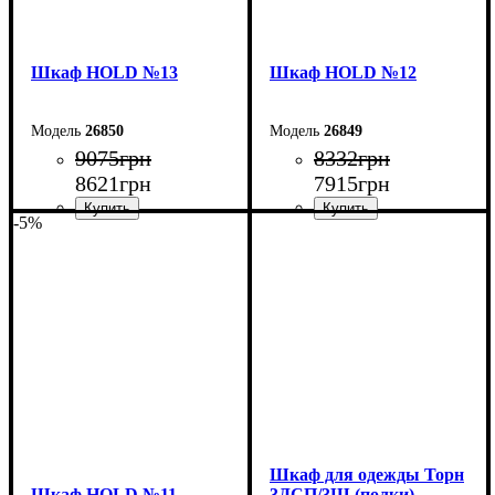
Шкаф НOLD №13
Шкаф НOLD №12
26850
26849
9075
грн
8332
грн
8621
грн
7915
грн
-5%
Ширина: 90 см
Ширина: 120 см
Высота: 220 см
Высота: 220 см
Глубина: 38 см
Глубина: 38 см
Шкаф для одежды Торн
Шкаф НOLD №11
3ДСП/3Ш (полки)