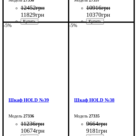
27338
27337
12452
грн
10916
грн
11829
грн
10370
грн
-5%
-5%
Ширина: 120 см
Ширина: 90 см
Высота: 220 см
Высота: 220 см
Глубина: 55 см
Глубина: 55 см
Шкаф НOLD №39
Шкаф НOLD №38
27336
27335
11236
грн
9664
грн
10674
грн
9181
грн