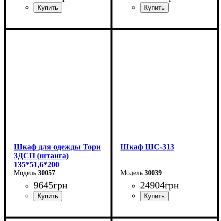
Ширина: 135 см
Ширина: 135 см
Высота: 200 см
Высота: 200 см
Глубина: 51,6 см
Глубина: 51,6 см
Шкаф для одежды Торн
Шкаф ШС-313
3ДСП (штанга)
135*51,6*200
30057
30039
9645
грн
24904
грн