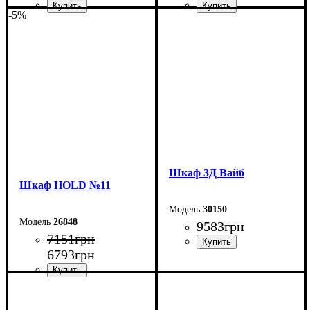
-5%
Ширина: 90 см
Ширина: 120 см
Высота: 220 см
Высота: 220 см
Глубина: 38 см
Глубина: 38 см
Шкаф 3Д Вайб
Шкаф НOLD №11
30150
26848
9583
грн
7151
грн
6793
грн
Ширина: 138,2 см
Высота: 210 см
Глубина: 57 см
Ширина: 90 см