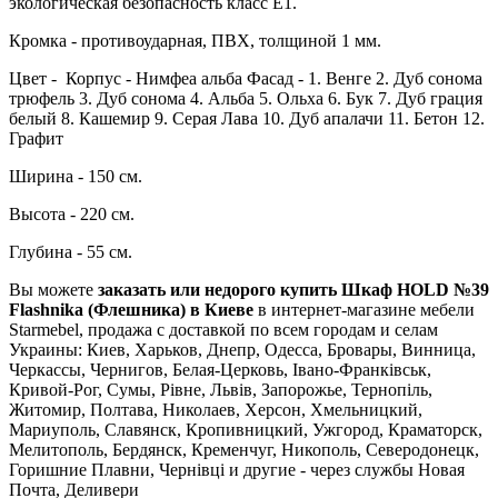
экологическая безопасность класс Е1.
Кромка - противоударная, ПВХ, толщиной 1 мм.
Цвет - Корпус - Нимфеа альба Фасад - 1. Венге 2. Дуб сонома
трюфель 3. Дуб сонома 4. Альба 5. Ольха 6. Бук 7. Дуб грация
белый 8. Кашемир 9. Серая Лава 10. Дуб апалачи 11. Бетон 12.
Графит
Ширина - 150 см.
Высота - 220 см.
Глубина - 55 см.
Вы можете
заказать или недорого купить Шкаф НOLD №39
Flashnika (Флешника) в Киеве
в интернет-магазине мебели
Starmebel, продажа с доставкой по всем городам и селам
Украины: Киев, Харьков, Днепр, Одесса, Бровары, Винница,
Черкассы, Чернигов, Белая-Церковь, Івано-Франківськ,
Кривой-Рог, Сумы, Рівне, Львів, Запорожье, Тернопіль,
Житомир, Полтава, Николаев, Херсон, Хмельницкий,
Мариуполь, Славянск, Кропивницкий, Ужгород, Краматорск,
Мелитополь, Бердянск, Кременчуг, Никополь, Северодонецк,
Горишние Плавни, Чернівці и другие - через службы Новая
Почта, Деливери