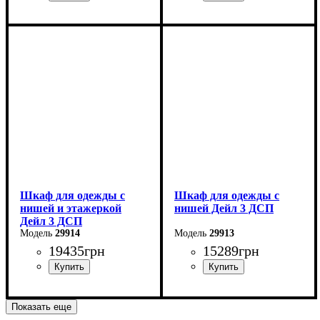
Ширина: 234 см
Ширина: 206 см
Высота: 220 см
Высота: 220 см
Глубина: 52 см
Глубина: 52 см
Шкаф для одежды с
Шкаф для одежды с
нишей и этажеркой
нишей Дейл 3 ДСП
Дейл 3 ДСП
29914
29913
19435
грн
15289
грн
Ширина: 178 см
Ширина: 150 см
Показать еще
Высота: 220 см
Высота: 220 см