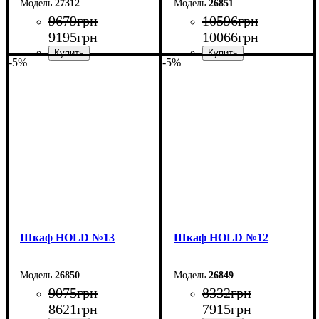
27312
26851
9679
грн
10596
грн
9195
грн
10066
грн
-5%
-5%
Ширина: 120 см
Ширина: 120 см
Высота: 220 см
Высота: 220 см
Глубина: 38 см
Глубина: 38 см
Шкаф НOLD №13
Шкаф НOLD №12
26850
26849
9075
грн
8332
грн
8621
грн
7915
грн