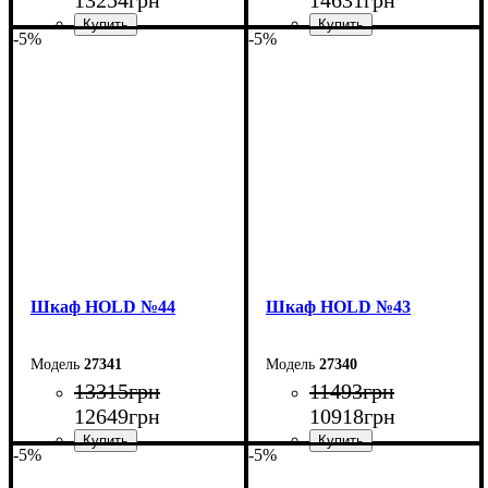
-5%
-5%
Ширина: 120 см
Ширина: 200 см
Высота: 220 см
Высота: 220 см
Глубина: 55 см
Глубина: 55 см
Шкаф НOLD №44
Шкаф НOLD №43
27341
27340
13315
грн
11493
грн
12649
грн
10918
грн
-5%
-5%