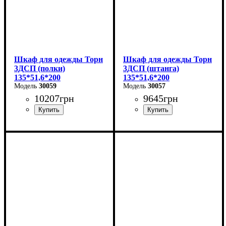
Шкаф для одежды Торн
Шкаф для одежды Торн
3ДСП (полки)
3ДСП (штанга)
135*51,6*200
135*51,6*200
30059
30057
10207
грн
9645
грн
Ширина: 135 см
Ширина: 135 см
Высота: 200 см
Высота: 200 см
Глубина: 51,6 см
Глубина: 51,6 см