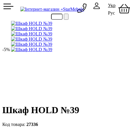
Укр
Рус
097 489-08-00
050 386-44-73
-5%
Шкаф НOLD №39
27336