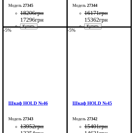
27345
27344
18206
грн
16171
грн
17296
грн
15362
грн
-5%
-5%
Ширина: 200 см
Ширина: 160 см
Высота: 220 см
Высота: 220 см
Глубина: 55 см
Глубина: 55 см
Шкаф НOLD №46
Шкаф НOLD №45
27343
27342
13952
грн
15401
грн
13254
грн
14631
грн