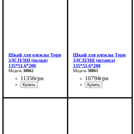
Высота: 220 см
Глубина: 38 см
Шкаф для одежды Торн
Шкаф для одежды Торн
3ДСП/3Ш (полки)
3ДСП/3Ш (штанга)
135*51,6*200
135*51,6*200
30062
30061
11356
грн
10794
грн
Ширина: 135 см
Ширина: 135 см
Высота: 200 см
Высота: 200 см
Глубина: 51,6 см
Глубина: 51,6 см