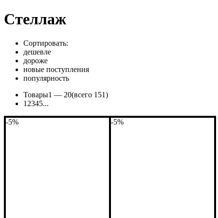
Стеллаж
Сортировать:
дешевле
дороже
новые поступления
популярность
Товары
1 —
20
(всего 151)
1
2
3
4
5
...
-5%
-5%