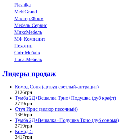
Flasnika
МebiGrand
Мастер-Форм
Мебель-Сервис
МиксМебель
МФ Компанит
Пехотин
Світ Меблів
Тиса-Мебель
Лидеры продаж
Комод Соня (артвуд светлый-антрацит)
2126
грн
Тумба 2Д+Вешалка Трио+Подушка (дуб крафт)
2719
грн
Стул Ирис (велюр песочный)
1369
грн
Тумба 2Д+Вешалка+Подушка Трио (дуб сонома)
2719
грн
Комод-5
3417
грн