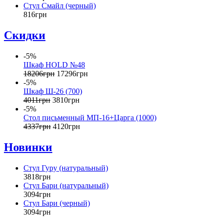
Стул Смайл (черный)
816
грн
Скидки
-5%
Шкаф НOLD №48
18206
грн
17296
грн
-5%
Шкаф Ш-26 (700)
4011
грн
3810
грн
-5%
Cтол письменный МП-16+Царга (1000)
4337
грн
4120
грн
Новинки
Стул Гуру (натуральный)
3818
грн
Стул Бари (натуральный)
3094
грн
Стул Бари (черный)
3094
грн