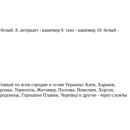
- белый. 8. антрацит - кашемир 9. тахо - кашемир 10. белый -
ставкой по всем городам и селам Украины: Киев, Харьков,
орожье, Тернопіль, Житомир, Полтава, Николаев, Херсон,
одонецк, Горишние Плавни, Чернівці и другие - через службы