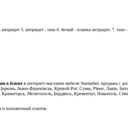
- антрацит 5. антрацит - тахо 6. белый - планка антрацит. 7. тахо 
тин в Киеве
в интернет-магазине мебели Starmebel, продажа с до
ерковь, Івано-Франківськ, Кривой-Рог, Сумы, Рівне, Львів, Зап
раматорск, Мелитополь, Бердянск, Кременчуг, Никополь, Север
а и наложенный платеж.