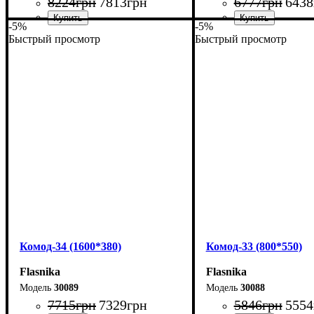
8224
грн
7813
грн
6777
грн
6438
-5%
-5%
Быстрый просмотр
Быстрый просмотр
Ширина: 160 см
Ширина: 160 см
Высота: 101,7 см
Высота: 101,7 см
Глубина: 55 см
Глубина: 38 см
Комод-34 (1600*380)
Комод-33 (800*550)
Flasnika
Flasnika
30089
30088
7715
грн
7329
грн
5846
грн
5554