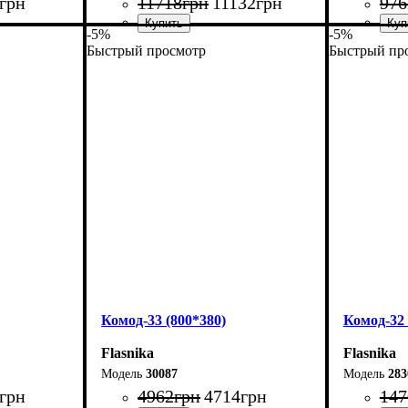
грн
11718
грн
11132
грн
976
-5%
-5%
Быстрый просмотр
Быстрый пр
Ширина: 240 см
Ширина: 
Высота: 101,7 см
Высота: 1
Глубина: 55 см
Глубина: 
Комод-33 (800*380)
Комод-32
Flasnika
Flasnika
30087
283
грн
4962
грн
4714
грн
147