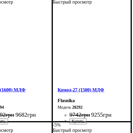
осмотр
Быстрый просмотр
180 см
Ширина: 200 см
0 см
Высота: 80 см
45 см
Глубина: 38 см
 (1600) МДФ
Комод-27 (1500) МДФ
Flasnika
94
28292
92
грн
9682
грн
9742
грн
9255
грн
-5%
осмотр
Быстрый просмотр