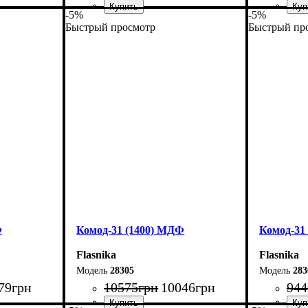
-5%
-5%
Быстрый просмотр
Быстрый пр
Ширина: 80 см
Ширина: 
Высота: 101,7 см
Высота: 9
Глубина: 38 см
Глубина: 
Ф
Комод-31 (1400) МДФ
Комод-31
Flasnika
Flasnika
28305
283
79
грн
10575
грн
10046
грн
944