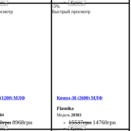
-5%
осмотр
Быстрый просмотр
200 см
Ширина: 180 см
6,2 см
Высота: 96,2 см
45 см
Глубина: 45 см
 (1200) МДФ
Комод-30 (2600) МДФ
Flasnika
04
28303
0
грн
8968
грн
15537
грн
14760
грн