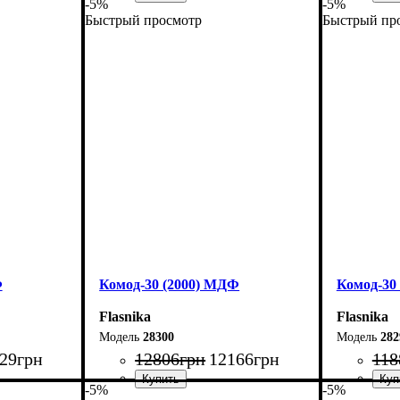
-5%
-5%
Быстрый просмотр
Быстрый пр
Ширина: 140 см
Ширина: 
Высота: 100,4 см
Высота: 1
Глубина: 45 см
Глубина: 
Ф
Комод-30 (2000) МДФ
Комод-30
Flasnika
Flasnika
28300
282
29
грн
12806
грн
12166
грн
118
-5%
-5%