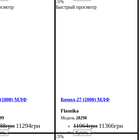
-5%
осмотр
Быстрый просмотр
120 см
Ширина: 260 см
00,4 см
Высота: 80 см
45 см
Глубина: 45 см
 (1800) МДФ
Комод-27 (2000) МДФ
Flasnika
99
28298
88
грн
11294
грн
11964
грн
11366
грн
-5%