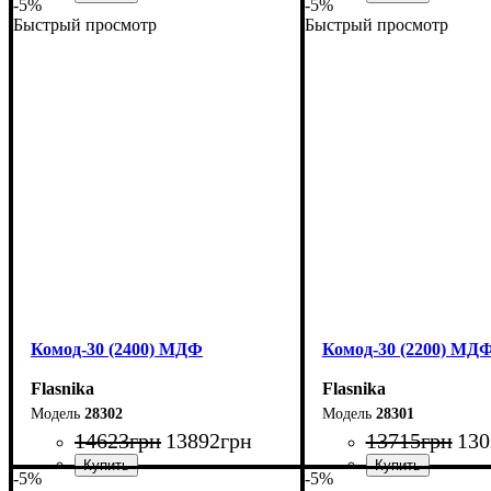
-5%
-5%
Быстрый просмотр
Быстрый просмотр
Ширина: 180 см
Ширина: 160 см
Высота: 100,4 см
Высота: 100,4 см
Глубина: 45 см
Глубина: 45 см
Комод-30 (2400) МДФ
Комод-30 (2200) МД
Flasnika
Flasnika
28302
28301
14623
грн
13892
грн
13715
грн
130
-5%
-5%