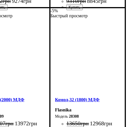
2
грн
9274
грн
9310
грн
8845
грн
-5%
осмотр
Быстрый просмотр
240 см
Ширина: 160 см
01,7 см
Высота: 101,7 см
38 см
Глубина: 55 см
 (2000) МДФ
Комод-32 (1800) МДФ
Flasnika
09
28308
07
грн
13972
грн
13650
грн
12968
грн