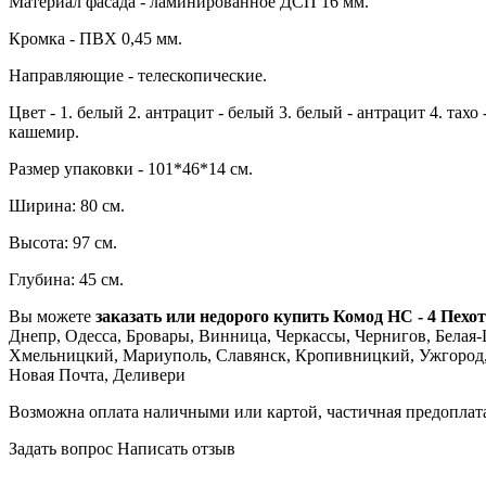
Материал фасада - ламинированное ДСП 16 мм.
Кромка - ПВХ 0,45 мм.
Направляющие - телескопические.
Цвет - 1. белый 2. антрацит - белый 3. белый - антрацит 4. тахо 
кашемир.
Размер упаковки - 101*46*14 см.
Ширина: 80 см.
Высота: 97 см.
Глубина: 45 см.
Вы можете
заказать или недорого купить Комод НС - 4 Пехо
Днепр, Одесса, Бровары, Винница, Черкассы, Чернигов, Белая-Ц
Хмельницкий, Мариуполь, Славянск, Кропивницкий, Ужгород, К
Новая Почта, Деливери
Возможна оплата наличными или картой, частичная предоплат
Задать вопрос
Написать отзыв