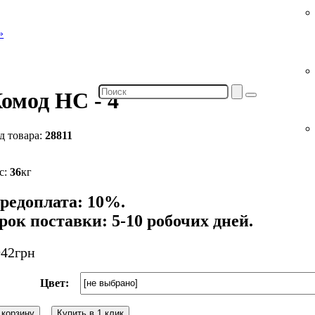
омод НС - 4
28811
36
кг
редоплата: 10%.
рок поставки: 5-10 робочих дней.
942
грн
Цвет:
 корзину
Купить в 1 клик