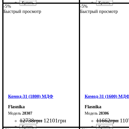
-5%
-5%
Быстрый просмотр
Быстрый просмотр
Ширина: 160 см
Ширина: 80 см
Высота: 101,7 см
Высота: 101,7 см
Глубина: 38 см
Глубина: 55 см
Комод-31 (1800) МДФ
Комод-31 (1600) МД
Flasnika
Flasnika
28307
28306
12738
грн
12101
грн
11662
грн
110