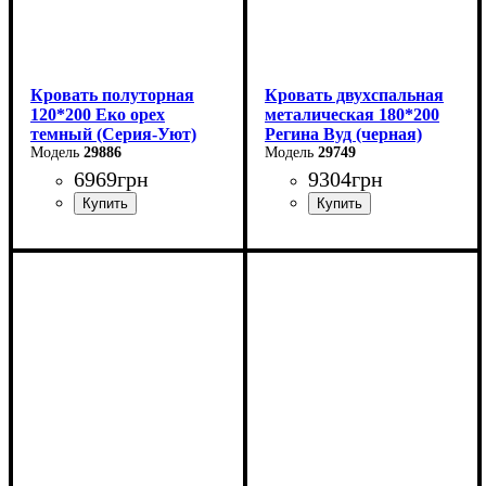
Кровать полуторная
Кровать двухспальная
120*200 Еко орех
металическая 180*200
темный (Серия-Уют)
Регина Вуд (черная)
29886
29749
6969
грн
9304
грн
Ширина: 124 см
Ширина: 180 см
Высота: 40-80 см
Высота: 85 см
Глубина: 204 см
Глубина: 200 см