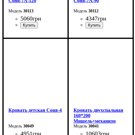
Соня-7А-120
Соня-7А-90
30113
30112
5060
грн
4347
грн
Длина - 204,8 см
Длина - 204,8 см
Ширина - 123,4 см
Ширина - 93,4 см
Высота - 85 см
Высота - 85 см
Кровать детская Соня-4
Кровать двухспальная
160*200
Мишель+механизм
30049
(темно-серая)
30041
4951
грн
10603
грн