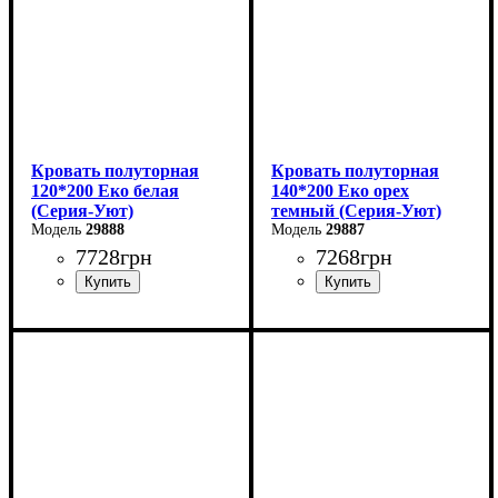
Кровать полуторная
Кровать полуторная
120*200 Еко белая
140*200 Еко орех
(Серия-Уют)
темный (Серия-Уют)
29888
29887
7728
грн
7268
грн
Ширина: 124 см
Ширина: 144 см
Высота: 40-80 см
Высота: 40-80 см
Глубина: 204 см
Глубина: 204 см