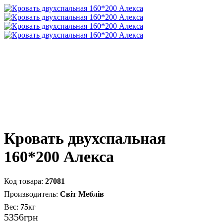
Кровать двухспальная
160*200 Алекса
27081
Світ Меблів
75
кг
5356
грн