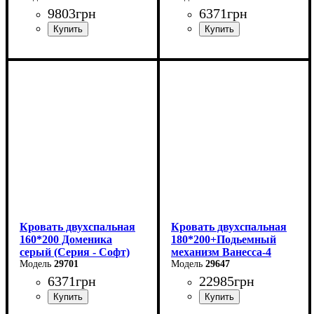
9803
грн
6371
грн
Ширина: 169 см
Высота: 87,8 см
Глубина: 205,2 см
Кровать двухспальная
Кровать двухспальная
160*200 Доменика
180*200+Подьемный
серый (Серия - Софт)
механизм Ванесса-4
29701
29647
6371
грн
22985
грн