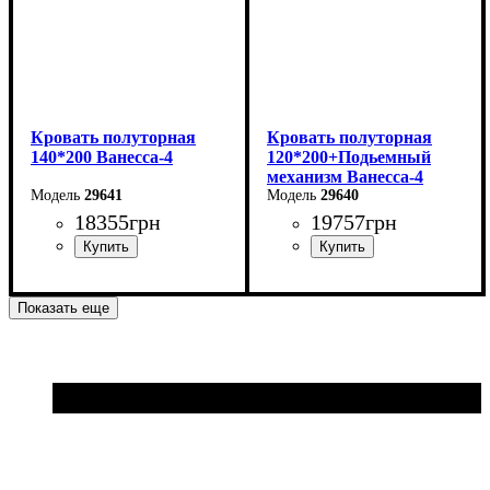
Кровать полуторная
Кровать полуторная
140*200 Ванесса-4
120*200+Подьемный
механизм Ванесса-4
29641
29640
18355
грн
19757
грн
Ширина: 166 см
Ширина: 146 см
Показать еще
Высота: 86 см
Высота: 86 см
Глубина: 232 см
Глубина: 232 см