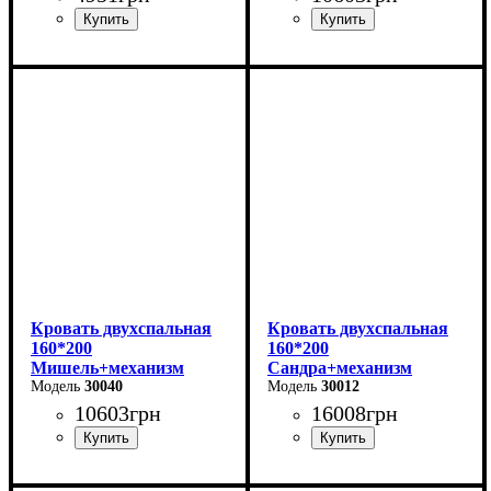
Ширина-203,2 см
Ширина: 166 см
Высота: 96 см
Высота-74,8 см
Глубина: 206 см
Глубина-93,5 см
Кровать двухспальная
Кровать двухспальная
160*200
160*200
Мишель+механизм
Сандра+механизм
(серая)
30040
(серая)
30012
10603
грн
16008
грн