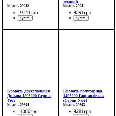
темный
29942
29941
10741
грн
9591
грн
Ширина: 160 см
Ширина: 160 см
Высота: 85 см
Высота: 85 см
Глубина: 200 см
Глубина: 200 см
Кровать двухспальная
Кровать полуторная
Динара 180*200 Серия-
140*200 Глория белая
Уют
(Серия-Уют)
29894
29893
11086
грн
9281
грн