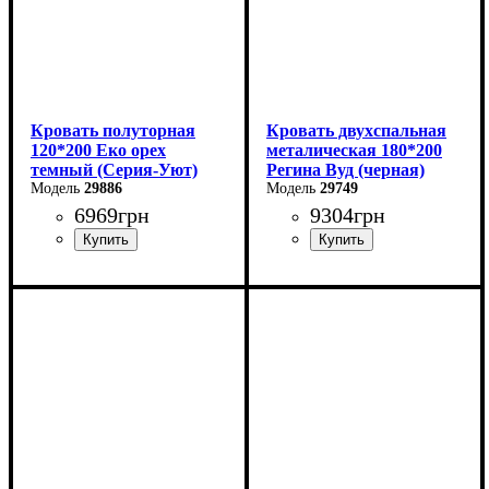
Кровать полуторная
Кровать двухспальная
120*200 Еко орех
металическая 180*200
темный (Серия-Уют)
Регина Вуд (черная)
29886
29749
6969
грн
9304
грн
Ширина: 124 см
Ширина: 180 см
Высота: 40-80 см
Высота: 85 см
Глубина: 204 см
Глубина: 200 см