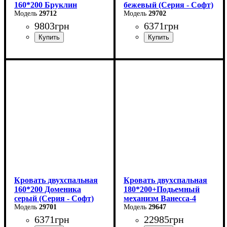
160*200 Бруклин
бежевый (Серия - Софт)
29712
29702
9803
грн
6371
грн
Ширина: 169 см
Высота: 87,8 см
Глубина: 205,2 см
Кровать двухспальная
Кровать двухспальная
160*200 Доменика
180*200+Подьемный
серый (Серия - Софт)
механизм Ванесса-4
29701
29647
6371
грн
22985
грн