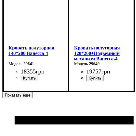
Кровать полуторная
Кровать полуторная
140*200 Ванесса-4
120*200+Подьемный
механизм Ванесса-4
29641
29640
18355
грн
19757
грн
Ширина: 166 см
Ширина: 146 см
Показать еще
Высота: 86 см
Высота: 86 см
Глубина: 232 см
Глубина: 232 см