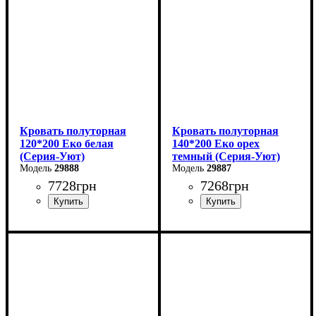
Кровать полуторная
Кровать полуторная
120*200 Еко белая
140*200 Еко орех
(Серия-Уют)
темный (Серия-Уют)
29888
29887
7728
грн
7268
грн
Ширина: 124 см
Ширина: 144 см
Высота: 40-80 см
Высота: 40-80 см
Глубина: 204 см
Глубина: 204 см