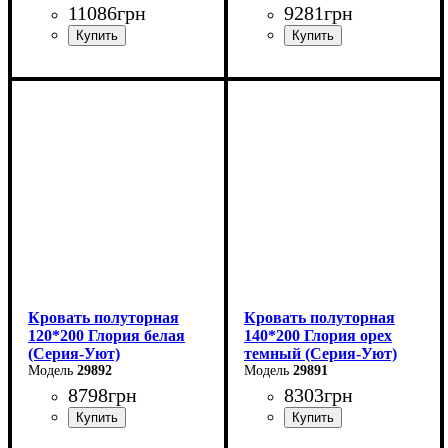
11086
грн
9281
грн
Ширина: 180 см
Ширина: 140 см
Высота: 85 см
Высота: 80 см
Глубина: 200 см
Глубина: 200 см
Кровать полуторная
Кровать полуторная
120*200 Глория белая
140*200 Глория орех
(Серия-Уют)
темный (Серия-Уют)
29892
29891
8798
грн
8303
грн