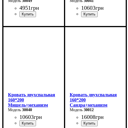
30049
(темно-серая)
30041
4951
грн
10603
грн
Ширина-203,2 см
Ширина: 166 см
Высота: 96 см
Высота-74,8 см
Глубина: 206 см
Глубина-93,5 см
Кровать двухспальная
Кровать двухспальная
160*200
160*200
Мишель+механизм
Сандра+механизм
(серая)
30040
(серая)
30012
10603
грн
16008
грн