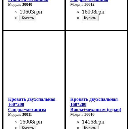
(серая)
30040
(серая)
30012
10603
грн
16008
грн
Ширина: 166 см
Ширина: 170 см
Высота: 96 см
Высота: 112 см
Глубина: 206 см
Глубина: 215 см
Кровать двухспальная
Кровать двухспальная
160*200
160*200
Сандра+механизм
Виола+механизм (серая)
(бежевая)
30011
30010
16008
грн
14168
грн