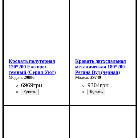
Глубина: 204 см
Глубина: 204 см
Кровать полуторная
Кровать двухспальная
120*200 Еко орех
металическая 180*200
темный (Серия-Уют)
Регина Вуд (черная)
29886
29749
6969
грн
9304
грн
Ширина: 124 см
Ширина: 180 см
Высота: 40-80 см
Высота: 85 см
Глубина: 204 см
Глубина: 200 см