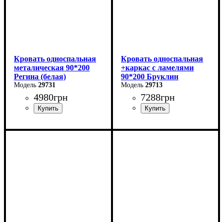
Кровать односпальная
Кровать односпальная
металическая 90*200
+каркас с ламелями
Регина (белая)
90*200 Бруклин
29731
29713
4980
грн
7288
грн
Ширина: 90 см
Ширина: 99 см
Высота: 85 см
Высота: 87,8 см
Глубина: 200 см
Глубина: 205,2 см