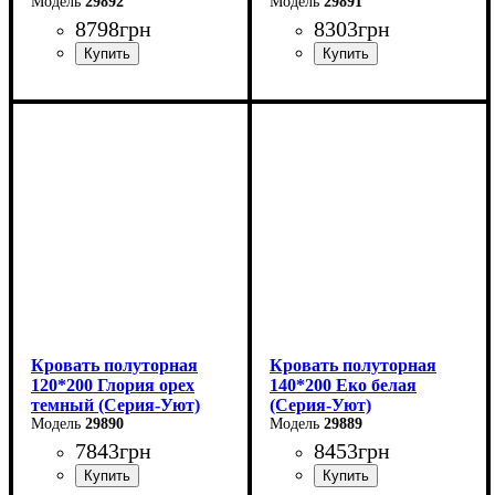
29892
29891
8798
грн
8303
грн
Ширина: 120 см
Ширина: 140 см
Высота: 80 см
Высота: 80 см
Глубина: 200 см
Глубина: 200 см
Кровать полуторная
Кровать полуторная
120*200 Глория орех
140*200 Еко белая
темный (Серия-Уют)
(Серия-Уют)
29890
29889
7843
грн
8453
грн