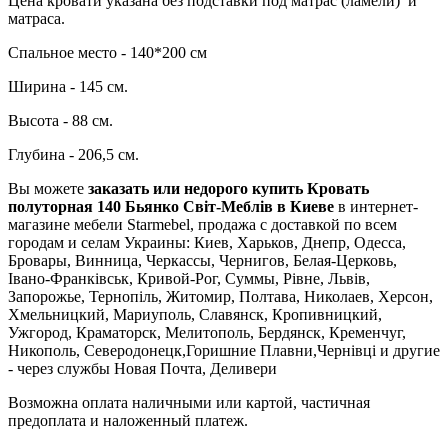
Цена кровати указана без подставки под матрас (ламели) и
матраса.
Спальное место - 140*200 см
Ширина - 145 см.
Высота - 88 см.
Глубина - 206,5 см.
Вы можете
заказать или недорого купить Кровать
полуторная 140 Бьянко Світ-Меблів в Киеве
в интернет-
магазине мебели Starmebel, продажа с доставкой по всем
городам и селам Украины: Киев, Харьков, Днепр, Одесса,
Бровары, Винница, Черкассы, Чернигов, Белая-Церковь,
Івано-Франківськ, Кривой-Рог, Суммы, Рівне, Львів,
Запорожье, Тернопіль, Житомир, Полтава, Николаев, Херсон,
Хмельницкий, Мариуполь, Славянск, Кропивницкий,
Ужгород, Краматорск, Мелитополь, Бердянск, Кременчуг,
Никополь, Северодонецк,Горишние Плавни,Чернівці и другие
- через службы Новая Почта, Деливери
Возможна оплата наличными или картой, частичная
предоплата и наложенный платеж.