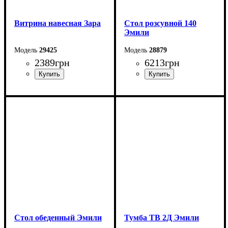
Витрина навесная Зара
Стол розсувной 140
Эмили
29425
28879
2389
грн
6213
грн
Ширина: 42,5 см
Ширина: 140 (+40) см
Высота: 115 см
Высота: 76 см
Глубина: 37 см
Глубина: 90 см
Стол обеденный Эмили
Тумба ТВ 2Д Эмили