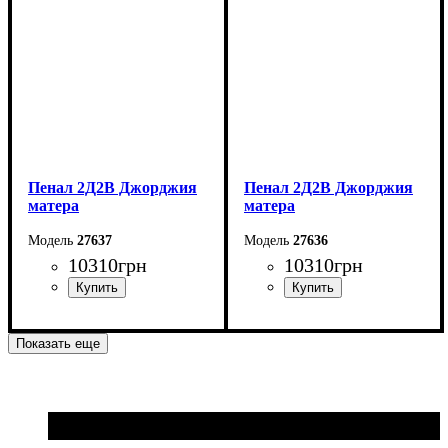
Пенал 2Д2В Джорджия
Пенал 2Д2В Джорджия
матера
матера
27637
27636
10310
грн
10310
грн
Ширина: 139 см
Ширина: 139 см
Показать еще
Высота: 204,8 см
Высота: 204,8 см
Глубина: 37,6 см
Глубина: 37.6 см