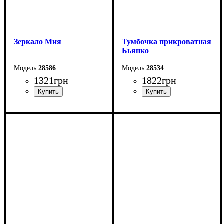
Зеркало Мия
Тумбочка прикроватная
Бьянко
28586
28534
1321
грн
1822
грн
Ширина: 60 см
Ширина: 40 см
Высота: 80 см
Высота: 43 см
Глубина: 2 см
Глубина: 40,6 см