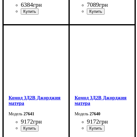
6384
грн
7089
грн
Ширина: 113,5 см
Ширина: 196,7 см
Высота: 142,4 см
Высота: 88 см
Глубина: 37,6 см
Глубина: 42,4 см
Комод 3Д2В Джорджия
Комод 3Д2В Джорджия
матера
матера
27641
27640
9172
грн
9172
грн