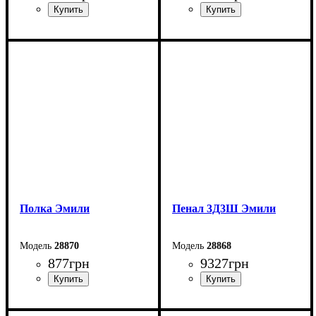
Ширина: 80 см
Ширина: 110 см
Высота: 44,2 см
Высота: 44,2 см
Глубина: 80 см
Глубина: 64,6 см
Полка Эмили
Пенал 3Д3Ш Эмили
28870
28868
877
грн
9327
грн
Ширина: 110 см
Ширина: 137,6 см