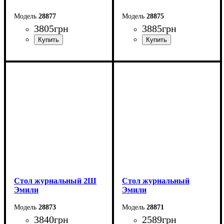
28877
28875
3805
грн
3885
грн
Ширина: 160 (+40) см
Ширина: 166,4 см
Высота: 76,5 см
Высота: 49,3 см
Глубина: 90 см
Глубина: 44,7 см
Стол журнальный 2Ш
Стол журнальный
Эмили
Эмили
28873
28871
3840
грн
2589
грн