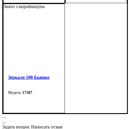
Ширина: 50 см
Ширина: 105 см
Знято з виробництва
Высота: 43 см
Высота: 83,5 см
Глубина: 40,6 см
Глубина: 40,6 см
Зеркало 100 Бьянко
17187
Ширина: 100 см
Высота: 70 см
...
Глубина: 2 см
...
Задать вопрос
Написать отзыв