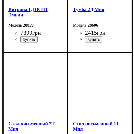
Витрина 1Д1В1Ш
Тумба 2Д Мия
Эмили
28859
28606
7399
грн
2415
грн
Ширина: 70 см
Ширина: 80 см
Высота: 194,7 см
Высота: 54 см
Глубина: 44,7 см
Глубина: 40 см
Стол письменный 2Т
Стол письменный 1Т
Мия
Мия