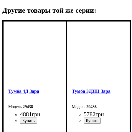
Другие товары той же серии:
Тумба 4Д Зара
Тумба 3Д3Ш Зара
29438
29436
4881
грн
5782
грн