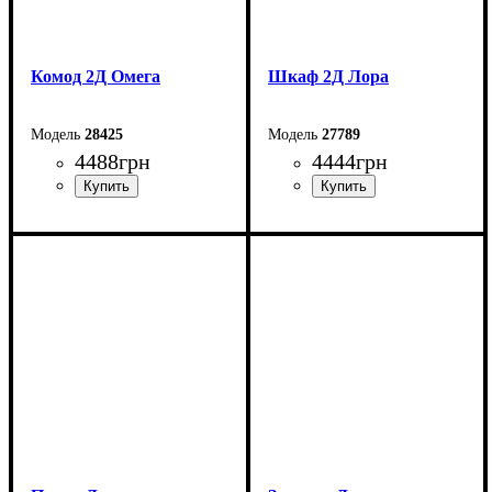
Комод 2Д Омега
Шкаф 2Д Лора
28425
27789
4488
грн
4444
грн
Ширина: 83,4 см
Ширина: 78,4 см
Высота: 109,2 см
Высота: 199,7 см
Глубина: 55,3 см
Глубина: 39,2 см