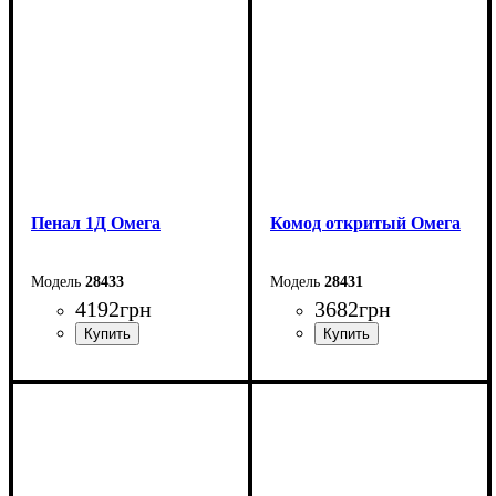
Глубина: 185 см
Глубина: 55,3 см
Пенал 1Д Омега
Комод откритый Омега
28433
28431
4192
грн
3682
грн
Ширина: 43,4 см
Ширина: 83,4 см
Высота: 200 см
Высота: 109,2 см
Глубина: 55,3 см
Глубина: 55,3 см